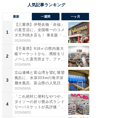
最新
一週間
一ヶ月
【三重県】伊勢名物「赤福」
【兵庫
の直営店に、全国唯一のコメ
ーメン
1
1
ダ大判焼き店も！ 東名阪・
再現した
伊...
道...
2026/08/06
2026/08/0
【千葉県】918㎡の県内最大
ステラ
級マーケットから、廃校をリ
詰め放題
2
2
ノベした直売所まで。ファ
00円で「
ー...
2026/08/06
2026/08/0
立山連峰と富山湾を望む展望
「面白
風呂に、水深333mの海洋深
入〜」
3
3
層水風呂。富山県の人気日
プラン
帰...
題。“さま
2026/08/06
2026/08/0
「これ絶対に便利なやつや」
「これ
ダイソーの折り畳み式ランド
ダイソ
4
4
リーバスケットが高評価「使
リーバ
わ...
わ...
2026/08/03
2026/08/0