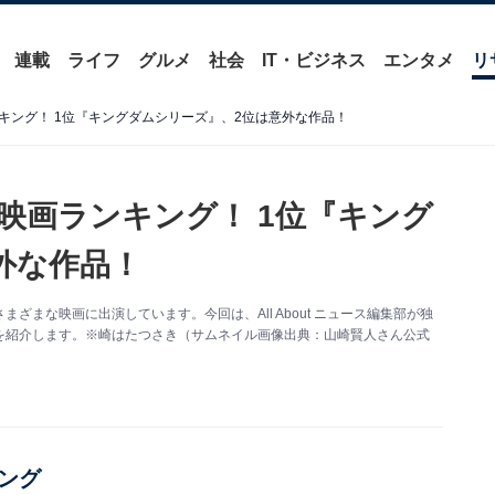
連載
ライフ
グルメ
社会
IT・ビジネス
エンタメ
リ
キング！ 1位『キングダムシリーズ』、2位は意外な作品！
映画ランキング！ 1位『キング
外な作品！
まな映画に出演しています。今回は、All About ニュース編集部が独
を紹介します。※崎はたつさき（サムネイル画像出典：山崎賢人さん公式
ング