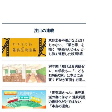
注目の連載
東野圭吾や湊かなえだけ
じゃない、「業と罪」を
描く『映画ちいかわ』か
ら強く連想した映画8選
20年間「駆け込み実績ゼ
ロ」の学校も…「こども
110番の家」は本当に必
要？ PTAが直面する理想
と現実
「青春18きっぷ」販売激
減の裏に何が？ 連続利用
の厳格化だけではない
「本当の理由」