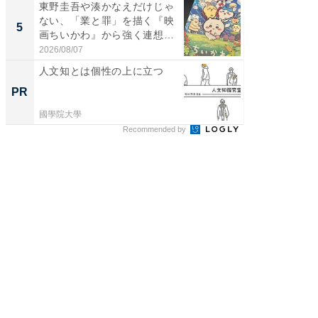
東野圭吾や湊かなえだけじゃ
「100
ない、「業と罪」を描く『映
スタン
5
5
画ちいかわ』から強く連想し
ュックが
た...
2026/08/07
2026/08/0
人文知とは個性の上に立つ
人文知
探究
PR
PR
國學院大學
國學院大
Recommended by