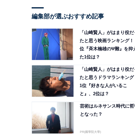
編集部が選ぶおすすめ記事
「山崎賢人」がはまり役だ
たと思う映画ランキング！ 
位『斉木楠雄のΨ難』を抑
た1位は？
「山崎賢人」がはまり役だ
たと思うドラマランキング
1位『好きな人がいるこ
と』、2位は？
芸術はルネサンス時代に哲
となった？
PR(國學院大學)