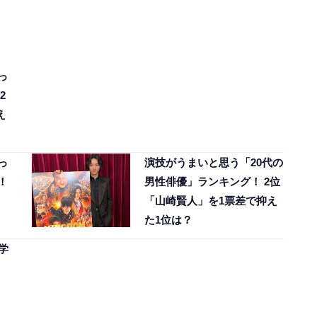
っ
2
え
っ
演技がうまいと思う「20代の
！
男性俳優」ランキング！ 2位
「山崎賢人」を1票差で抑え
た1位は？
学