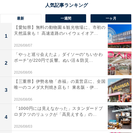
最新
一週間
一ヶ月
【愛知県】無料の動物園＆観光牧場に、市初の
天然温泉も！ 高速道路のハイウェイオア...
1
2026/08/07
「やっと巡り会えたよ」ダイソーの“ちいかわ
ポーチ”が220円で反響。ぬい活＆防災...
2
2026/08/06
【三重県】伊勢名物「赤福」の直営店に、全国
唯一のコメダ大判焼き店も！ 東名阪・伊...
3
2026/08/06
「1000円には見えなかった」スタンダードプ
ロダクツのリュックが「高見えする」の...
4
2026/08/03