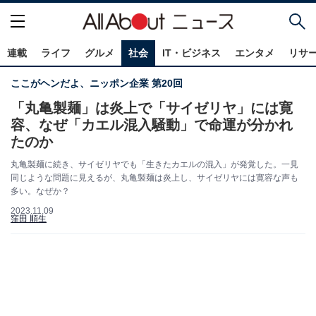
連載
ライフ
グルメ
社会
IT・ビジネス
エンタメ
リサ
ここがヘンだよ、ニッポン企業 第20回
「丸亀製麺」は炎上で「サイゼリヤ」には寛
容、なぜ「カエル混入騒動」で命運が分かれ
たのか
丸亀製麺に続き、サイゼリヤでも「生きたカエルの混入」が発覚した。一見
同じような問題に見えるが、丸亀製麺は炎上し、サイゼリヤには寛容な声も
多い。なぜか？
2023.11.09
窪田 順生