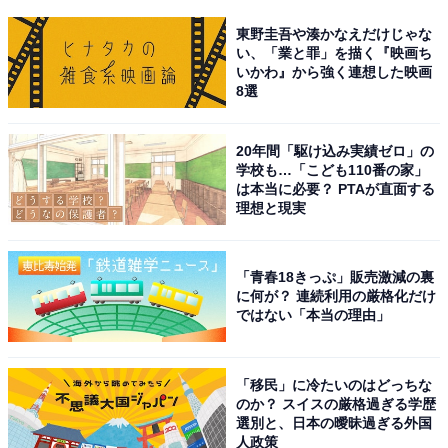
東野圭吾や湊かなえだけじゃな
い、「業と罪」を描く『映画ち
いかわ』から強く連想した映画
8選
20年間「駆け込み実績ゼロ」の
学校も…「こども110番の家」
は本当に必要？ PTAが直面する
理想と現実
「青春18きっぷ」販売激減の裏
に何が？ 連続利用の厳格化だけ
ではない「本当の理由」
「移民」に冷たいのはどっちな
のか？ スイスの厳格過ぎる学歴
選別と、日本の曖昧過ぎる外国
人政策