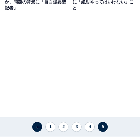
か、問題の背景に「自白強要型
に「絶対やってはいけない」こ
記者」
と
1
2
3
4
5