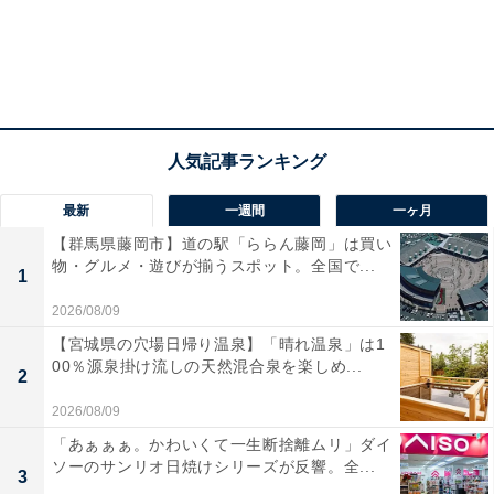
最新
一週間
一ヶ月
【群馬県藤岡市】道の駅「ららん藤岡」は買い
物・グルメ・遊びが揃うスポット。全国で...
1
2026/08/09
【宮城県の穴場日帰り温泉】「晴れ温泉」は1
00％源泉掛け流しの天然混合泉を楽しめ...
2
2026/08/09
「あぁぁぁ。かわいくて一生断捨離ムリ」ダイ
ソーのサンリオ日焼けシリーズが反響。全...
3