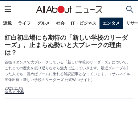
連載
ライフ
グルメ
社会
IT・ビジネス
エンタメ
リサ
紅白初出場にも期待の「新しい学校のリーダ
ーズ」。止まらぬ勢いと大ブレークの理由
は？
首振りダンスで大ブレークしている「新しい学校のリーダーズ」について、
これまでの歴史を振り返りながら魅力に迫っていきます。最近グループを知
った人でも、読めばブームに乗れる解説記事となっています。（サムネイル
画像出典：新しい学校のリーダーズ 公式Webサイト）
2023.11.09
ゆるま 小林