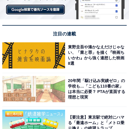
注目の連載
東野圭吾や湊かなえだけじゃな
い、「業と罪」を描く『映画ち
いかわ』から強く連想した映画
8選
20年間「駆け込み実績ゼロ」の
学校も…「こども110番の家」
は本当に必要？ PTAが直面する
理想と現実
【要注意】東京駅で絶対にハマ
る「最遠ホーム」と「メトロ乗
り換え」の絶望トラップ