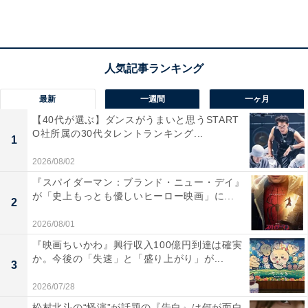
最新
一週間
一ヶ月
【40代が選ぶ】ダンスがうまいと思うSTART
O社所属の30代タレントランキング...
1
2026/08/02
『スパイダーマン：ブランド・ニュー・デイ』
が「史上もっとも優しいヒーロー映画」に...
2
「ano」名義でソロ活動を開始
2026/08/01
『映画ちいかわ』興行収入100億円到達は確実
その実績はテレビ業界でも話題となり、2020年9月4日に
か。今後の「失速」と「盛り上がり」が...
3
「ano」名義でソロ活動を開始すると、すぐにテレビ朝
2026/07/28
日系で冠番組『あのちゃんねる』がスタート。「ゆるめ
松村北斗の“怪演”が話題の『告白』は何が面白