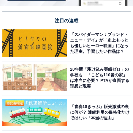
注目の連載
『スパイダーマン：ブランド・
ニュー・デイ』が「史上もっと
も優しいヒーロー映画」になっ
た理由。予習したい作品は？
新曲の『涙くん、今日もおはようっ』は、悩みを抱える
ティーンネイジャーにそっと寄り添うようなやさしい楽
20年間「駆け込み実績ゼロ」の
曲で、生きる素晴らしさを歌い上げる感動的な1曲。表
学校も…「こども110番の家」
現者としての幅をさらに広げる名曲となっています。
は本当に必要？ PTAが直面する
理想と現実
「青春18きっぷ」販売激減の裏
に何が？ 連続利用の厳格化だけ
ではない「本当の理由」