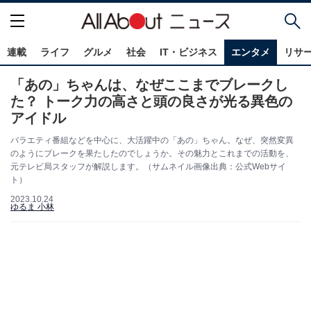
連載
ライフ
グルメ
社会
IT・ビジネス
エンタメ
リサ
「あの」ちゃんは、なぜここまでブレークし
た？ トーク力の高さと頭の良さが光る異色の
アイドル
バラエティ番組などを中心に、大活躍中の「あの」ちゃん。なぜ、突然変異
のようにブレークを果たしたのでしょうか。その魅力とこれまでの活動を、
元テレビ局スタッフが解説します。（サムネイル画像出典：公式Webサイ
ト）
2023.10.24
ゆるま 小林