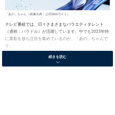
「あの」ちゃん（画像出典：
公式Webサイト
）
テレビ番組では、日々さまざまなバラエティタレント
（通称：バラドル）が活躍しています。中でも2023年特
に異彩を放ち注目を集めているのが、「あの」ちゃんで
す。
続きを読む
各バラエティ番組にゲスト出演し、10月からは新たな競
馬番組『ウマウマ！～アノミズキのビギナー育成TV
～』、11月からはバラエティ番組『あのちゃんのささや
かな気持ちですが…』（共にフジテレビ系）のメインキ
ャラクターに就任するなど、向かうところ敵なし状態で
快進撃を続けています。
そんな「あの」ちゃんの魅力を、アイドル時代から間接