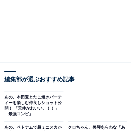
的ではあるものの取材をしていた元テレビ局スタッフの
筆者が解き明かしていきます。
異色のアイドルとして存在感を発揮
「あの」ちゃんを語る上で外せないのが、音楽活動で
す。アーティストとしての歴史は長く、アイドル・ガー
ルズグループの「ゆるめるモ!」には2013年9月に加入し
ています。
編集部が選ぶおすすめ記事
あの、本田翼とたこ焼きパーテ
ィーを楽しむ仲良しショット公
開！ 「天使かわいい、！！」
「最強コンビ」
あの、ベトナムで超ミニスカか
クロちゃん、美脚あらわな「あ