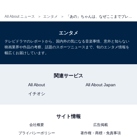
All About ニュース
エンタメ
「あの」ちゃんは、なぜここまでブレークした？ トーク力の高さと頭の良さが光る異色のアイドル
エンタメ
テレビドラマのレポートから、国内外の気になる音楽事情、意外と知らない
映画業界や作品の考察、話題のスポーツニュースまで、旬のエンタメ情報を
幅広くお届けしています。
関連サービス
All About
All About Japan
イチオシ
こちらもおすすめ
サイト情報
あの、“ポケモンだらけ”のオフショットで美脚
会社概要
広告掲載
を披露！ 「足細いな」「あのちゃん自体がポケ
モンみたい」
プライバシーポリシー
著作権・商標・免責事項