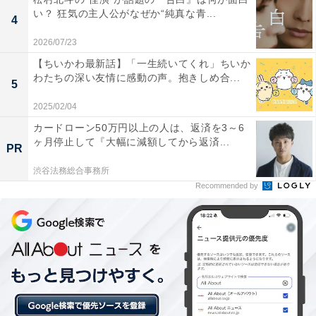
るモ!」の活動を知らなかった人も、かわいらしいビジュ
い？ 狂気の主人公がなぜか“純真な青...
アルと独特な話し方のキャラクターに注目し、さまざま
4
な番組などにいきなり登場するようになります。
2026/07/23
【ちいかわ最新話】「一生続いてくれ」ちいか
わたちの深い友情に感動の声。抱きしめ合...
急激にメディアで消費される中で、「あの」ちゃんがブ
5
レなかったのは、音楽という1つの軸があったからで
2025/02/04
す。現在は、バンド・I’sとしても活動していますが、ロ
カードローン50万円以上の人は、返済を3～6
ックからポップス、ダンスミュージックまでさまざまな
ヶ月停止して『大幅に減額してから返済...
PR
メロディで自分を表現。
渋谷法務総合事務所
Recommended by
これまで、テレビアニメ『チェンソーマン』（テレビ東
京ほか）のエンディングテーマとなった『ちゅ、多様
性。』や『スマイルあげない』はスマッシュヒットを記
録しています。