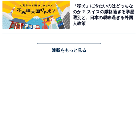
「移民」に冷たいのはどっちな
のか？ スイスの厳格過ぎる学歴
選別と、日本の曖昧過ぎる外国
人政策
そんな「あの」ちゃんですが、ライブでは過激に客席に
ダイブすることでもおなじみで、1度行くと病みつきに
なるエモーショナルなステージばかり。アーティストと
連載をもっと見る
しての評価が高く、音楽という軸があるからこそバラエ
ティ番組でも、毒舌や無茶なこともできる安心感がある
のではないでしょうか。
その結果、現在視聴者に支持されている、かわいらしい
見た目なのに無茶苦茶な言動をする、「あの」ちゃんと
いうキャラクターが生み出されているのでしょう。
＞次ページ：テレビで見せる、トーク力の高さと順応性