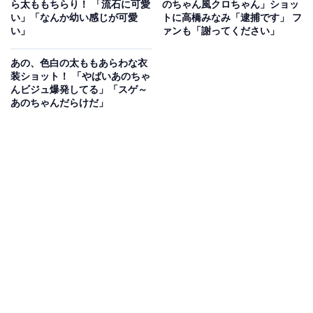
ら太ももちらり！ 「流石に可愛
のちゃん風クロちゃん」ショッ
い」「なんか幼い感じが可愛
トに高橋みなみ「逮捕です」 フ
い」
ァンも「謝ってください︎︎」
あの、色白の太ももあらわな衣
「ゆるめるモ!」は、ニューウェイブを軸としてさまざま
装ショット！ 「やばいあのちゃ
んビジュ爆発してる」「スゲ～
なジャンルの音楽的な要素が取り入れられ、衣装もかわ
あのちゃんだらけだ」
いく女性ファンも多いグループです。日本のニュー・ウ
ェイヴ・バンド「POLYSICS」のハヤシヒロユキさん、
後藤まりこさんやDOTAMAさんら、さまざまなミュージ
シャンとのコラボも実現。アイドルグループとしては、
異色の存在として人気です。
「あの」ちゃんは、「ゆるめるモ!」に2019年9月まで在
籍。その間に、多くのファンを獲得しました。