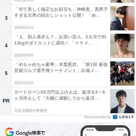
2022/09/09
「何て美しく端正なお顔立ち」神崎恵、美男子
すぎる次男の顔出しショット公開！ 「め...
3
2025/01/14
「え、別人過ぎん？」お笑い芸人、2カ月で約
12kgのダイエットに成功！ 「イケメ...
4
2026/08/04
「めちゃめちゃ豪華」木梨憲武、「第1回 最強
芸能ゴルフ選手権トーナメント」出場メ...
5
2024/12/18
カードローン50万円以上の人は、返済を3～6
ヶ月停止して『大幅に減額してから返済...
PR
渋谷法務総合事務所
Recommended by