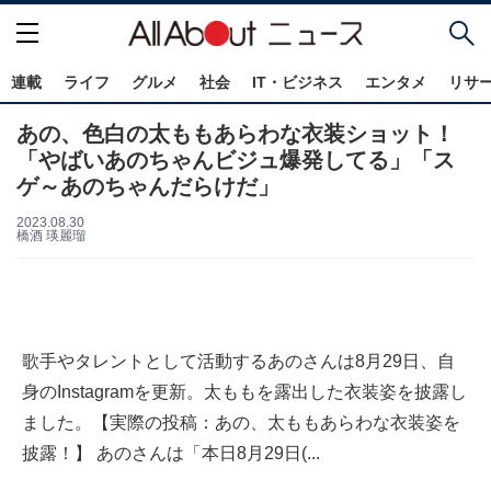
連載
ライフ
グルメ
社会
IT・ビジネス
エンタメ
リサ
あの、色白の太ももあらわな衣装ショット！
「やばいあのちゃんビジュ爆発してる」「ス
ゲ～あのちゃんだらけだ」
2023.08.30
橋酒 瑛麗瑠
歌手やタレントとして活動するあのさんは8月29日、自
身のInstagramを更新。太ももを露出した衣装姿を披露し
ました。【実際の投稿：あの、太ももあらわな衣装姿を
披露！】 あのさんは「本日8月29日(...