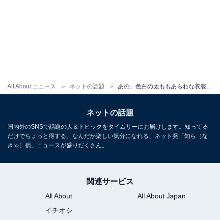
All About ニュース
ネットの話題
あの、色白の太ももあらわな衣装ショット！ 「やばいあのちゃんビジュ爆発してる」「スゲ～あのちゃんだらけだ」
ネットの話題
国内外のSNSで話題の人＆トピックをタイムリーにお届けします。知ってる
だけでちょっと得する、なんだか楽しい気分になれる、ネット発「知ら（な
きゃ）損」ニュースが盛りだくさん。
関連サービス
All About
All About Japan
イチオシ