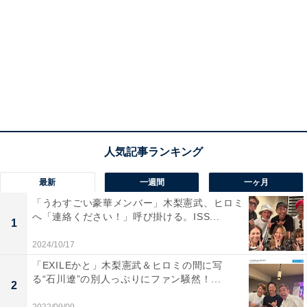
最新
一週間
一ヶ月
「うわすごい豪華メンバー」木梨憲武、ヒロミ
へ「連絡ください！」呼び掛ける。ISS...
1
2024/10/17
「EXILEかと」木梨憲武＆ヒロミの間に写
る“石川遼”の別人っぷりにファン騒然！...
2