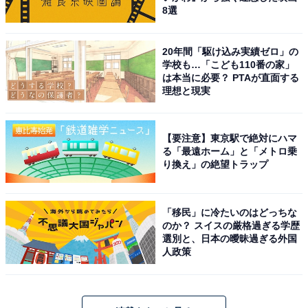
8選
20年間「駆け込み実績ゼロ」の
学校も…「こども110番の家」
は本当に必要？ PTAが直面する
理想と現実
【要注意】東京駅で絶対にハマ
る「最遠ホーム」と「メトロ乗
り換え」の絶望トラップ
「移民」に冷たいのはどっちな
のか？ スイスの厳格過ぎる学歴
選別と、日本の曖昧過ぎる外国
人政策