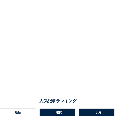
最新
一週間
一ヶ月