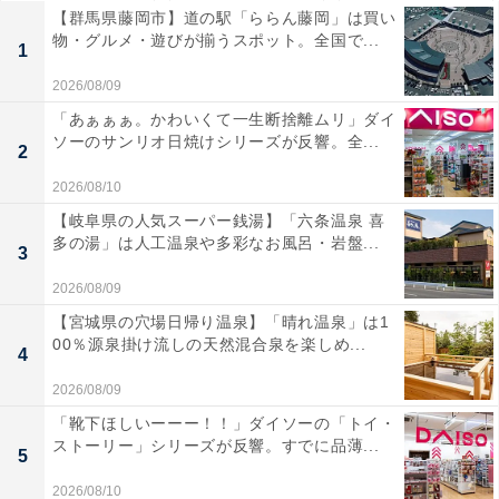
【群馬県藤岡市】道の駅「ららん藤岡」は買い
物・グルメ・遊びが揃うスポット。全国で...
1
2026/08/09
「あぁぁぁ。かわいくて一生断捨離ムリ」ダイ
ソーのサンリオ日焼けシリーズが反響。全...
2
2026/08/10
【岐阜県の人気スーパー銭湯】「六条温泉 喜
多の湯」は人工温泉や多彩なお風呂・岩盤...
3
2026/08/09
【宮城県の穴場日帰り温泉】「晴れ温泉」は1
00％源泉掛け流しの天然混合泉を楽しめ...
4
2026/08/09
「靴下ほしいーーー！！」ダイソーの「トイ・
ストーリー」シリーズが反響。すでに品薄...
5
2026/08/10