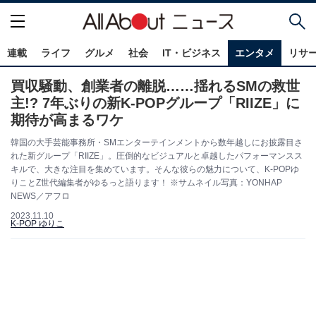
連載
ライフ
グルメ
社会
IT・ビジネス
エンタメ
リサ
買収騒動、創業者の離脱……揺れるSMの救世
主!? 7年ぶりの新K-POPグループ「RIIZE」に
期待が高まるワケ
韓国の大手芸能事務所・SMエンターテインメントから数年越しにお披露目さ
れた新グループ「RIIZE」。圧倒的なビジュアルと卓越したパフォーマンスス
キルで、大きな注目を集めています。そんな彼らの魅力について、K-POPゆ
りことZ世代編集者がゆるっと語ります！ ※サムネイル写真：YONHAP
NEWS／アフロ
2023.11.10
K-POP ゆりこ