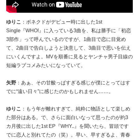
ゆりこ
：ボネクドがデビュー時に出した1st
Single『WHO!』に入っている3曲を、私は勝手に「初恋
3部作」って呼んでいるのですが、1曲目で恋に目覚め
て、2曲目で告白しようと決意して、3曲目で思いを伝え
にいくんですよ。MVを順番に見るとヤンチャ男子目線の
短編ラブコメみたいになっていて。
矢野
：あぁ、その甘酸っぱすぎる感じが僕にとってはす
でに“遠い日々”に感じたのかもしれません……。
ゆりこ
：もう年が離れすぎて、純粋に物語として楽しめ
た部分はある。で、さらに面白いなって思ったのが約3
カ月後に出した1st EP『WHY..』を聞いたら、冒頭です
でに恋人と別れてたの（笑）。早い、早すぎるよ、青春