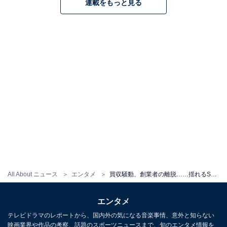
連載をもっと見る
All About ニュース
エンタメ
買収騒動、創業者の離脱……揺れるSMの救世主!? 7年ぶりの新K-POPグループ「RIIZE」に期待が高まるワケ
エンタメ
テレビドラマのレポートから、国内外の気になる音楽事情、意外と知らない
映画業界や作品の考察、話題のスポーツニュースまで、旬のエンタメ情報を