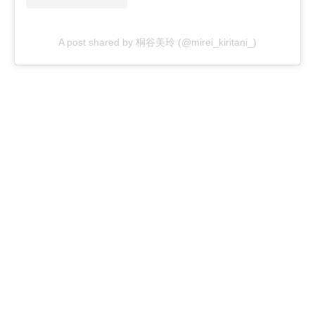
A post shared by 桐谷美玲 (@mirei_kiritani_)