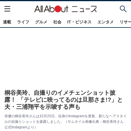
連載
ライフ
グルメ
社会
IT・ビジネス
エンタメ
リサ
桐谷美玲、自撮りのイメチェンショット披
露！ 「テレビに映ってるのは旦那さま!?」と
夫・三浦翔平を示唆する声も
俳優の桐谷美玲さんは10月25日、自身のInstagramを更新。新たなヘアスタイ
ルの自撮りショットを披露しました。（サムネイル画像出典：桐谷美玲さん
公式Instagramより）