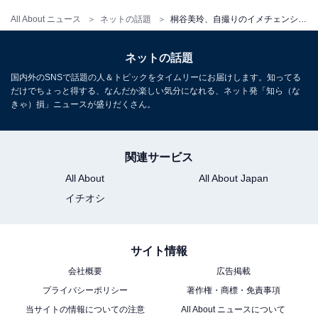
All About ニュース
ネットの話題
桐谷美玲、自撮りのイメチェンショット披露！ 「テレビに映ってるのは旦那さま!?」と夫・三浦翔平を示唆する声も
ネットの話題
国内外のSNSで話題の人＆トピックをタイムリーにお届けします。知ってる
だけでちょっと得する、なんだか楽しい気分になれる、ネット発「知ら（な
きゃ）損」ニュースが盛りだくさん。
関連サービス
All About
All About Japan
イチオシ
サイト情報
会社概要
広告掲載
プライバシーポリシー
著作権・商標・免責事項
当サイトの情報についての注意
All About ニュースについて