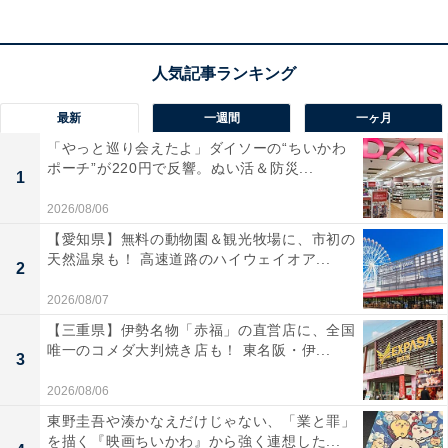
最新
一週間
一ヶ月
「やっと巡り会えたよ」ダイソーの“ちいかわ
ポーチ”が220円で反響。ぬい活＆防災...
1
2026/08/06
【愛知県】無料の動物園＆観光牧場に、市初の
天然温泉も！ 高速道路のハイウェイオア...
2
2026/08/07
【三重県】伊勢名物「赤福」の直営店に、全国
唯一のコメダ大判焼き店も！ 東名阪・伊...
3
2026/08/06
東野圭吾や湊かなえだけじゃない、「業と罪」
を描く『映画ちいかわ』から強く連想した...