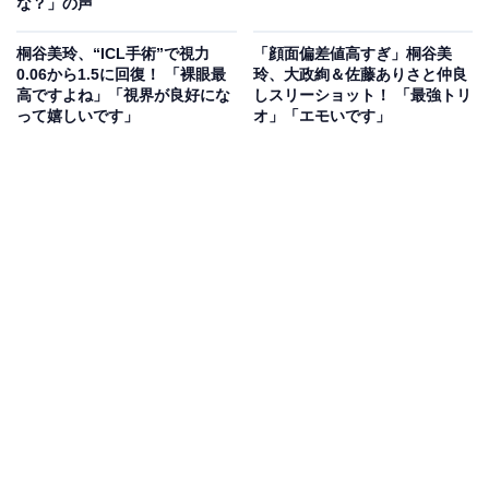
な？」の声
桐谷美玲、“ICL手術”で視力
「顔面偏差値高すぎ」桐谷美
0.06から1.5に回復！ 「裸眼最
玲、大政絢＆佐藤ありさと仲良
高ですよね」「視界が良好にな
しスリーショット！ 「最強トリ
って嬉しいです」
オ」「エモいです」