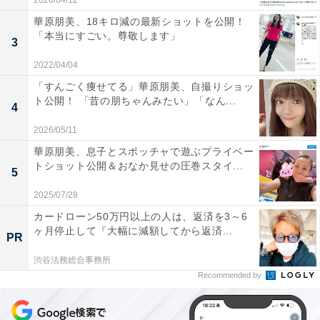
2026/04/12
華原朋美、18キロ減の最新ショットを公開！
「本当にすごい。尊敬します」
3
2022/04/04
「すんごく痩せてる」華原朋美、自撮りショッ
ト公開！ 「昔の朋ちゃんみたい」「なん...
4
2026/05/11
華原朋美、息子とスポッチャで遊ぶプライベー
トショット公開＆おなか見せの圧巻スタイ...
5
2025/07/28
カードローン50万円以上の人は、返済を3～6
ヶ月停止して『大幅に減額してから返済...
PR
渋谷法務総合事務所
Recommended by