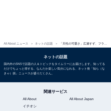
All About ニュース
ネットの話題
「天性の可愛さ」広瀬すず、フランスでの自然体なプライベートショットにファン歓喜！ 「天使です、、」
ネットの話題
国内外のSNSで話題の人＆トピックをタイムリーにお届けします。知ってる
だけでちょっと得する、なんだか楽しい気分になれる、ネット発「知ら（な
きゃ）損」ニュースが盛りだくさん。
関連サービス
All About
All About Japan
イチオシ