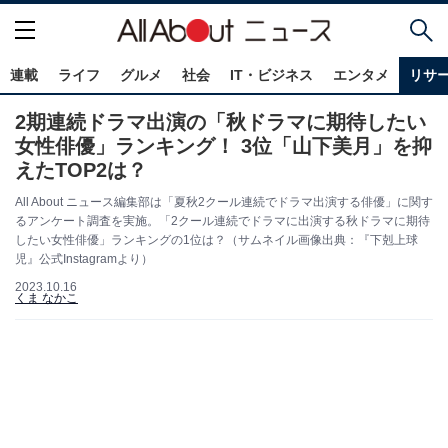
連載
ライフ
グルメ
社会
IT・ビジネス
エンタメ
リサ
2期連続ドラマ出演の「秋ドラマに期待したい
女性俳優」ランキング！ 3位「山下美月」を抑
えたTOP2は？
All About ニュース編集部は「夏秋2クール連続でドラマ出演する俳優」に関す
るアンケート調査を実施。「2クール連続でドラマに出演する秋ドラマに期待
したい女性俳優」ランキングの1位は？（サムネイル画像出典：『下剋上球
児』公式Instagramより）
2023.10.16
くま なかこ