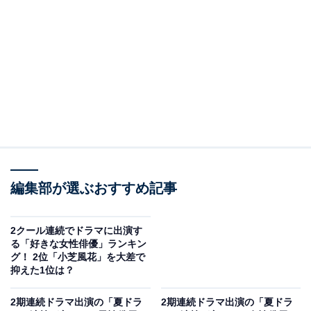
View this post on Instagram
編集部が選ぶおすすめ記事
A post shared by TBS日曜劇場「下剋上球児」【公式】10月スタート！ 
2クール連続でドラマに出演す
る「好きな女性俳優」ランキン
グ！ 2位「小芝風花」を大差で
3位にランクインしたのは、10月15日スタートの日曜劇
抑えた1位は？
場『下剋上球児』（TBS系）に出演する、乃木坂46の山
下美月さんです。夏ドラマの『さらば、佳き日』（テレ
2期連続ドラマ出演の「夏ドラ
2期連続ドラマ出演の「夏ドラ