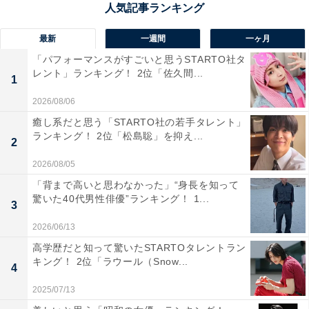
最新
一週間
一ヶ月
「パフォーマンスがすごいと思うSTARTO社タ
レント」ランキング！ 2位「佐久間...
1
2026/08/06
癒し系だと思う「STARTO社の若手タレント」
ランキング！ 2位「松島聡」を抑え...
2
2026/08/05
「背まで高いと思わなかった」“身長を知って
驚いた40代男性俳優”ランキング！ 1...
3
2026/06/13
2位：小芝風花／『フェルマーの料理』
高学歴だと知って驚いたSTARTOタレントラン
キング！ 2位「ラウール（Snow...
4
2025/07/13