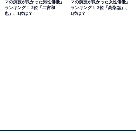
マの演技が良かった男性俳優」
マの演技が良かった女性俳優」
ビ東京系）では鈴木仁さんとW主演を務め、秘密を抱え
ランキング！ 2位「二宮和
ランキング！ 2位「高梨臨」、
たきょうだいの繊細な心情を丁寧に演じ切り話題を呼び
也」、1位は？
1位は？
ました。
秋ドラマは妹ではなく、事故で他界した両親の代わりに
弟を支える姉役としてドラマを盛り上げます。乃木坂46
の3期生である山下さんは、センターを務めた経験もあ
る人気アイドル。2クール連続ドラマ出演やモデル活動
など、近年活躍の場を広げています。
アンケート回答者からは「まだまだ新参だが、演技が上
手いので期待できそう」（20代女性）、「これからも活
躍してほしいと感じるためです」（40代男性）、「男く
さい野球ドラマに華を添えてほしい」（50代男性）とい
ったコメントが寄せられています。