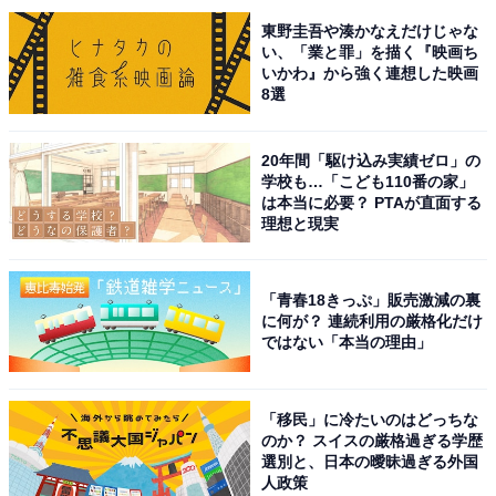
A post shared by 金ドラ『フェルマーの料理』【公式】 (@fermat_
東野圭吾や湊かなえだけじゃな
い、「業と罪」を描く『映画ち
いかわ』から強く連想した映画
2位にランクインしたのは、10月20日スタートの『フェ
8選
ルマーの料理』（TBS系）に出演する小芝風花さんで
す。本作は人気同名漫画の実写ドラマ化作品で、超一流
20年間「駆け込み実績ゼロ」の
レストランを舞台に天才数学少年と謎多きカリスマシェ
学校も…「こども110番の家」
フが難題に立ち向かっていくストーリー。小芝さんはク
は本当に必要？ PTAが直面する
理想と現実
ールな女性シェフ役を演じます。
2023年は3期連続ドラマ出演や、バラエティ番組『ぐる
「青春18きっぷ」販売激減の裏
に何が？ 連続利用の厳格化だけ
ナイ』（日本テレビ系）の人気コーナー「グルメチキン
ではない「本当の理由」
レース ゴチになります！」の新メンバーに決定するな
ど、飛躍の1年。12月にはBS時代劇『あきない世傳（せ
いでん）金と銀』（NHK BS）で主演を務めることも決
「移民」に冷たいのはどっちな
のか？ スイスの厳格過ぎる学歴
まり、活躍の幅を広げています。
選別と、日本の曖昧過ぎる外国
人政策