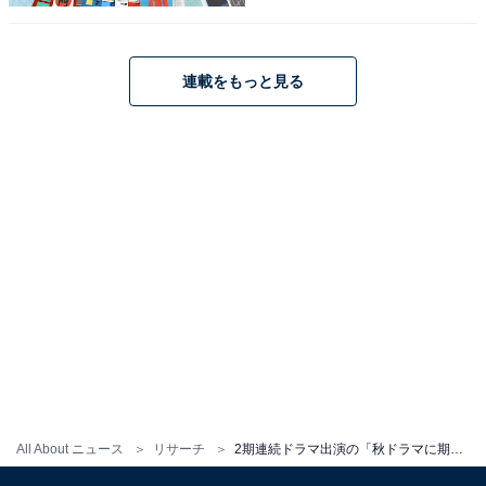
回答コメントでは「ドラマの原作も面白いので期待して
います」（40代女性）、「今度は一体どんな役を演じて
くれるのかとても楽しみにしています」（50代女性）、
連載をもっと見る
「小芝さんが演じる役は、いつもキャラクターが違うの
で、次はどんな人物像なのかが気になっています」（40
代女性）などの声が集まりました。
All About ニュース
リサーチ
2期連続ドラマ出演の「秋ドラマに期待したい女性俳優」ランキング！ 3位「山下美月」を抑えたTOP2は？