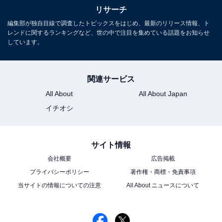
フスタイル・金融・育児・エンタメ関連。
リサーチ
編集部が独自目線で調査したトピックスをはじめ、最新のリリース情報、ト
レンドに関するランキングなど、世の中で注目を集めている話題をお知らせ
しています。
関連サービス
All About
All About Japan
イチオシ
サイト情報
会社概要
広告掲載
プライバシーポリシー
著作権・商標・免責事項
当サイトの情報についての注意
All About ニュースについて
こちらもおすすめ
2期連続ドラマ出演の「秋ドラマに期待したい男
性俳優」ランキング！ 2位「向井理」を抑えた1