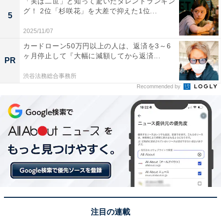
「実は二世」と知って驚いたタレントランキン
グ！ 2位「杉咲花」を大差で抑えた1位...
5
2025/11/07
カードローン50万円以上の人は、返済を3～6
ヶ月停止して『大幅に減額してから返済...
PR
渋谷法務総合事務所
Recommended by
View this post on Instagram
注目の連載