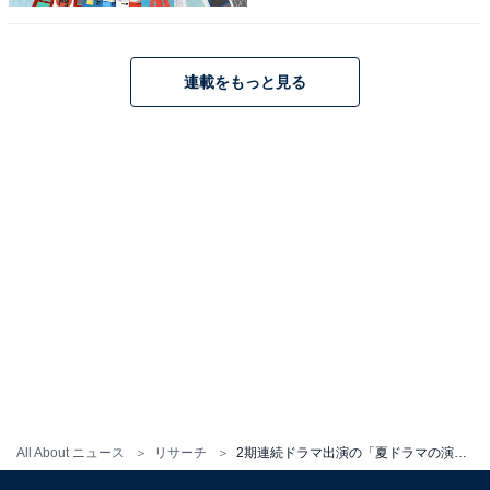
回答コメントには「小悪魔な会社社長役はすごく似合っ
ていた」（20代女性）、「お高く留まっている演技がし
連載をもっと見る
っくり来たから」（50代男性）、「美しくて気高い役ど
ころと、衣装の豪華さは、時々見せる可愛らしい演技、
目黒連さんとの掛け合いも見ごたえがありました」（40
代女性）などの意見が多く見られました。
※回答コメントは原文ママです
＞次ページ：6位までの全ランキング結果を見る
この記事の筆者：くま なかこ プロフィール
編集プロダクション出身のフリーランスエディター。編
集・執筆・校閲・SNS運用担当として月間50本以上のコ
All About ニュース
リサーチ
2期連続ドラマ出演の「夏ドラマの演技が良かった女性俳優」ランキング！ 2位「高梨臨」、1位は？
ンテンツ制作に携わっています。得意なジャンルはライ