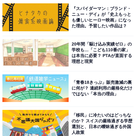
『スパイダーマン：ブランド・
A post shared by 金曜ドラマ『トリリオンゲーム』【公式】 (@trilli
ニュー・デイ』が「史上もっと
も優しいヒーロー映画」になっ
た理由。予習したい作品は？
1位にランクインしたのは、金曜ドラマ『トリリオンゲ
ーム』（TBS系）に出演した今田美桜さんです。今田さ
20年間「駆け込み実績ゼロ」の
んが演じた「桐姫」は、多言語を操るクールで強欲な社
学校も…「こども110番の家」
長令嬢。ゴージャスでド派手な衣装が似合いすぎている
は本当に必要？ PTAが直面する
理想と現実
と、登場するたび大きな反響を呼びました。主演の目黒
蓮さんとは、映画『わたしの幸せな結婚』以来2度目の
共演。映画の大ヒットもあり、2人の再共演はファンの
「青春18きっぷ」販売激減の裏
に何が？ 連続利用の厳格化だけ
間でも注目を集めました。
ではない「本当の理由」
秋ドラマは10月12日スタートの『いちばんすきな花』
（フジテレビ系）に出演。今田さんを含む4人の俳優が
「移民」に冷たいのはどっちな
のか？ スイスの厳格過ぎる学歴
クアトロ主演を務めるという、これまでにない設定に期
選別と、日本の曖昧過ぎる外国
待の声が寄せられています。
人政策