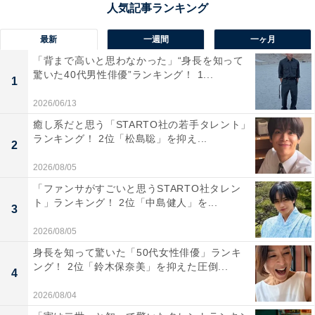
最新
一週間
一ヶ月
「背まで高いと思わなかった」“身長を知って
驚いた40代男性俳優”ランキング！ 1...
1
2026/06/13
癒し系だと思う「STARTO社の若手タレント」
ランキング！ 2位「松島聡」を抑え...
2
2026/08/05
「ファンサがすごいと思うSTARTO社タレン
ト」ランキング！ 2位「中島健人」を...
3
2026/08/05
身長を知って驚いた「50代女性俳優」ランキ
1位:今田美桜／『トリリオンゲーム』
ング！ 2位「鈴木保奈美」を抑えた圧倒...
4
2026/08/04