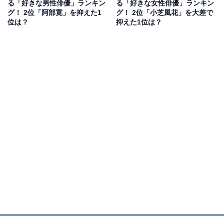
る「好きな男性俳優」ランキン
る「好きな女性俳優」ランキン
ーンである、テロ組織「テント」のリーダーの過去に関
グ！ 2位「阿部寛」を抑えた1
グ！ 2位「小芝風花」を大差で
わるエピソードに登場。悲しき夫婦の壮絶な過去を演じ
位は？
抑えた1位は？
切りました。
一方、10月14日にスタートするドラマ『単身花日』（テ
レビ朝日系）は、禁断の四角関係に発展する恋模様を描
くストーリー。高梨さんは単身赴任の夫を思う聡明な妻
役として出演します。ドロドロ重めのラブサスペンス展
開に注目です。
アンケートの回答者からは「悲しみと強さを上手く演じ
ていた」（40代男性）、「危機感あふれる演技が伝わっ
てきて、よかったです」（40代女性）、「本当にあった
ような感じで見てしまいました。牢屋では演技がよかっ
たので泣きそうになりました」（30代女性）などのコメ
ントが寄せられています。