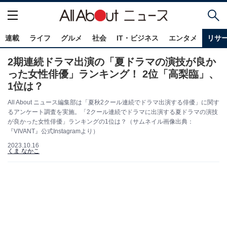
連載
ライフ
グルメ
社会
IT・ビジネス
エンタメ
リサ
2期連続ドラマ出演の「夏ドラマの演技が良か
った女性俳優」ランキング！ 2位「高梨臨」、
1位は？
All About ニュース編集部は「夏秋2クール連続でドラマ出演する俳優」に関す
るアンケート調査を実施。「2クール連続でドラマに出演する夏ドラマの演技
が良かった女性俳優」ランキングの1位は？（サムネイル画像出典：
『VIVANT』公式Instagramより）
2023.10.16
くま なかこ