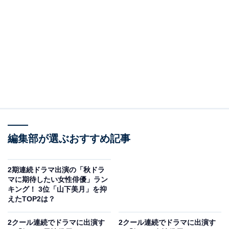
View this post on Instagram
編集部が選ぶおすすめ記事
A post shared by 日曜劇場『VIVANT』 (@tbs_vivant)
2期連続ドラマ出演の「秋ドラ
マに期待したい女性俳優」ラン
キング！ 3位「山下美月」を抑
2位にランクインしたのは、日曜劇場『VIVANT』（TBS
えたTOP2は？
系）に出演した高梨臨さんです。作中では、主演の堺雅
人さんの母親役を演じました。高梨さんは物語の重要シ
2クール連続でドラマに出演す
2クール連続でドラマに出演す