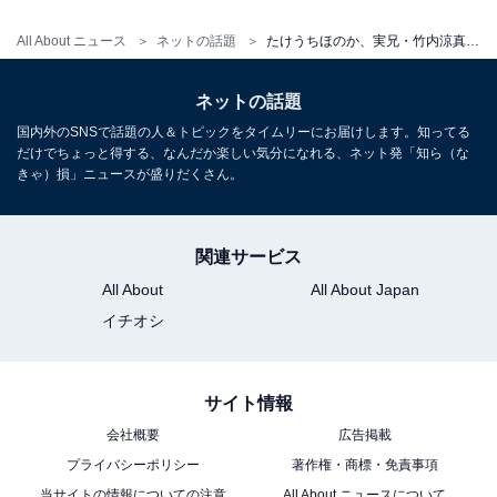
All About ニュース
ネットの話題
たけうちほのか、実兄・竹内涼真撮影？ のきょうだいツーショット公開！ 「竹内家素敵すぎ」「にいちゃんもみたい」
ネットの話題
国内外のSNSで話題の人＆トピックをタイムリーにお届けします。知ってる
だけでちょっと得する、なんだか楽しい気分になれる、ネット発「知ら（な
きゃ）損」ニュースが盛りだくさん。
関連サービス
All About
All About Japan
イチオシ
サイト情報
会社概要
広告掲載
プライバシーポリシー
著作権・商標・免責事項
当サイトの情報についての注意
All About ニュースについて