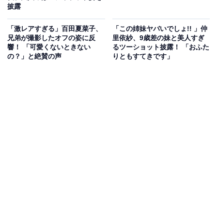
披露
「激レアすぎる」百田夏菜子、
「この姉妹ヤバいでしょ!! 」仲
兄弟が撮影したオフの姿に反
里依紗、9歳差の妹と美人すぎ
響！ 「可愛くないときない
るツーショット披露！ 「おふた
の？」と絶賛の声
りともすてきです」