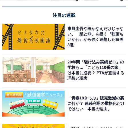
注目の連載
東野圭吾や湊かなえだけじゃな
い、「業と罪」を描く『映画ち
いかわ』から強く連想した映画
8選
20年間「駆け込み実績ゼロ」の
学校も…「こども110番の家」
は本当に必要？ PTAが直面する
理想と現実
「青春18きっぷ」販売激減の裏
に何が？ 連続利用の厳格化だけ
ではない「本当の理由」