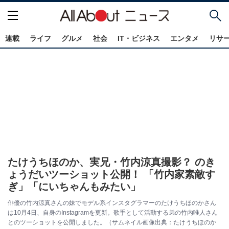
連載
ライフ
グルメ
社会
IT・ビジネス
エンタメ
リサ
たけうちほのか、実兄・竹内涼真撮影？ のき
ょうだいツーショット公開！ 「竹内家素敵す
ぎ」「にいちゃんもみたい」
俳優の竹内涼真さんの妹でモデル系インスタグラマーのたけうちほのかさん
は10月4日、自身のInstagramを更新。歌手として活動する弟の竹内唯人さん
とのツーショットを公開しました。（サムネイル画像出典：たけうちほのか