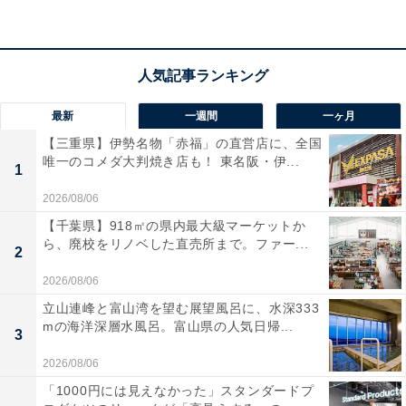
最新
一週間
一ヶ月
【三重県】伊勢名物「赤福」の直営店に、全国
唯一のコメダ大判焼き店も！ 東名阪・伊...
1
2026/08/06
【千葉県】918㎡の県内最大級マーケットか
ら、廃校をリノベした直売所まで。ファー...
2
2026/08/06
立山連峰と富山湾を望む展望風呂に、水深333
mの海洋深層水風呂。富山県の人気日帰...
3
2026/08/06
「1000円には見えなかった」スタンダードプ