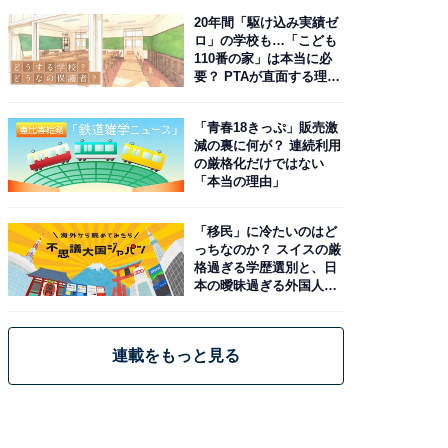
20年間「駆け込み実績ゼ
ロ」の学校も…「こども
110番の家」は本当に必
要？ PTAが直面する理想
と現実
「青春18きっぷ」販売激
減の裏に何が？ 連続利用
の厳格化だけではない
「本当の理由」
「移民」に冷たいのはど
っちなのか？ スイスの厳
格過ぎる学歴選別と、日
本の曖昧過ぎる外国人政
策
連載をもっと見る