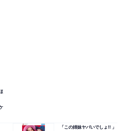
ほ
ケ
「この姉妹ヤバいでしょ!! 」