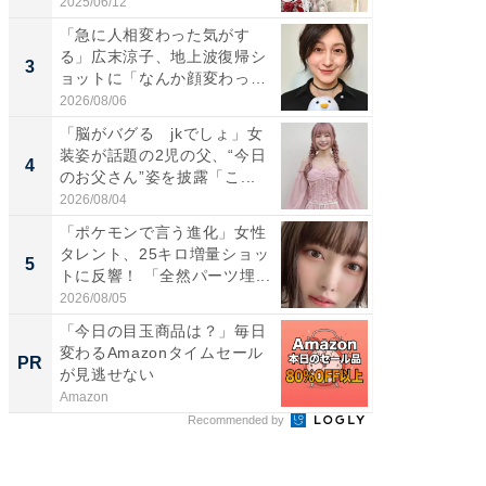
愛...
2025/06/12
2026/08/0
「急に人相変わった気がす
「好感
る」広末涼子、地上波復帰シ
や、“マ
3
3
ョットに「なんか顔変わっ
画変更
た」の...
財...
2026/08/06
2026/07/3
「脳がバグる jkでしょ」女
「脚が
装姿が話題の2児の父、“今日
横川尚
4
4
のお父さん”姿を披露「こ...
ムキな姿
刃...
2026/08/04
2026/08/0
「ポケモンで言う進化」女性
「2人と
タレント、25キロ増量ショッ
團十郎
5
5
トに反響！ 「全然パーツ埋...
「後ろ
「...
2026/08/05
2026/08/0
「今日の目玉商品は？」毎日
上質な眠
変わるAmazonタイムセール
座で体感
PR
PR
が見逃せない
Amazon
ReFa GIN
Recommended by