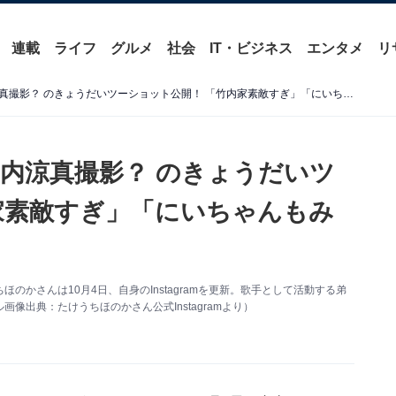
連載
ライフ
グルメ
社会
IT・ビジネス
エンタメ
リ
たけうちほのか、実兄・竹内涼真撮影？ のきょうだいツーショット公開！ 「竹内家素敵すぎ」「にいちゃんもみたい」
内涼真撮影？ のきょうだいツ
家素敵すぎ」「にいちゃんもみ
かさんは10月4日、自身のInstagramを更新。歌手として活動する弟
出典：たけうちほのかさん公式Instagramより）