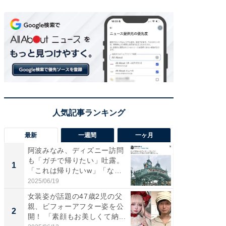
最新
一週間
一ヶ月
阿波みなみ、ディズニー訪問
「さす
も「ガチで帰りたい」吐露。
は」高
1
1
「これは帰りたいw」「なん
災地を
ち...
「カ...
2025/06/19
2026/08/0
女装姿が話題の47歳2児の父
「女の
親、ビフォーアフター姿を公
介、バ
2
2
開！ 「素顔もお美しくて納...
らのプレ