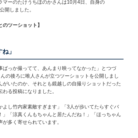
マーのたけうちほのかさんは10月4日、自身の
真を公開しました。
とのツーショット】
すね」
事ばっか撮ってて、あんまり映ってなかった」とつづ
さんの後ろに唯人さんが立つツーショットを公開しまし
んがいたのか、それとも鏡越しの自撮りショットだった
伝わる投稿になりました。
かよし竹内家素敵すぎます」「3人が歩いてたらすぐバ
！」「涼真くんもちゃんと居たんだね！」「ほっちゃん
声が多く寄せられています。