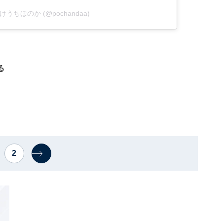
y たけうちほのか (@pochandaa)
る
2