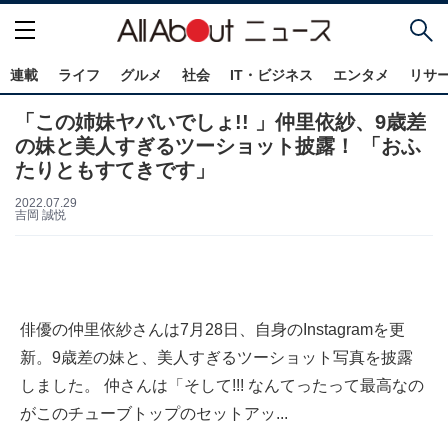
連載
ライフ
グルメ
社会
IT・ビジネス
エンタメ
リサ
「この姉妹ヤバいでしょ!! 」仲里依紗、9歳差
の妹と美人すぎるツーショット披露！ 「おふ
たりともすてきです」
2022.07.29
吉岡 誠悦
俳優の仲里依紗さんは7月28日、自身のInstagramを更
新。9歳差の妹と、美人すぎるツーショット写真を披露
しました。 仲さんは「そして!!! なんてったって最高なの
がこのチューブトップのセットアッ...