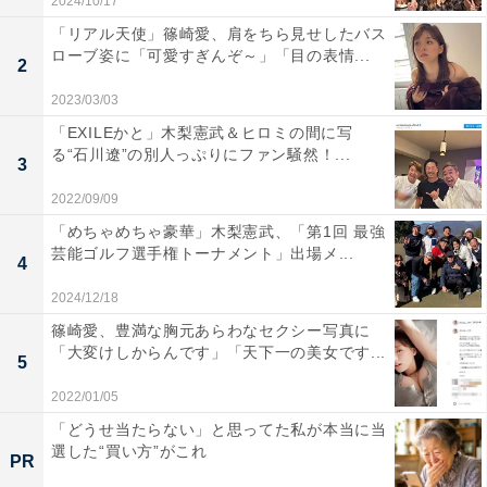
2024/10/17
「リアル天使」篠崎愛、肩をちら見せしたバス
ローブ姿に「可愛すぎんぞ～」「目の表情...
2
2023/03/03
「EXILEかと」木梨憲武＆ヒロミの間に写
る“石川遼”の別人っぷりにファン騒然！...
3
2022/09/09
「めちゃめちゃ豪華」木梨憲武、「第1回 最強
芸能ゴルフ選手権トーナメント」出場メ...
4
2024/12/18
篠崎愛、豊満な胸元あらわなセクシー写真に
「大変けしからんです」「天下一の美女です...
5
2022/01/05
「どうせ当たらない」と思ってた私が本当に当
選した“買い方”がこれ
PR