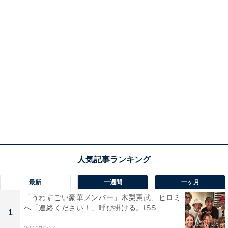
最新
一週間
一ヶ月
「うわすごい豪華メンバー」木梨憲武、ヒロミ
へ「連絡ください！」呼び掛ける。ISS...
1