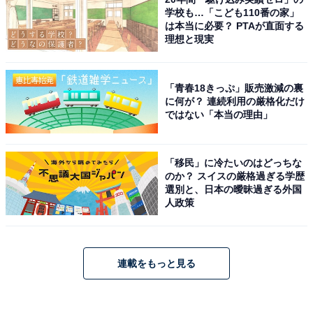
学校も…「こども110番の家」
は本当に必要？ PTAが直面する
理想と現実
「青春18きっぷ」販売激減の裏
に何が？ 連続利用の厳格化だけ
ではない「本当の理由」
「移民」に冷たいのはどっちな
のか？ スイスの厳格過ぎる学歴
選別と、日本の曖昧過ぎる外国
人政策
連載をもっと見る