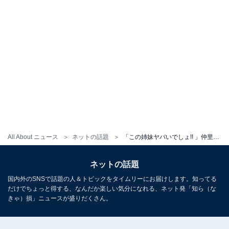
All About ニュース
ネットの話題
「この姉妹ヤバいでしょ!! 」仲里依紗、9歳差の妹と美人すぎるツーショット披露！ 「おふたりともすてきです」
ネットの話題
国内外のSNSで話題の人＆トピックをタイムリーにお届けします。知ってる
だけでちょっと得する、なんだか楽しい気分になれる、ネット発「知ら（な
きゃ）損」ニュースが盛りだくさん。