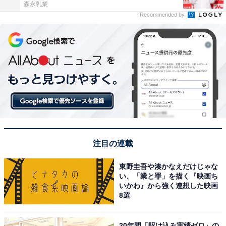
森永乳業
Recommended by
注目の連載
東野圭吾や湊かなえだけじゃな
い、「業と罪」を描く『映画ち
いかわ』から強く連想した映画
8選
20年間「駆け込み実績ゼロ」の