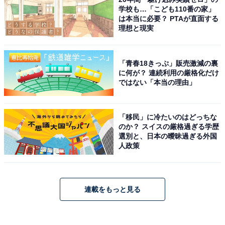
学校も…「こども110番の家」
は本当に必要？ PTAが直面する
理想と現実
「青春18きっぷ」販売激減の裏
に何が？ 連続利用の厳格化だけ
ではない「本当の理由」
「移民」に冷たいのはどっちな
のか？ スイスの厳格過ぎる学歴
選別と、日本の曖昧過ぎる外国
人政策
連載をもっと見る