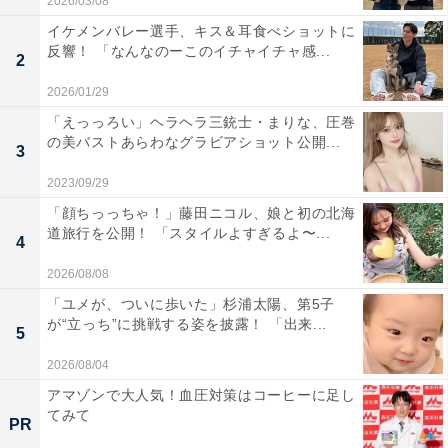
2026/03/08
イケメンバレー選手、キス＆耳食べショットに
反響！ 「なんなのーこのイチャイチャ感...
2
2026/01/29
「えっっろい」ヘラヘラ三銃士・まりな、圧巻
の美バストあらわなグラビアショット公開...
3
2023/09/29
「顔ちっっちゃ！」藤田ニコル、娘と初の北海
道旅行を公開！ 「スタイルよすぎるよ〜...
4
2026/08/08
「ユメが、ついに歩いた」杉浦太陽、第5子
が“立っち”に挑戦する姿を披露！ 「出来...
5
2026/08/04
アマゾンで大人気！血圧対策はコーヒーに足し
てみて
PR