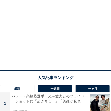
最新
一週間
一ヶ月
バレー・髙橋藍選手、兄＆愛犬とのプライベー
トショットに「超きちょー」「笑顔が見れ...
1