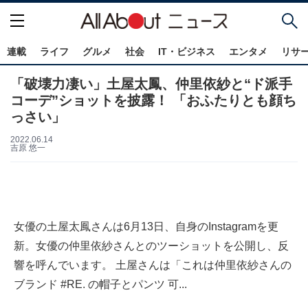
連載
ライフ
グルメ
社会
IT・ビジネス
エンタメ
リサ
「破壊力凄い」土屋太鳳、仲里依紗と“ド派手
コーデ”ショットを披露！ 「おふたりとも顔ち
っさい」
2022.06.14
吉原 悠一
女優の土屋太鳳さんは6月13日、自身のInstagramを更
新。女優の仲里依紗さんとのツーショットを公開し、反
響を呼んでいます。 土屋さんは「これは仲里依紗さんの
ブランド #RE. の帽子とパンツ 可...