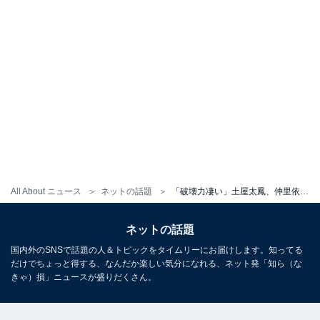
All About ニュース
ネットの話題
「破壊力凄い」土屋太鳳、仲里依紗と“ド派手コーデ”ショットを披露！ 「おふたりとも顔ちっさい」
ネットの話題
国内外のSNSで話題の人＆トピックをタイムリーにお届けします。知ってる
だけでちょっと得する、なんだか楽しい気分になれる、ネット発「知ら（な
きゃ）損」ニュースが盛りだくさん。