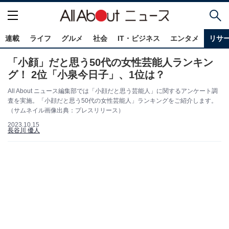
連載
ライフ
グルメ
社会
IT・ビジネス
エンタメ
リサ
「小顔」だと思う50代の女性芸能人ランキン
グ！ 2位「小泉今日子」、1位は？
All About ニュース編集部では「小顔だと思う芸能人」に関するアンケート調
査を実施。「小顔だと思う50代の女性芸能人」ランキングをご紹介します。
（サムネイル画像出典：プレスリリース）
2023.10.15
長谷川 優人