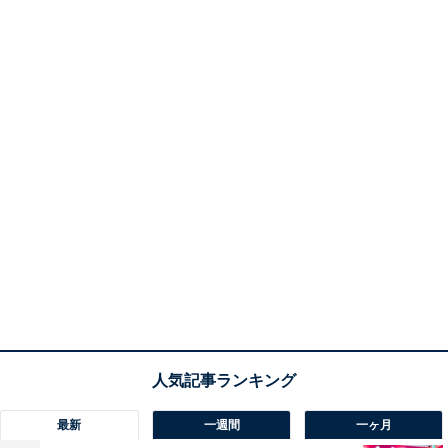
最新
一週間
一ヶ月