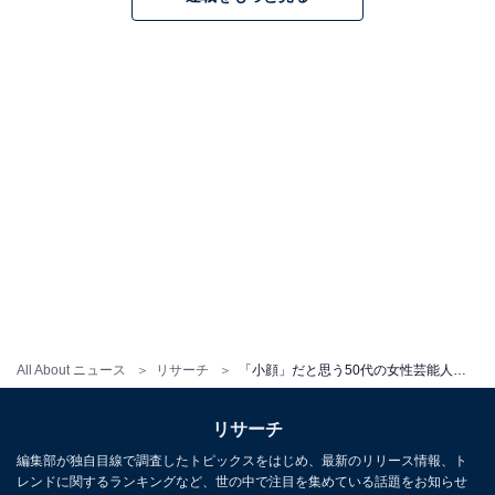
All About ニュース
リサーチ
「小顔」だと思う50代の女性芸能人ランキング！ 2位「小泉今日子」、1位は？
リサーチ
編集部が独自目線で調査したトピックスをはじめ、最新のリリース情報、ト
レンドに関するランキングなど、世の中で注目を集めている話題をお知らせ