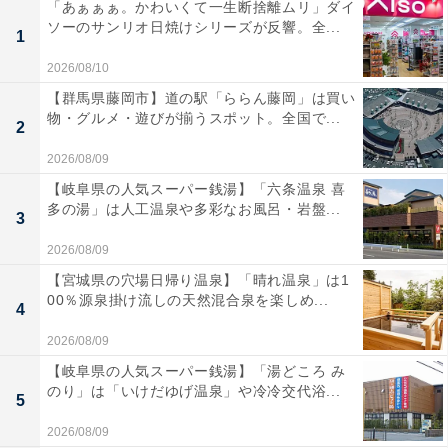
「あぁぁぁ。かわいくて一生断捨離ムリ」ダイ
ソーのサンリオ日焼けシリーズが反響。全...
1
2026/08/10
【群馬県藤岡市】道の駅「ららん藤岡」は買い
物・グルメ・遊びが揃うスポット。全国で...
2
2026/08/09
【岐阜県の人気スーパー銭湯】「六条温泉 喜
多の湯」は人工温泉や多彩なお風呂・岩盤...
3
2026/08/09
【宮城県の穴場日帰り温泉】「晴れ温泉」は1
00％源泉掛け流しの天然混合泉を楽しめ...
4
2026/08/09
【岐阜県の人気スーパー銭湯】「湯どころ み
のり」は「いけだゆげ温泉」や冷冷交代浴...
5
2026/08/09