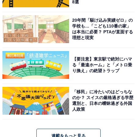
8選
20年間「駆け込み実績ゼロ」の
学校も…「こども110番の家」
は本当に必要？ PTAが直面する
理想と現実
【要注意】東京駅で絶対にハマ
る「最遠ホーム」と「メトロ乗
り換え」の絶望トラップ
「移民」に冷たいのはどっちな
のか？ スイスの厳格過ぎる学歴
選別と、日本の曖昧過ぎる外国
人政策
連載をもっと見る