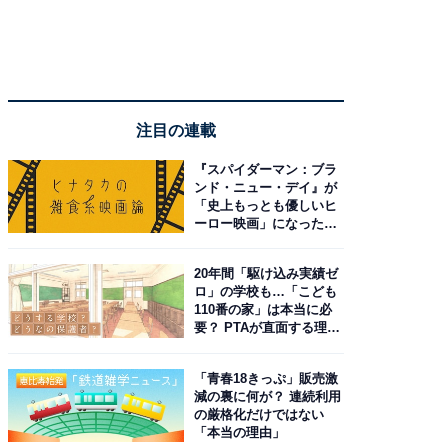
注目の連載
『スパイダーマン：ブラ
ンド・ニュー・デイ』が
「史上もっとも優しいヒ
ーロー映画」になった理
由。予習したい作品は？
20年間「駆け込み実績ゼ
ロ」の学校も…「こども
110番の家」は本当に必
要？ PTAが直面する理想
と現実
「青春18きっぷ」販売激
減の裏に何が？ 連続利用
の厳格化だけではない
「本当の理由」