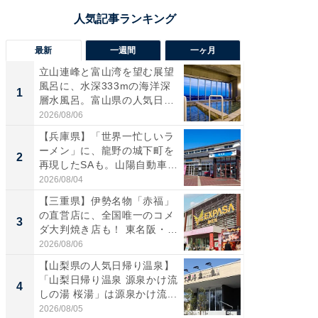
最新
一週間
一ヶ月
立山連峰と富山湾を望む展望
【兵庫
風呂に、水深333mの海洋深
ーメン
1
1
層水風呂。富山県の人気日
再現した
帰...
道...
2026/08/06
2026/08/0
【兵庫県】「世界一忙しいラ
【三重
ーメン」に、龍野の城下町を
「鈴鹿天
2
2
再現したSAも。山陽自動車
は100
道...
2026/08/04
2026/08/0
【三重県】伊勢名物「赤福」
ステラ
の直営店に、全国唯一のコメ
詰め放題
3
3
ダ大判焼き店も！ 東名阪・
00円で「
伊...
2026/08/06
2026/08/0
【山梨県の人気日帰り温泉】
「ミニオ
「山梨日帰り温泉 源泉かけ流
ッグ！ 
4
4
しの湯 桜湯」は源泉かけ流...
ど、夏限
2026/08/05
2026/08/0