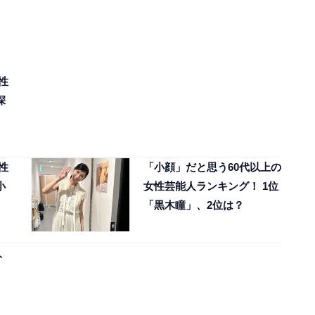
性
深
性
「小顔」だと思う60代以上の
小
女性芸能人ランキング！ 1位
「黒木瞳」、2位は？
人