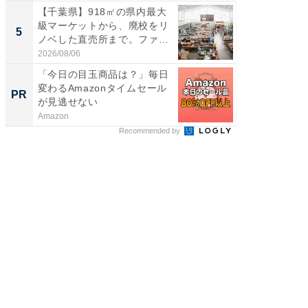
【千葉県】918㎡の県内最大
【埼玉
級マーケットから、廃校をリ
「行田天
5
5
ノベした直売所まで。ファ
は和の
ー...
が...
2026/08/06
2026/08/0
「今日の目玉商品は？」毎日
AIが速
変わるAmazonタイムセール
事録作
PR
PR
が見逃せない
Amazon
カイタヨ
Recommended by