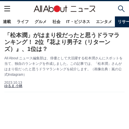
連載
ライフ
グルメ
社会
IT・ビジネス
エンタメ
リサ
「松本潤」がはまり役だったと思うドラマラ
ンキング！ 2位『花より男子2（リターン
ズ）』、1位は？
All About ニュース編集部は、俳優として大活躍する松本潤さんにスポットを
当て、独自のランキングを作成しました。この記事では、「松本潤」さんが
はまり役だったと思うドラマランキングを紹介します。（画像出典：嵐の公
式Instagram）
2023.10.13
ゆるま 小林