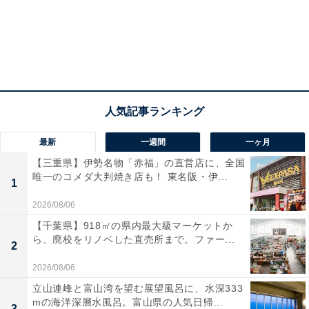
最新
一週間
一ヶ月
【三重県】伊勢名物「赤福」の直営店に、全国
唯一のコメダ大判焼き店も！ 東名阪・伊...
1
2026/08/06
【千葉県】918㎡の県内最大級マーケットか
ら、廃校をリノベした直売所まで。ファー...
2
2026/08/06
立山連峰と富山湾を望む展望風呂に、水深333
mの海洋深層水風呂。富山県の人気日帰...
3