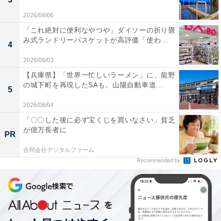
2026/08/06
「これ絶対に便利なやつや」ダイソーの折り畳
み式ランドリーバスケットが高評価「使わ...
4
2026/08/03
【兵庫県】「世界一忙しいラーメン」に、龍野
の城下町を再現したSAも。山陽自動車道...
5
2026/08/04
「〇〇した後に必ず宝くじを買いなさい」貧乏
が億万長者に
PR
合同会社デジタルファーム
Recommended by