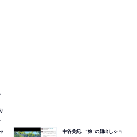
シ
り
て
ッ
中谷美紀、“娘”の顔出しショ