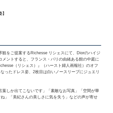
姿】
ご提案するRichesse リシェスにて、Diorのハイジ
コメントすると、フランス・パリの由緒ある館の中庭に
chesse（リシェス）』（ハースト婦人画報社）のオフ
になったドレス姿、2枚目は白いノースリーブにジュエリ
言葉しか出てこないです」「素敵なお写真」「空間が華
すね」「美紀さんの美しさに気を失う」などの声が寄せ