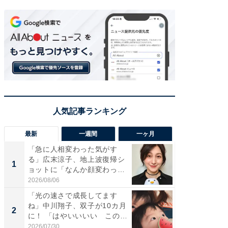
最新
一週間
一ヶ月
「急に人相変わった気がす
「さす
る」広末涼子、地上波復帰シ
は」高
1
1
ョットに「なんか顔変わっ
災地を
た」の...
「カ...
2026/08/06
2026/08/0
「光の速さで成長してます
「女の
ね」中川翔子、双子が10カ月
介、バ
2
2
に！ 「はやいいいい この
らのプレ
前...
愛...
2026/07/30
2026/08/0