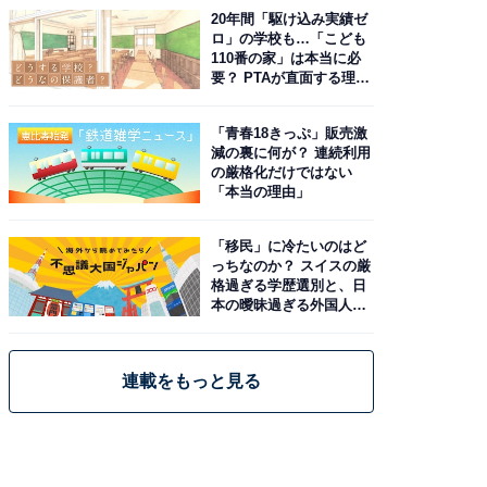
20年間「駆け込み実績ゼ
ロ」の学校も…「こども
110番の家」は本当に必
要？ PTAが直面する理想
と現実
「青春18きっぷ」販売激
減の裏に何が？ 連続利用
の厳格化だけではない
「本当の理由」
「移民」に冷たいのはど
っちなのか？ スイスの厳
格過ぎる学歴選別と、日
本の曖昧過ぎる外国人政
策
連載をもっと見る