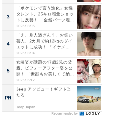
「ポケモンで言う進化」女性
「好感
タレント、25キロ増量ショッ
や、“マ
3
3
トに反響！ 「全然パーツ埋...
画変更
財...
2026/08/05
2026/07/3
「え、別人過ぎん？」お笑い
「脚が
芸人、2カ月で約12kgのダイ
横川尚
4
4
エットに成功！ 「イケメ...
ムキな姿
刃...
2026/08/04
2026/08/0
女装姿が話題の47歳2児の父
「2人と
親、ビフォーアフター姿を公
團十郎
5
5
開！ 「素顔もお美しくて納...
「後ろ
「...
2025/06/12
2026/08/0
Jeep アソビュー！ギフト当
全国の
たる
付きの
PR
PR
Jeep Japan
COCO VIL
Recommended by