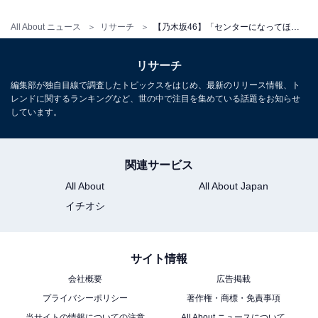
All About ニュース
リサーチ
【乃木坂46】「センターになってほしい現役メンバー」ランキング！ 2位「与田祐希」を抑えた1位は？
リサーチ
編集部が独自目線で調査したトピックスをはじめ、最新のリリース情報、ト
レンドに関するランキングなど、世の中で注目を集めている話題をお知らせ
しています。
関連サービス
All About
All About Japan
イチオシ
サイト情報
会社概要
広告掲載
プライバシーポリシー
著作権・商標・免責事項
当サイトの情報についての注意
All About ニュースについて