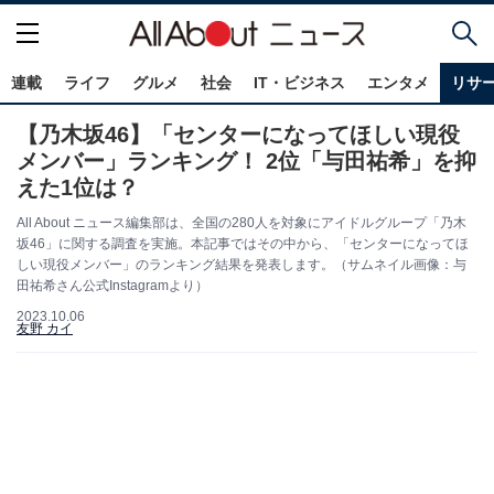
連載
ライフ
グルメ
社会
IT・ビジネス
エンタメ
リサ
【乃木坂46】「センターになってほしい現役
メンバー」ランキング！ 2位「与田祐希」を抑
えた1位は？
All About ニュース編集部は、全国の280人を対象にアイドルグループ「乃木
坂46」に関する調査を実施。本記事ではその中から、「センターになってほ
しい現役メンバー」のランキング結果を発表します。（サムネイル画像：与
田祐希さん公式Instagramより）
2023.10.06
友野 カイ