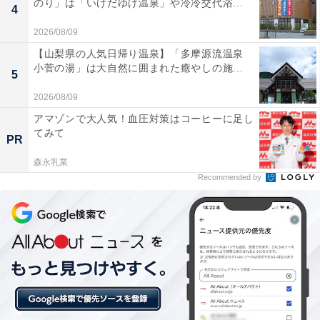
のり」は「いけだゆげ温泉」や冷冷交代浴...
4
2026/08/09
【山梨県の人気日帰り温泉】「多摩源流温泉
小菅の湯」は大自然に囲まれた癒やしの施...
5
2026/08/09
アマゾンで大人気！血圧対策はコーヒーに足し
てみて
PR
森永乳業
Recommended by