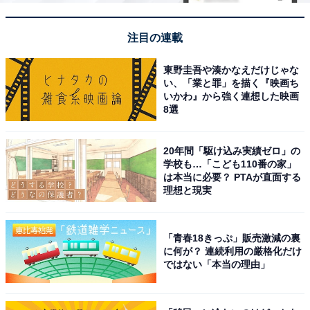
注目の連載
東野圭吾や湊かなえだけじゃな
い、「業と罪」を描く『映画ち
いかわ』から強く連想した映画
8選
20年間「駆け込み実績ゼロ」の
学校も…「こども110番の家」
は本当に必要？ PTAが直面する
理想と現実
「青春18きっぷ」販売激減の裏
に何が？ 連続利用の厳格化だけ
ではない「本当の理由」