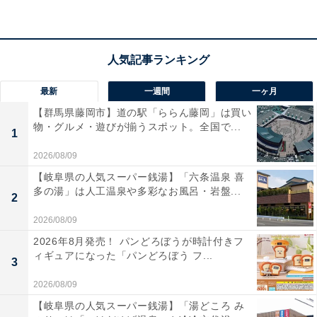
最新
一週間
一ヶ月
【群馬県藤岡市】道の駅「ららん藤岡」は買い
物・グルメ・遊びが揃うスポット。全国で...
1
2026/08/09
【岐阜県の人気スーパー銭湯】「六条温泉 喜
多の湯」は人工温泉や多彩なお風呂・岩盤...
2
2026/08/09
2026年8月発売！ パンどろぼうが時計付きフ
ィギュアになった「パンどろぼう フ...
3
2026/08/09
【岐阜県の人気スーパー銭湯】「湯どころ み