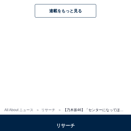
「色々大変かもしれないが、しっかりやってくれそうだ
連載をもっと見る
し、センターが似合うから（50代女性）」
「見た目もスタイルも歌唱力もセンターだと思います。
実力派現在NO１です（60代男性）」
※回答コメントは原文ママです
＞次ページ：10位までのランキング結果
All About ニュース
リサーチ
【乃木坂46】「センターになってほしい現役メンバー」ランキング！ 2位「与田祐希」を抑えた1位は？
リサーチ