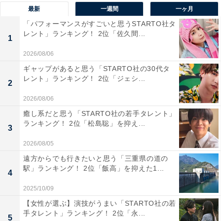
最新
一週間
一ヶ月
「パフォーマンスがすごいと思うSTARTO社タ
レント」ランキング！ 2位「佐久間...
1
2026/08/06
ギャップがあると思う「STARTO社の30代タ
レント」ランキング！ 2位「ジェシ...
2
2026/08/06
1位：山下美月
癒し系だと思う「STARTO社の若手タレント」
ランキング！ 2位「松島聡」を抑え...
3
2026/08/05
遠方からでも行きたいと思う「三重県の道の
駅」ランキング！ 2位「飯高」を抑えた1...
4
2025/10/09
【女性が選ぶ】演技がうまい「STARTO社の若
手タレント」ランキング！ 2位「永...
5