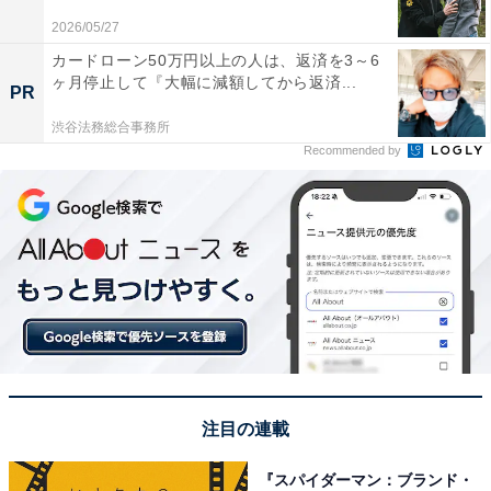
2026/05/27
カードローン50万円以上の人は、返済を3～6
ヶ月停止して『大幅に減額してから返済...
View this post on Instagram
PR
渋谷法務総合事務所
Recommended by
A post shared by 山下美月 (@mizuki.yamashita.official)
注目の連載
1位は、山下美月さんでした。
『スパイダーマン：ブランド・