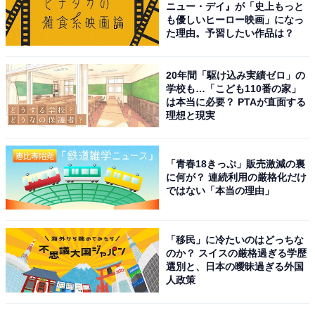
ニュー・デイ』が「史上もっと
山下さんは、2位の与田さんと同じ3期生。2018年3月発
も優しいヒーロー映画」になっ
売のシングル『シンクロニシティ』で初の選抜メンバー
た理由。予習したい作品は？
に選ばれ、2021年の『僕は僕を好きになる』で初センタ
ーを務めました。現在はファッション誌『CanCam』
20年間「駆け込み実績ゼロ」の
（小学館）の専属モデルや俳優としても活躍していま
学校も…「こども110番の家」
は本当に必要？ PTAが直面する
す。回答者からは次のような声が集まりました。
理想と現実
「カリスマ性があって、歌とダンスが上手いから（30代
「青春18きっぷ」販売激減の裏
男性）」
に何が？ 連続利用の厳格化だけ
ではない「本当の理由」
「今の乃木坂の中で1番可愛いし、センターがしっくり
きます（20代女性）」
「移民」に冷たいのはどっちな
のか？ スイスの厳格過ぎる学歴
「生で見た時にオーラがあった。個人での仕事も多く、
選別と、日本の曖昧過ぎる外国
人政策
今の乃木坂の顔だと思うから（20代女性）」