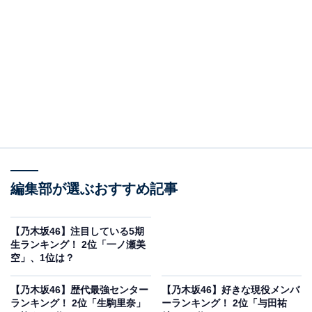
View this post on Instagram
A post shared by 与田祐希 (@yodayuuki_oimo)
編集部が選ぶおすすめ記事
【乃木坂46】注目している5期
2位に選ばれたのは、与田祐希さんでした。
生ランキング！ 2位「一ノ瀬美
空」、1位は？
与田さんは、2016年に3期生としてグループに加入。
【乃木坂46】歴代最強センター
【乃木坂46】好きな現役メンバ
2017年に発売された18枚目のシングル『逃げ水』で、同
ランキング！ 2位「生駒里奈」
ーランキング！ 2位「与田祐