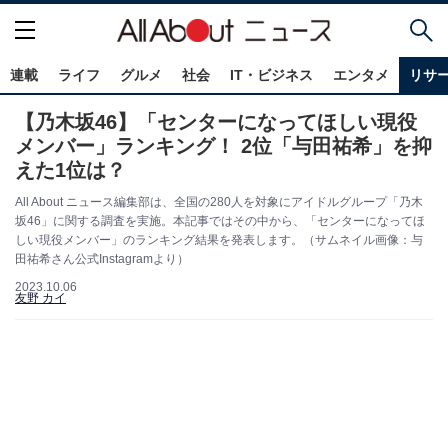
連載
ライフ
グルメ
社会
IT・ビジネス
エンタメ
リサ
【乃木坂46】「センターになってほしい現役
メンバー」ランキング！ 2位「与田祐希」を抑
えた1位は？
All About ニュース編集部は、全国の280人を対象にアイドルグループ「乃木
坂46」に関する調査を実施。本記事ではその中から、「センターになってほ
しい現役メンバー」のランキング結果を発表します。（サムネイル画像：与
田祐希さん公式Instagramより）
2023.10.06
友野 カイ