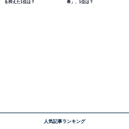
を抑えた1位は？
希」、1位は？
期の大園桃子さんと共にダブルセンターを務めました。
その後は写真集の発売や俳優デビューを果たすなど、次
世代エースとしてグループを牽引しています。
回答者からは、「期待の星（50代男性）」「皆を引き寄
せる魅力があるから（10代女性）」「ずっとセンターに
近いところにいたので、これからはセンターにいてほし
いです（20代女性）」「雑誌グラビアやテレビ出演から
乃木坂の顔になれそうではないかと感じたためです（30
代男性）」といった理由が寄せられました。