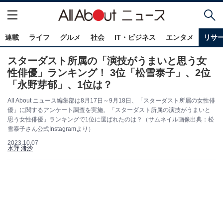
連載
ライフ
グルメ
社会
IT・ビジネス
エンタメ
リサ
スターダスト所属の「演技がうまいと思う女
性俳優」ランキング！ 3位「松雪泰子」、2位
「永野芽郁」、1位は？
All About ニュース編集部は8月17日～9月18日、「スターダスト所属の女性俳
優」に関するアンケート調査を実施。「スターダスト所属の演技がうまいと
思う女性俳優」ランキングで1位に選ばれたのは？（サムネイル画像出典：松
雪泰子さん公式Instagramより）
2023.10.07
水野 渚沙