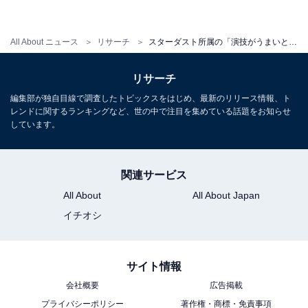
All About ニュース
リサーチ
スターダスト所属の「演技がうまいと思う女性俳優」ランキング！ 3位「松雪泰子」、2位「永野芽郁」、1位は？
リサーチ
編集部が独自目線で調査したトピックスをはじめ、最新のリリース情報、ト
レンドに関するランキングなど、世の中で注目を集めている話題をお知らせ
しています。
関連サービス
All About
All About Japan
イチオシ
サイト情報
会社概要
広告掲載
プライバシーポリシー
著作権・商標・免責事項