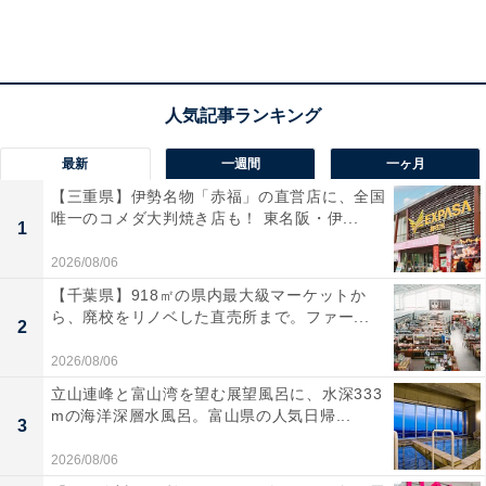
最新
一週間
一ヶ月
【三重県】伊勢名物「赤福」の直営店に、全国
唯一のコメダ大判焼き店も！ 東名阪・伊...
1
2026/08/06
【千葉県】918㎡の県内最大級マーケットか
ら、廃校をリノベした直売所まで。ファー...
2
2026/08/06
立山連峰と富山湾を望む展望風呂に、水深333
mの海洋深層水風呂。富山県の人気日帰...
3
2026/08/06