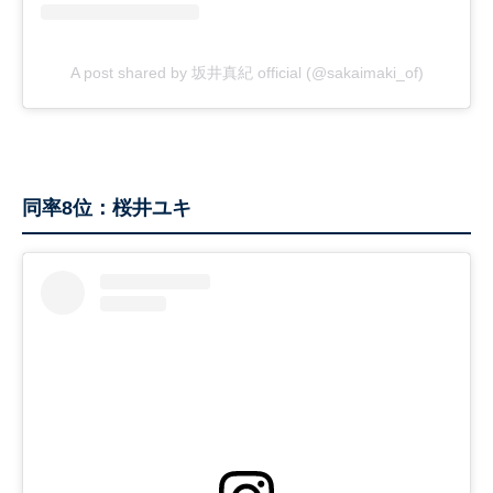
A post shared by 坂井真紀 official (@sakaimaki_of)
同率8位：桜井ユキ