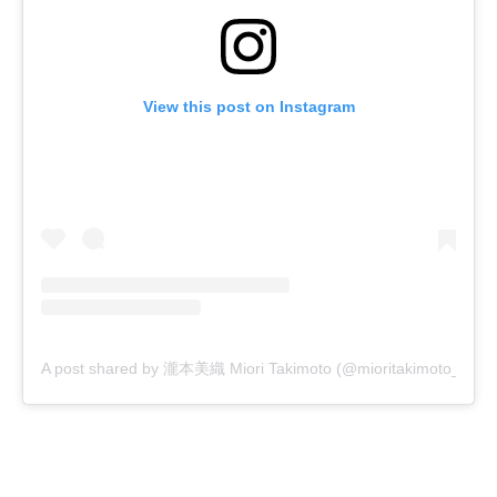
View this post on Instagram
A post shared by 瀧本美織 Miori Takimoto (@mioritakimoto_officia