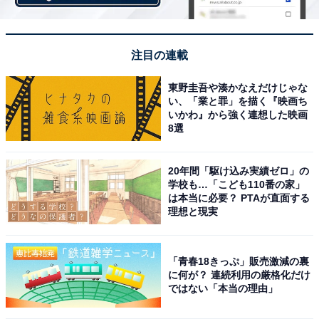
注目の連載
東野圭吾や湊かなえだけじゃな
い、「業と罪」を描く『映画ち
いかわ』から強く連想した映画
8選
20年間「駆け込み実績ゼロ」の
学校も…「こども110番の家」
は本当に必要？ PTAが直面する
理想と現実
「青春18きっぷ」販売激減の裏
に何が？ 連続利用の厳格化だけ
ではない「本当の理由」