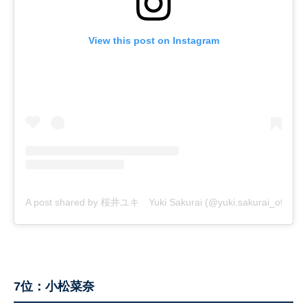
View this post on Instagram
A post shared by 桜井ユキ Yuki Sakurai (@yuki.sakurai_official)
7位：小松菜奈