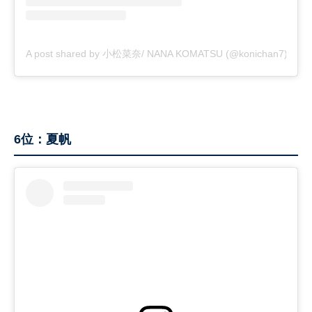
A post shared by 小松菜奈/ NANA KOMATSU (@konichan7)
6位：夏帆