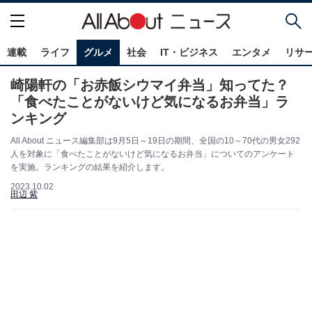
連載
ライフ
グルメ
社会
IT・ビジネス
エンタメ
リサ
崎陽軒の「お赤飯シウマイ弁当」知ってた？
「食べたことがないけど気になるお弁当」ラ
ンキング
All About ニュース編集部は9月5日～19日の期間、全国の10～70代の男女292
人を対象に「食べたことがないけど気になるお弁当」についてのアンケート
を実施。ランキングの結果を紹介します。
2023.10.02
田辺 紫