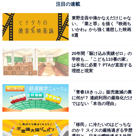
注目の連載
東野圭吾や湊かなえだけじゃな
い、「業と罪」を描く『映画ち
いかわ』から強く連想した映画
8選
20年間「駆け込み実績ゼロ」の
学校も…「こども110番の家」
は本当に必要？ PTAが直面する
理想と現実
「青春18きっぷ」販売激減の裏
に何が？ 連続利用の厳格化だけ
ではない「本当の理由」
「移民」に冷たいのはどっちな
のか？ スイスの厳格過ぎる学歴