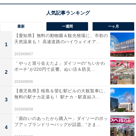
最新
一週間
一ヶ月
【愛知県】無料の動物園＆観光牧場に、市初の
天然温泉も！ 高速道路のハイウェイオア...
1
2026/08/07
「やっと巡り会えたよ」ダイソーの“ちいかわ
ポーチ”が220円で反響。ぬい活＆防災...
2
2026/08/06
【鹿児島県】桜島を望む駅ビルの大観覧車に、
無料の駅ナカ足湯も！ 駅ナカ・駅直結ス...
3
2026/08/08
「面白いのあったから購入〜」ダイソーのポッ
プアップランドリーバッグが話題。“さま...
4