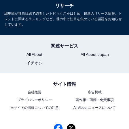
リサーチ
編集部が独自目線で調査したトピックスをはじめ、最新のリリース情報、ト
レンドに関するランキングなど、世の中で注目を集めている話題をお知らせ
しています。
関連サービス
All About
All About Japan
イチオシ
サイト情報
会社概要
広告掲載
プライバシーポリシー
著作権・商標・免責事項
こちらもおすすめ
当サイトの情報についての注意
All About ニュースについて
既婚者が選ぶ「お似合いだと思う」芸能人夫婦
ランキング！ 2位「中村倫也×水卜麻美」を抑え
た1位は？