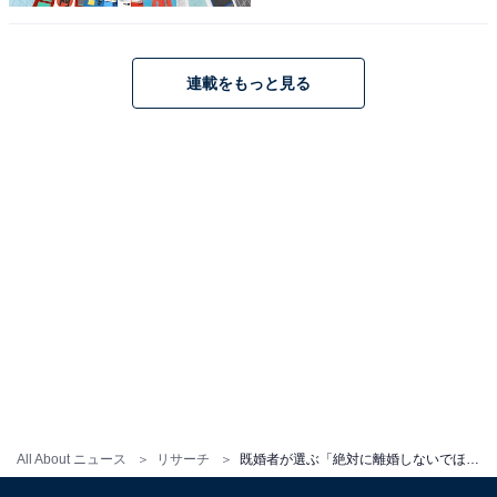
のとした夫婦でいてほしい」（20代女性）、「好感度の
高い二人なので、良い関係を続けてほしいと感じます」
（40代女性）、「二人ともホワ～んとしている印象があ
連載をもっと見る
り、何をしても中村倫也さんが見守っていてくれそう。
暖かい家庭を築いてくれそうだから」（50代女性）など
のコメントが寄せられました。
※回答コメントは原文ママです
＞次ページ：10位までの全ランキング結果を見る
この記事の筆者：くま なかこ プロフィール
編集プロダクション出身のフリーランスエディター。編
集・執筆・校閲・SNS運用担当として月間50本以上のコ
ンテンツ制作に携わっています。得意なジャンルはライ
All About ニュース
リサーチ
既婚者が選ぶ「絶対に離婚しないでほしい」芸能人夫婦ランキング！ 「星野源×新垣結衣」を抑えたTOP2は？
フスタイル・金融・育児・エンタメ関連。