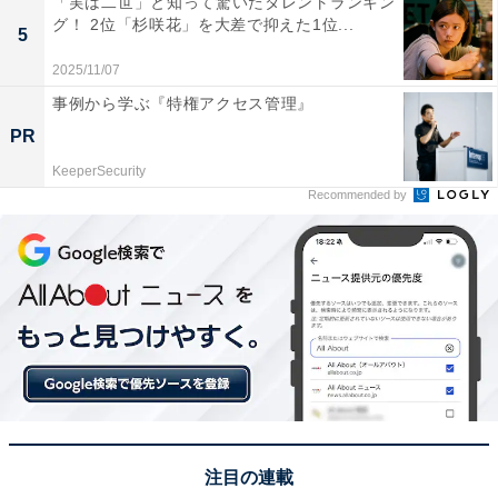
「実は二世」と知って驚いたタレントランキン
回答者からは「北川景子を射止めたからには、添い遂げ
グ！ 2位「杉咲花」を大差で抑えた1位...
5
てほしい」（30代女性）、「とても仲睦まじい夫婦なの
2025/11/07
でそのままでいてほしいです」（30代女性）、「テレビ
事例から学ぶ『特権アクセス管理』
でのろけたり、ずっとラブラブ感がすごいので、死ぬま
PR
で一緒にいてほしいです」（40代女性）などのコメント
が寄せられました。
KeeperSecurity
Recommended by
注目の連載