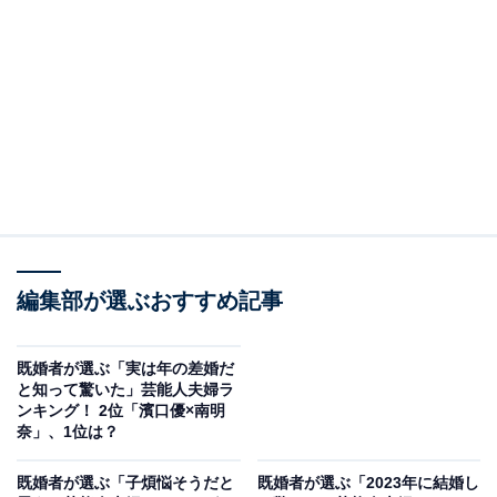
＞10位までの全ランキング結果
3位：星野源×新垣結衣
3位には、歌手や俳優としてマルチに活躍する星野源さ
んと、俳優の新垣結衣さん夫婦がランクイン。2人は
2016年放送のドラマ『逃げるは恥だが役に立つ』（TBS
系）で共演、2021年に結婚を発表し、日本中が驚きと祝
福の声に包まれました。
編集部が選ぶおすすめ記事
星野さんは出演するテレビやラジオ番組で、たびたび妻
既婚者が選ぶ「実は年の差婚だ
である新垣さんとのエピソードを披露。結婚生活を楽し
と知って驚いた」芸能人夫婦ラ
ンキング！ 2位「濱口優×南明
む様子は視聴者やリスナーの間でも話題を呼んでいま
奈」、1位は？
す。
既婚者が選ぶ「子煩悩そうだと
既婚者が選ぶ「2023年に結婚し