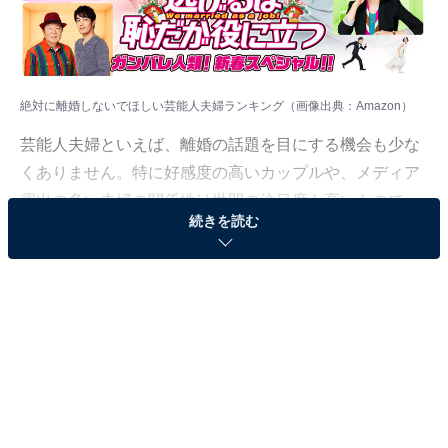
絶対に離婚しないでほしい芸能人夫婦ランキング（画像出典：
Amazon
）
芸能人夫婦といえば、離婚の話題を目にする機会も少な
くありません。特に好感度の高いカップルや、メディア
露出の多い夫婦の関係性は世間の注目度も高いもので
続きを読む
す。
All About ニュース編集部は8月24日～9月7日、全国20～
60代の364人の既婚者を対象に「芸能人夫婦」に関する
アンケート調査を実施しました。今回はその中から、
「絶対に離婚しないでほしい芸能人夫婦」ランキングを
紹介します！