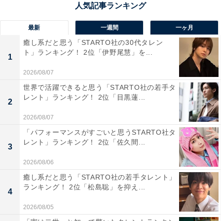
最新
一週間
一ヶ月
癒し系だと思う「STARTO社の30代タレン
ト」ランキング！ 2位「伊野尾慧」を...
1
同率1位：DAIGO×北川景子
2026/08/07
世界で活躍できると思う「STARTO社の若手タ
同率1位、1組目はミュージシャンでタレントのDAIGOさ
レント」ランキング！ 2位「目黒蓮...
2
んと、俳優の北川景子さん夫婦です。2016年1月に結婚
を発表、2020年には第1子となる長女が誕生しました。
2026/08/07
「パフォーマンスがすごいと思うSTARTO社タ
レント」ランキング！ 2位「佐久間...
2人そろっての結婚会見では、『24時間テレビ』（日本
3
テレビ系）のチャリティーマラソンランナーを務めた
2026/08/06
DAIGOさんが、100キロ完走後にプロポーズしたことを
癒し系だと思う「STARTO社の若手タレント」
報告。指輪を渡して「KSK（結婚してください）」と伝
ランキング！ 2位「松島聡」を抑え...
4
えたそうです。
2026/08/05