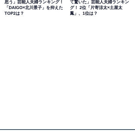
思う」芸能人夫婦ランキング！
て驚いた」芸能人夫婦ランキン
回答者からは「逃げるは恥だが役にたつというドラマが
「DAIGO×北川景子」を抑えた
グ！ 2位「片寄涼太×土屋太
大好きで、夫婦で推しのため」（20代女性）、「世間を
TOP2は？
鳳」、1位は？
揺るがすビックカップルだったから、ドラマの為にも別
れないで欲しい」（30代女性）、「ドラマで共演してい
た時からお二人のファンなので、ずっと幸せであってほ
しいです」（40代女性）など、ドラマのイメージもあり
幸せを願う声が多く集まっています。