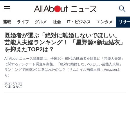
連載
ライフ
グルメ
社会
IT・ビジネス
エンタメ
リサ
既婚者が選ぶ「絶対に離婚しないでほしい」
芸能人夫婦ランキング！ 「星野源×新垣結衣」
を抑えたTOP2は？
All About ニュース編集部は、全国20～60代の既婚者を対象に「芸能人夫婦」
に関するアンケート調査を実施。「絶対に離婚しないでほしい芸能人夫婦」
ランキングで同率1位に選ばれたのは？（サムネイル画像出典：Amazonよ
り）
2023.09.23
くま なかこ