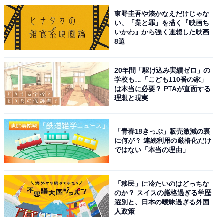
東野圭吾や湊かなえだけじゃな
い、「業と罪」を描く『映画ち
いかわ』から強く連想した映画
8選
同率1位：中村倫也×水卜麻美
20年間「駆け込み実績ゼロ」の
同率1位、2組目は俳優の中村倫也さんと、日本テレビア
学校も…「こども110番の家」
ナウンサーの水卜麻美さん夫婦です。2023年3月25日に
は本当に必要？ PTAが直面する
理想と現実
結婚を電撃発表し、これまでうわさがなかった2人なだ
けに大きな反響を呼びました。
「青春18きっぷ」販売激減の裏
に何が？ 連続利用の厳格化だけ
連名で発表した結婚のコメントに添えられた中村さん直
ではない「本当の理由」
筆の似顔絵も話題に。おにぎりを食べる水卜さんと優し
いまなざしでその様子を見つめる中村さんのイラストに
癒されるファンも続出しました。
「移民」に冷たいのはどっちな
のか？ スイスの厳格過ぎる学歴
選別と、日本の曖昧過ぎる外国
回答者からは「どちらも好きなので、いつまでもほのぼ
人政策