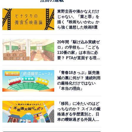
東野圭吾や湊かなえだけ
じゃない、「業と罪」を
描く『映画ちいかわ』か
ら強く連想した映画8選
20年間「駆け込み実績ゼ
ロ」の学校も…「こども
110番の家」は本当に必
要？ PTAが直面する理想
と現実
「青春18きっぷ」販売激
減の裏に何が？ 連続利用
の厳格化だけではない
「本当の理由」
「移民」に冷たいのはど
っちなのか？ スイスの厳
格過ぎる学歴選別と、日
本の曖昧過ぎる外国人政
策