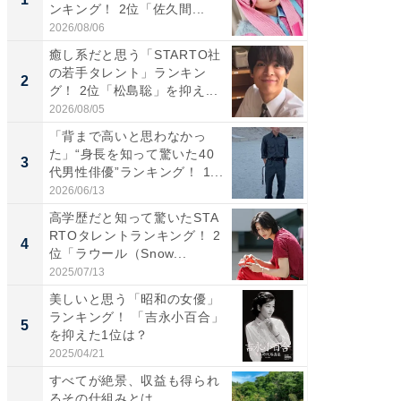
ンキング！ 2位「佐久間...
「井ノ原
2026/08/06
2026/08/0
癒し系だと思う「STARTO社
癒し系だ
の若手タレント」ランキン
の若手
2
2
グ！ 2位「松島聡」を抑え...
グ！ 2
2026/08/05
2026/08/0
「背まで高いと思わなかっ
ギャップ
た」“身長を知って驚いた40
RTO社
3
3
代男性俳優”ランキング！ 1...
キング！
2026/06/13
2026/08/0
高学歴だと知って驚いたSTA
「世界で
RTOタレントランキング！ 2
ARTO
4
4
位「ラウール（Snow...
グ！ 2
2025/07/13
2026/08/0
美しいと思う「昭和の女優」
身長を知
ランキング！ 「吉永小百合」
性俳優」
5
5
を抑えた1位は？
「鈴木
倒...
2025/04/21
2026/08/0
すべてが絶景、収益も得られ
すべて
るその仕組みとは
るその