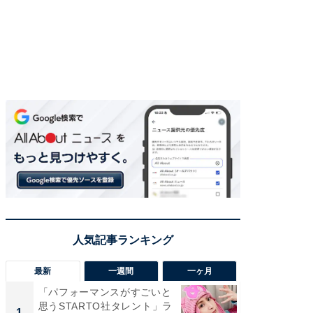
最新
一週間
一ヶ月
「パフォーマンスがすごいと
「癒し系
思うSTARTO社タレント」ラ
タレント
1
1