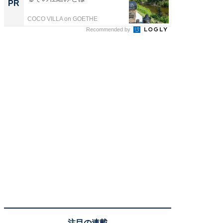
PR
PR
COCO VILLA on GOETHE
COCO VIL
Recommended by
注目の連載