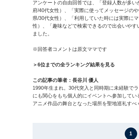
アンケートの自由回答では、「登録人数が多い
府/40代女性）、「実際に使ってメッセージの
県/30代女性）、「利用していた時には実際にマ
性）、「趣味などで検索できるので出会いやすい
ました。
※回答者コメントは原文ママです
＞6位までの全ランキング結果を見る
この記事の筆者：長谷川 優人
1990年生まれ。30代突入と同時期に未経験
にも関心をもち個人的にイベントへ参加している
アニメ作品の舞台となった場所を聖地巡礼すべ
1