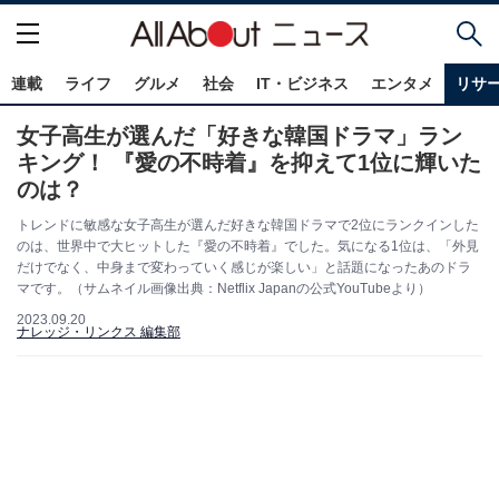
連載
ライフ
グルメ
社会
IT・ビジネス
エンタメ
リサ
女子高生が選んだ「好きな韓国ドラマ」ラン
キング！ 『愛の不時着』を抑えて1位に輝いた
のは？
トレンドに敏感な女子高生が選んだ好きな韓国ドラマで2位にランクインした
のは、世界中で大ヒットした『愛の不時着』でした。気になる1位は、「外見
だけでなく、中身まで変わっていく感じが楽しい」と話題になったあのドラ
マです。（サムネイル画像出典：Netflix Japanの公式YouTubeより）
2023.09.20
ナレッジ・リンクス 編集部