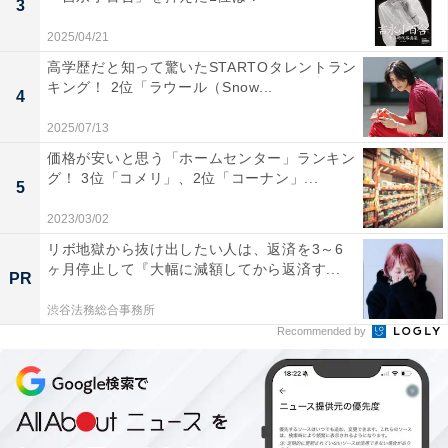
3
2025/04/21
韓国では「tvN」が2020年12月から2021年2月にかけて
高学歴だと知って驚いたSTARTOタレントラン
キング！ 2位「ラウール（Snow...
放送。日本では2022年にBS日テレで放送されたほか、
4
U-NEXTなどで動画配信されています。
2025/07/13
価格が安いと思う「ホームセンター」ランキン
グ！ 3位「コメリ」、2位「コーナン」...
5
回答者からは、「私たちの生活と当てはまる所がある」
「外見だけじゃなくて中身まで変わっていく感じが見て
2023/03/02
て楽しい」「お母さんにおすすめされて見始めた」「家
リボ地獄から抜け出したい人は、返済を3～6
ヶ月停止して『大幅に減額してから返済す...
族全員がハマっている」などのコメントが寄せられまし
PR
た。
渋谷法務総合事務所
Recommended by
＞次のページ：5位までの全ランキング結果を見る
※回答者のコメントは原文ママです