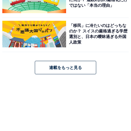
ではない「本当の理由」
こちらもおすすめ
「移民」に冷たいのはどっちな
のか？ スイスの厳格過ぎる学歴
Netflix独占配信「韓国ドラマ」出演の好きな女
選別と、日本の曖昧過ぎる外国
性俳優ランキング！ 2位「パク・シネ」を抑え
人政策
た1位は？
連載をもっと見る
1
2