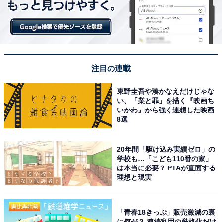
この記事の筆者：サイトウイサム（ナレッジ・リンクス
編集部）
トレンドに敏感なWebライターを自称するフリーラン
ス。ネットサーフィンが趣味で、芸能ネタが大好き。
注目の連載
「話題のスイーツは必ず食す！」がモットー。
東野圭吾や湊かなえだけじゃな
い、「業と罪」を描く『映画ち
いかわ』から強く連想した映画
8選
20年間「駆け込み実績ゼロ」の
学校も…「こども110番の家」
は本当に必要？ PTAが直面する
理想と現実
「青春18きっぷ」販売激減の裏
に何が？ 連続利用の厳格化だけ