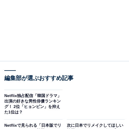
『愛の不時着』でした。
『愛の不時着』は、パラグライダーの最中に北朝鮮に不
時着した韓国の有名財閥の令嬢、ユン・セリと、不時着
したセリを発見した北朝鮮の将校、リ・ジョンヒョクが
恋に落ちるというラブストーリー。ユン・セリ役はソ
ン・イェジンさん、リ・ジョンヒョク役はヒョンビンさ
んという、韓国の2大スターが主役を演じたことでも話
題になりました。
編集部が選ぶおすすめ記事
Netflix独占配信「韓国ドラマ」
韓国では「tvN」が2019年12月から2020年2月にかけて
出演の好きな男性俳優ランキン
放送し、日本ではNetflixが2020年2月から配信をスター
グ！ 2位「ヒョンビン」を抑え
た1位は？
トさせています。Netflixの配信は世界190カ国におよび、
日本や韓国だけでなく、世界中で大ヒットしました。
Netflixで見られる「日本版でリ
次に日本でリメイクしてほしい