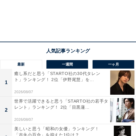
最新
一週間
一ヶ月
1位にランクインしたのは『女神降臨』でした。
癒し系だと思う「STARTO社の30代タレン
ト」ランキング！ 2位「伊野尾慧」を...
1
『女神降臨』は、外見にコンプレックスを抱く女子高生
2026/08/07
のイム・ジュギョンが、いじめられたくないという一心
世界で活躍できると思う「STARTO社の若手タ
レント」ランキング！ 2位「目黒蓮...
から動画サイトでメイク術を習得し、女神に変身すると
2
いうラブコメディー。女神として人気者になったジュギ
2026/08/07
ョンをイケメン男子が奪い合う三角関係と、ストーリー
美しいと思う「昭和の女優」ランキング！
が進むにつれて垢抜けていく様子が話題になりました。
「吉永小百合」を抑えた1位は？