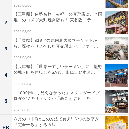
2026/08/06
【三重県】伊勢名物「赤福」の直営店に、全国
唯一のコメダ大判焼き店も！ 東名阪・伊...
2
2026/08/06
【千葉県】918㎡の県内最大級マーケットか
ら、廃校をリノベした直売所まで。ファー...
3
2026/08/06
【兵庫県】「世界一忙しいラーメン」に、龍野
の城下町を再現したSAも。山陽自動車道...
4
2026/08/04
「1000円には見えなかった」スタンダードプ
ロダクツのリュックが「高見えする」の...
5
2026/08/03
８月のロト6はこの方法で買え!!６つの数字が
『完全一致』する方法
PR