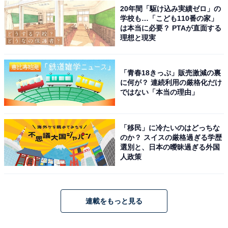
20年間「駆け込み実績ゼロ」の
学校も…「こども110番の家」
は本当に必要？ PTAが直面する
理想と現実
「青春18きっぷ」販売激減の裏
に何が？ 連続利用の厳格化だけ
ではない「本当の理由」
「移民」に冷たいのはどっちな
のか？ スイスの厳格過ぎる学歴
選別と、日本の曖昧過ぎる外国
人政策
連載をもっと見る