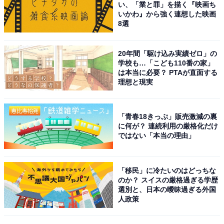
い、「業と罪」を描く『映画ち
1位は「EXILE HIRO」さんでした。1990年にZOOのメ
いかわ』から強く連想した映画
ンバーとしてデビュー。その後は、EXILEを生み出し
8選
『Your eyes only ～曖昧なぼくの輪郭～』でメジャーデ
ビュー。リーダーとしてグループを引っ張り続けます。
20年間「駆け込み実績ゼロ」の
学校も…「こども110番の家」
は本当に必要？ PTAが直面する
ZOO時代から日本のダンスシーンを代表する存在で、
理想と現実
EXILEを歌だけでなく、迫力あるパフォーマンスを見せ
るグループに成長させます。2013年にはパフォーマーを
「青春18きっぷ」販売激減の裏
勇退しましたが、現在でもEXILEを象徴する存在で高い
に何が？ 連続利用の厳格化だけ
人気を誇り続けています。
ではない「本当の理由」
回答者からは、「鍛えられた体とダイナミックなダンス
「移民」に冷たいのはどっちな
が印象的だから」（滋賀県・30代女性）、「HIROさん
のか？ スイスの厳格過ぎる学歴
選別と、日本の曖昧過ぎる外国
のダンスは不思議と目で追ってしまうから」（三重県・
人政策
20代女性）、「素人がみてもわかるほど、ダンスの切れ
が違う」（北海道・30代女性）といった意見が上がりま