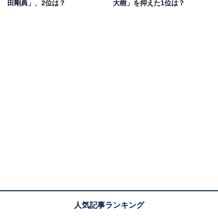
田剛典」、2位は？
大樹」を抑えた1位は？
ダンサー能力が高く、DREAMS COME TRUEの武道館
ライヴ『THE MONSTER』のサポートメンバーや、ダン
スを中心とした舞台のプロデュースを担当します。
また、「DANCEのRoots」を追求する活動を行い、世界
中をダンスでつなぐプロジェクト「DANCE EARTH」を
開始。書籍やDVDの発売などを通じてダンスの魅力を発
信してきました。
テレビでもダンサーとして有名で、『Eダンスアカデミ
ー』（NHK Eテレ）などで子ども向けのダンスレッスン
を放送。現在は、「オドル野菜プロジェクト」など食育
プロジェクトを行い、社会貢献活動も積極的に行ってい
ます。
回答者からは、「子どもとウサのダンステレビを見てい