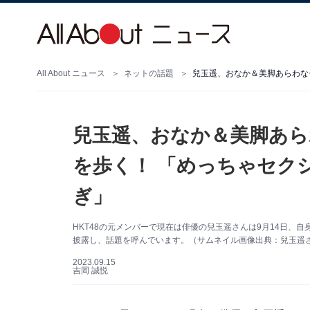
All About ニュース
ネットの話題
兒玉遥、おなか＆美脚あら
を歩く！ 「めっちゃセク
ぎ」
HKT48の元メンバーで現在は俳優の兒玉遥さんは9月14日、自身
披露し、話題を呼んでいます。（サムネイル画像出典：兒玉遥さん公
2023.09.15
吉岡 誠悦