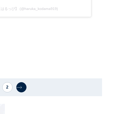
遥 【はるっぴ】 (@haruka_kodama919)
2