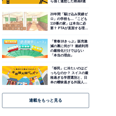
ら強く連想した映画8選
20年間「駆け込み実績ゼ
ロ」の学校も…「こども
110番の家」は本当に必
要？ PTAが直面する理想
と現実
「青春18きっぷ」販売激
減の裏に何が？ 連続利用
の厳格化だけではない
「本当の理由」
「移民」に冷たいのはど
っちなのか？ スイスの厳
格過ぎる学歴選別と、日
本の曖昧過ぎる外国人政
策
連載をもっと見る