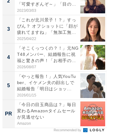
2
2
「可愛すぎんぞ～」「目の表
らのプレ
情...
愛...
2023/03/03
2026/08/0
「これが北川景子！？」すっ
「脚が
ぴん？ オフショットに「顔が
横川尚
3
3
疲れてますね」「無加工無
ムキな姿
表...
刃...
2025/04/22
2026/08/0
「そこくっつくの？！」元NG
「え、
T48メンバー、結婚報告に祝
芸人、2
4
4
福と驚きの声！「お相手の...
エットに
2026/08/07
2026/08/0
「やっと報告！」人気YouTu
「脳がバ
ber、イケメン夫の顔出しで
装姿が話
5
5
結婚報告「明日はショッ...
のお父さ
2026/01/15
2026/08/0
「今日の目玉商品は？」毎日
Amaz
変わるAmazonタイムセール
0%OF
PR
PR
が見逃せない
Amazon
Amazon
Recommended by