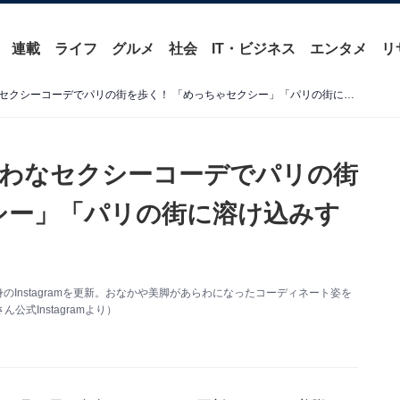
連載
ライフ
グルメ
社会
IT・ビジネス
エンタメ
リ
兒玉遥、おなか＆美脚あらわなセクシーコーデでパリの街を歩く！ 「めっちゃセクシー」「パリの街に溶け込みすぎ」
わなセクシーコーデでパリの街
シー」「パリの街に溶け込みす
のInstagramを更新。おなかや美脚があらわになったコーディネート姿を
式Instagramより）