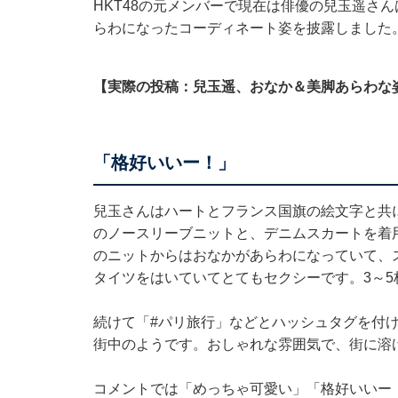
HKT48の元メンバーで現在は俳優の兒玉遥さんは9
らわになったコーディネート姿を披露しました
【実際の投稿：兒玉遥、おなか＆美脚あらわな
「格好いいー！」
兒玉さんはハートとフランス国旗の絵文字と共
のノースリーブニットと、デニムスカートを着
のニットからはおなかがあらわになっていて、
タイツをはいていてとてもセクシーです。3～
続けて「#パリ旅行」などとハッシュタグを付
街中のようです。おしゃれな雰囲気で、街に溶
コメントでは「めっちゃ可愛い」「格好いいー