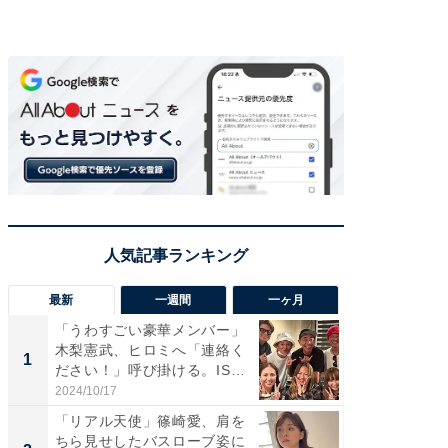
最新
一週間
一ヶ月
「うわすごい豪華メンバー」
「さす
木梨憲武、ヒロミへ「連絡く
は」高
1
1
ださい！」呼び掛ける。IS
災地を
S...
「カ...
2024/10/17
2026/08/0
「リアル天使」篠崎愛、肩を
「女の
ちら見せしたバスローブ姿に
介、バ