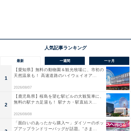
最新
一週間
一ヶ月
【愛知県】無料の動物園＆観光牧場に、市初の
天然温泉も！ 高速道路のハイウェイオア...
1
2026/08/07
【鹿児島県】桜島を望む駅ビルの大観覧車に、
無料の駅ナカ足湯も！ 駅ナカ・駅直結ス...
2
2026/08/08
「面白いのあったから購入〜」ダイソーのポッ
プアップランドリーバッグが話題。“さま...