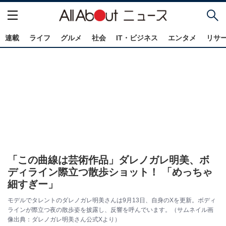
連載
ライフ
グルメ
社会
IT・ビジネス
エンタメ
リサ
「この曲線は芸術作品」ダレノガレ明美、ボ
ディライン際立つ散歩ショット！ 「めっちゃ
細すぎー」
モデルでタレントのダレノガレ明美さんは9月13日、自身のXを更新。ボディ
ラインが際立つ夜の散歩姿を披露し、反響を呼んでいます。（サムネイル画
像出典：ダレノガレ明美さん公式Xより）