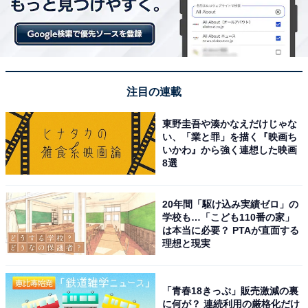
注目の連載
東野圭吾や湊かなえだけじゃな
い、「業と罪」を描く『映画ち
いかわ』から強く連想した映画
8選
20年間「駆け込み実績ゼロ」の
学校も…「こども110番の家」
は本当に必要？ PTAが直面する
理想と現実
「青春18きっぷ」販売激減の裏
に何が？ 連続利用の厳格化だけ