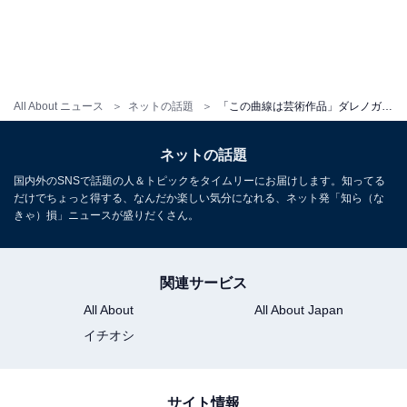
All About ニュース
ネットの話題
「この曲線は芸術作品」ダレノガレ明美、ボディライン際立つ散歩ショット！ 「めっちゃ細すぎー」
ネットの話題
国内外のSNSで話題の人＆トピックをタイムリーにお届けします。知ってる
だけでちょっと得する、なんだか楽しい気分になれる、ネット発「知ら（な
きゃ）損」ニュースが盛りだくさん。
関連サービス
All About
All About Japan
イチオシ
サイト情報