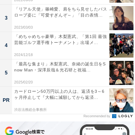
2022/09/09
「リアル天使」篠崎愛、肩をちら見せしたバス
ローブ姿に「可愛すぎんぞ～」「目の表情...
3
2023/03/03
「めちゃめちゃ豪華」木梨憲武、「第1回 最強
芸能ゴルフ選手権トーナメント」出場メ...
4
2024/12/18
「最高な集まり」木梨憲武、奈緒の誕生日をS
now Man・深澤辰哉＆光石研と祝福...
5
2025/02/20
カードローン50万円以上の人は、返済を3～6
ヶ月停止して『大幅に減額してから返済...
PR
渋谷法務総合事務所
Recommended by