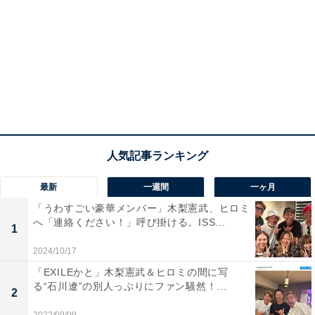
最新
一週間
一ヶ月
「うわすごい豪華メンバー」木梨憲武、ヒロミ
へ「連絡ください！」呼び掛ける。ISS...
1
2024/10/17
「EXILEかと」木梨憲武＆ヒロミの間に写
る“石川遼”の別人っぷりにファン騒然！...
2