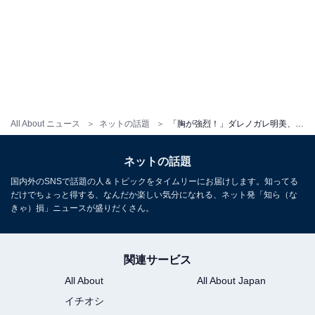
All About ニュース
ネットの話題
「胸が強烈！」ダレノガレ明美、ぴっちりファッションでボディラインあらわに！ 「メリハリ素晴らしい」
ネットの話題
国内外のSNSで話題の人＆トピックをタイムリーにお届けします。知ってる
だけでちょっと得する、なんだか楽しい気分になれる、ネット発「知ら（な
きゃ）損」ニュースが盛りだくさん。
関連サービス
All About
All About Japan
イチオシ