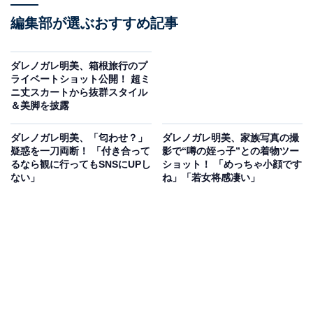
編集部が選ぶおすすめ記事
ダレノガレ明美、箱根旅行のプ
ライベートショット公開！ 超ミ
ニ丈スカートから抜群スタイル
＆美脚を披露
ダレノガレ明美、「匂わせ？」
ダレノガレ明美、家族写真の撮
疑惑を一刀両断！ 「付き合って
影で“噂の姪っ子”との着物ツー
るなら観に行ってもSNSにUPし
ショット！ 「めっちゃ小顔です
ない」
ね」「若女将感凄い」