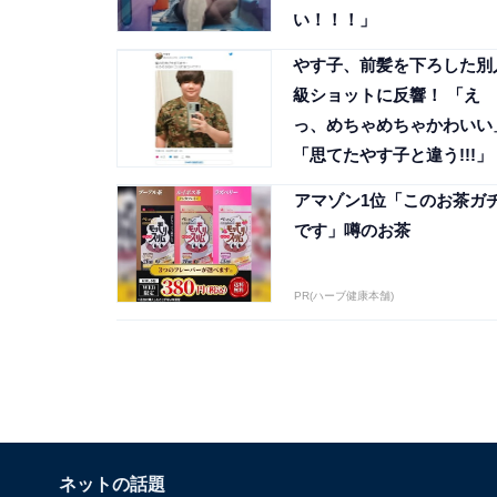
い！！！」
やす子、前髪を下ろした別
級ショットに反響！ 「え
っ、めちゃめちゃかわいい
「思てたやす子と違う!!!」
アマゾン1位「このお茶ガ
です」噂のお茶
PR(ハーブ健康本舗)
ネットの話題