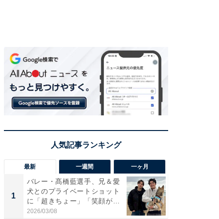
最新
一週間
一ヶ月
バレー・髙橋藍選手、兄＆愛
「さす
犬とのプライベートショット
は」高
1
1
に「超きちょー」「笑顔が見
災地を
れ...
「カ...
2026/03/08
2026/08/0