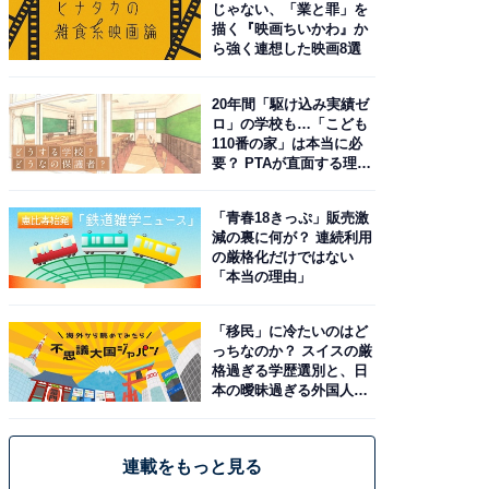
じゃない、「業と罪」を
描く『映画ちいかわ』か
ら強く連想した映画8選
20年間「駆け込み実績ゼ
ロ」の学校も…「こども
110番の家」は本当に必
要？ PTAが直面する理想
と現実
「青春18きっぷ」販売激
減の裏に何が？ 連続利用
の厳格化だけではない
「本当の理由」
「移民」に冷たいのはど
っちなのか？ スイスの厳
格過ぎる学歴選別と、日
本の曖昧過ぎる外国人政
策
連載をもっと見る