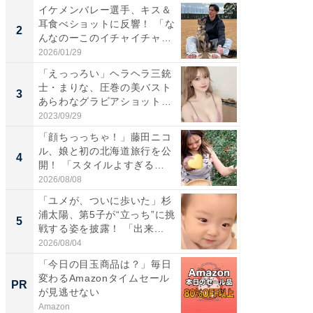
イケメンバレー選手、キス＆
「え、
耳食べショットに反響！ 「な
芸人、2
2
2
んなのーこのイチャイチャ
エットに
感...
2026/01/29
2026/08/0
「えっっろい」ヘラヘラ三銃
「脚が
士・まりな、圧巻の美バスト
横川尚
3
3
あらわなグラビアショット公
ムキな姿
開...
刃...
2023/09/29
2026/08/0
「顔ちっっちゃ！」藤田ニコ
「脳がバ
ル、娘と初の北海道旅行を公
装姿が話
4
4
開！ 「スタイルよすぎる
のお父さ
よ〜...
2026/08/08
2026/08/0
「ユメが、ついに歩いた」杉
「急に
浦太陽、第5子が“立っち”に挑
る」広
5
5
戦する姿を披露！ 「出来...
ョット
た」の..
2026/08/04
2026/08/0
「今日の目玉商品は？」毎日
【大人
変わるAmazonタイムセール
で快適
PR
PR
が見逃せない
Amazon
アイリス