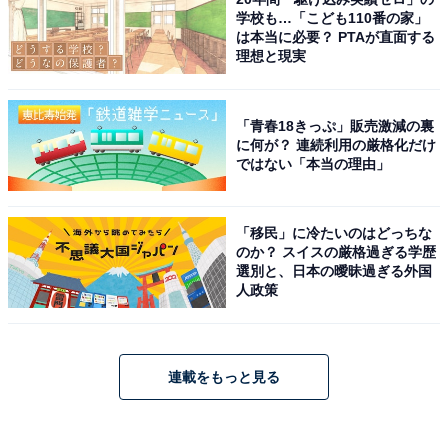
学校も…「こども110番の家」
は本当に必要？ PTAが直面する
理想と現実
「青春18きっぷ」販売激減の裏
に何が？ 連続利用の厳格化だけ
ではない「本当の理由」
「移民」に冷たいのはどっちな
のか？ スイスの厳格過ぎる学歴
選別と、日本の曖昧過ぎる外国
人政策
連載をもっと見る