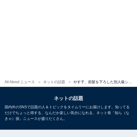
All About ニュース
ネットの話題
やす子、前髪を下ろした別人級ショットに反響！ 「えっ、めちゃめちゃかわいい」「思てたやす子と違う!!!」
ネットの話題
国内外のSNSで話題の人＆トピックをタイムリーにお届けします。知ってる
だけでちょっと得する、なんだか楽しい気分になれる、ネット発「知ら（な
きゃ）損」ニュースが盛りだくさん。