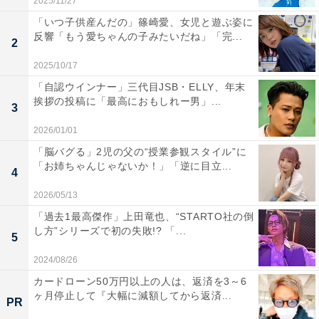
2025/11/27
「いつ子供産んだの」篠崎愛、女児と遊ぶ姿に
反響「もう愛ちゃんの子みたいだね」「完...
2
2025/10/17
「自認ウインナー」三代目JSB・ELLY、年末
挨拶の投稿に「最高におもしれー男」...
3
2026/01/01
「脳バグる」2児の父の“授業参観スタイル”に
「お姉ちゃんじゃないか！」「逆に目立...
4
2026/05/13
「過去1最高傑作」上田竜也、“STARTO社の倒
し方”シリーズで初の失敗!? 「...
5
2024/08/26
カードローン50万円以上の人は、返済を3～6
ヶ月停止して『大幅に減額してから返済...
PR