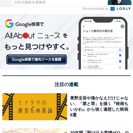
渋谷法務総合事務所
Recommended by
注目の連載
東野圭吾や湊かなえだけじゃな
い、「業と罪」を描く『映画ち
いかわ』から強く連想した映画
8選
20年間「駆け込み実績ゼロ」の