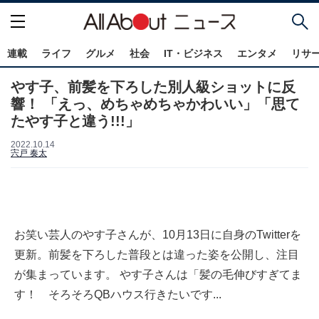
連載
ライフ
グルメ
社会
IT・ビジネス
エンタメ
リサ
やす子、前髪を下ろした別人級ショットに反
響！ 「えっ、めちゃめちゃかわいい」「思て
たやす子と違う!!!」
2022.10.14
宍戸 奏太
お笑い芸人のやす子さんが、10月13日に自身のTwitterを
更新。前髪を下ろした普段とは違った姿を公開し、注目
が集まっています。 やす子さんは「髪の毛伸びすぎてま
す！ そろそろQBハウス行きたいです...