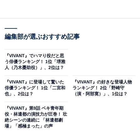
編集部が選ぶおすすめ記事
『VIVANT』でハマり役だと思
う俳優ランキング！ 1位「堺雅
人（乃木憂助役）」、2位は？
『VIVANT』に登場して驚いた
『VIVANT』の好きな登場人物
俳優ランキング！ 1位「二宮和
ランキング！ 2位「野崎守
也」、2位は？
（演・阿部寛）」、1位は？
『VIVANT』第9話 ベキ青年期
役・林遣都の演技力が圧巻！ 壮
絶シーンの連続に 「林遣都劇
場」「感極まった」の声