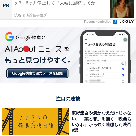
を3～6ヶ月停止して『大幅に減額してか...
PR
渋谷法務総合事務所
Recommended by
注目の連載
東野圭吾や湊かなえだけじゃな
い、「業と罪」を描く『映画ち
いかわ』から強く連想した映画
8選