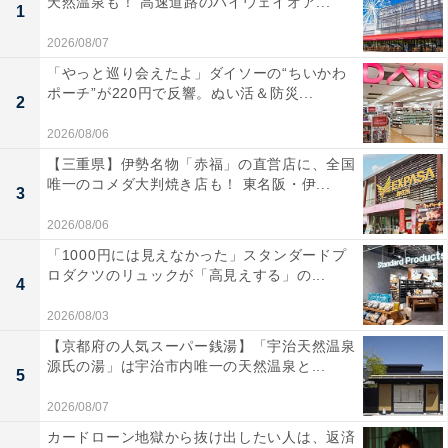
天然温泉も！ 高速道路のハイウェイオア...
1
2026/08/07
「やっと巡り会えたよ」ダイソーの“ちいかわ
ポーチ”が220円で反響。ぬい活＆防災...
2
2026/08/06
【三重県】伊勢名物「赤福」の直営店に、全国
唯一のコメダ大判焼き店も！ 東名阪・伊...
3
2026/08/06
「1000円には見えなかった」スタンダードプ
ロダクツのリュックが「高見えする」の...
4
2026/08/03
【京都府の人気スーパー銭湯】「宇治天然温泉
源氏の湯」は宇治市内唯一の天然温泉と...
5
2026/08/07
カードローン地獄から抜け出したい人は、返済