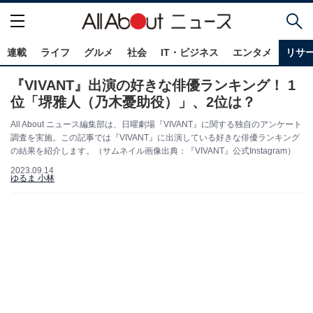
連載
ライフ
グルメ
社会
IT・ビジネス
エンタメ
リサ
『VIVANT』出演の好きな俳優ランキング！ 1
位「堺雅人（乃木憂助役）」、2位は？
All About ニュース編集部は、日曜劇場『VIVANT』に関する独自のアンケート
調査を実施。この記事では『VIVANT』に出演している好きな俳優ランキング
の結果を紹介します。（サムネイル画像出典：『VIVANT』公式Instagram）
2023.09.14
ゆるま 小林