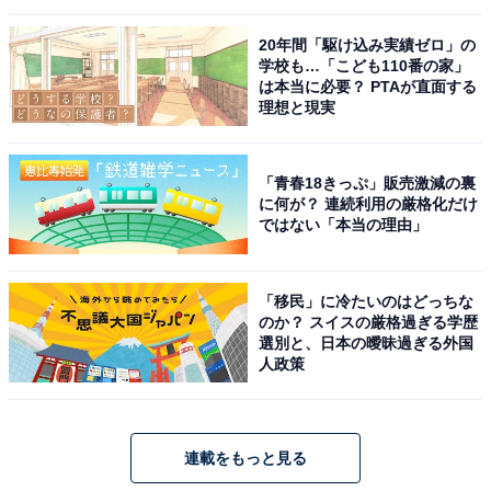
20年間「駆け込み実績ゼロ」の
学校も…「こども110番の家」
は本当に必要？ PTAが直面する
理想と現実
「青春18きっぷ」販売激減の裏
に何が？ 連続利用の厳格化だけ
ではない「本当の理由」
「移民」に冷たいのはどっちな
のか？ スイスの厳格過ぎる学歴
選別と、日本の曖昧過ぎる外国
人政策
連載をもっと見る