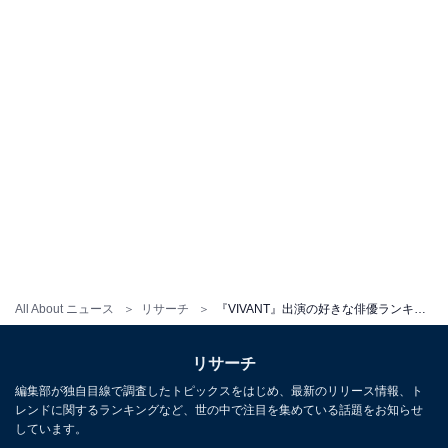
All About ニュース
リサーチ
『VIVANT』出演の好きな俳優ランキング！ 1位「堺雅人（乃木憂助役）」、2位は？
リサーチ
編集部が独自目線で調査したトピックスをはじめ、最新のリリース情報、ト
レンドに関するランキングなど、世の中で注目を集めている話題をお知らせ
しています。