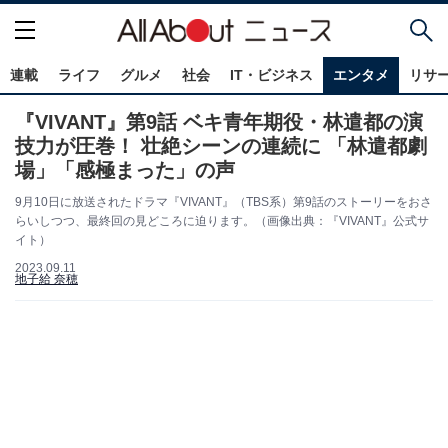
連載
ライフ
グルメ
社会
IT・ビジネス
エンタメ
リサ
『VIVANT』第9話 ベキ青年期役・林遣都の演
技力が圧巻！ 壮絶シーンの連続に 「林遣都劇
場」「感極まった」の声
9月10日に放送されたドラマ『VIVANT』（TBS系）第9話のストーリーをおさ
らいしつつ、最終回の見どころに迫ります。（画像出典：『VIVANT』公式サ
イト）
2023.09.11
地子給 奈穂