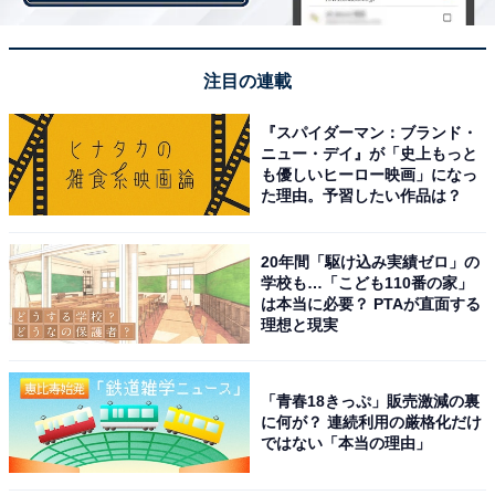
注目の連載
画像出典：TBS系『VIVANT』
公式サイト
『スパイダーマン：ブランド・
ニュー・デイ』が「史上もっと
も優しいヒーロー映画」になっ
た理由。予習したい作品は？
20年間「駆け込み実績ゼロ」の
学校も…「こども110番の家」
は本当に必要？ PTAが直面する
理想と現実
「青春18きっぷ」販売激減の裏
に何が？ 連続利用の厳格化だけ
ではない「本当の理由」