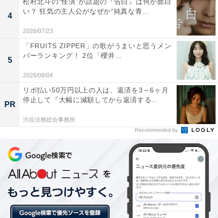
松村北斗の“怪演”が話題の『告白』は何が面白
へ疑いの目を向けます。さらに、乃木に狙撃され死んだ
い？ 狂気の主人公がなぜか“純真な青...
4
はずの別班員が全員生きて日本で療養していることも判
2026/07/23
明。乃木は黒須（松坂桃李）とともに縛り上げられ、ベ
「FRUITS ZIPPER」の歌がうまいと思うメン
キから糾弾されます。頭の中で別人格“F”の制止する声が
バーランキング！ 2位「櫻井...
5
響く中、乃木は「別班の仕事でここへ来ました」と告
白。するとベキは乃木家に伝わる日本刀を乃木に振りか
2026/08/04
ざし――。
リボ払い50万円以上の人は、返済を3～6ヶ月
停止して『大幅に減額してから返済する...
PR
渋谷法務総合事務所
Recommended by