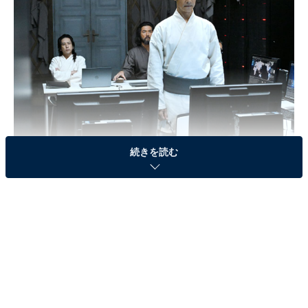
続きを読む
画像出典：TBS系『VIVANT』
公式サイト
第9話のあらすじ
“テント”はテロや犯罪行為を請け負うことで得た収益
で、バルカ国内の孤児たちを救っていたことが判明。依
頼を遂行する際は、一般人の犠牲を最小限に抑えるた