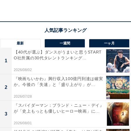
たベキ。敵方だったバトラカ（林泰文）に救われると、
誘拐された息子を探して回った先で他界したと聞かされ
絶望。そんな折、生まれたばかりの孤児・ノコルと出会
い父親になると決意。公安で銃の扱いに慣れていたベキ
は、バトラカとともに村を守るようになり、その腕を見
最新
一週間
一ヶ月
込まれて護衛の依頼が舞い込むように。
【40代が選ぶ】ダンスがうまいと思うSTART
O社所属の30代タレントランキング...
1
家族や仲間が集まる“テント”をイメージして名付け、バ
トラカの提案で、依頼人からの要望でテロや犯罪行為の
2026/08/02
証拠を残すために乃木家の家紋をマークとして使うよう
『映画ちいかわ』興行収入100億円到達は確実
か。今後の「失速」と「盛り上がり」が...
に。乃木がベキに最終標的が日本だという情報をあてる
2
と、かつては日本を恨んだが、今はそんな気持ちはなく
2026/07/28
なったと語ります。
『スパイダーマン：ブランド・ニュー・デイ』
が「史上もっとも優しいヒーロー映画」に...
3
ベキやノコルらとの絆を深め始めた乃木。しかしフロー
2026/08/01
ライトの情報が政府にバレたことを機に、ノコルは乃木