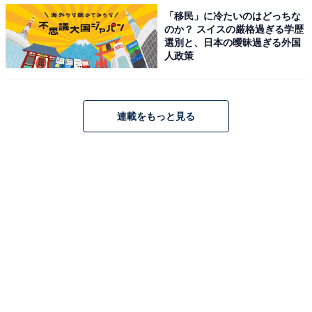
「移民」に冷たいのはどっちな
のか？ スイスの厳格過ぎる学歴
選別と、日本の曖昧過ぎる外国
ベキの壮絶な過去を見事に演じきった林遣都さん
人政策
に称賛の声
ベキの壮絶な過去とテント誕生の秘密、ノコルやバトラ
連載をもっと見る
カ、ピヨ（吉原光夫）との出会いがついに語られた第9
話。日本で薫（二階堂ふみ）とともに暮らすジャミーン
（Nandin-Erdene Khongorzul）の父・アディエル
（Tsaschikher Khatanzorig）もまたベキに救われノコル
と兄弟のように育った人物だったことも明らかに。乃木
からジャミーンの無事を聞かされたベキやノコルが浮か
べた安堵（あんど）と喜びの表情が印象的でした。
X（旧Twitter）では、若きベキこと乃木卓を演じた林遣
都さんへ賞賛の声が殺到。「最高でした」「あまりに素