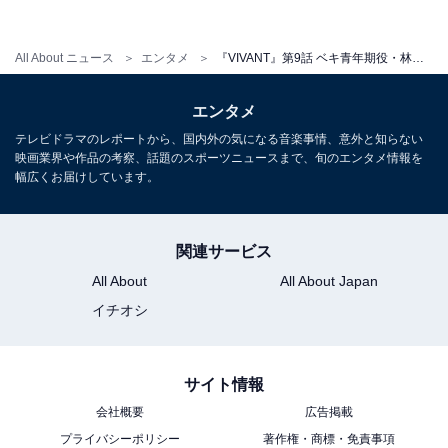
晴らしすぎて逆に言葉にならない」「林遣都劇場に感極
まった」「ベキの半生だけでも連ドラ作れそう」「やっ
All About ニュース
エンタメ
『VIVANT』第9話 ベキ青年期役・林遣都の演技力が圧巻！ 壮絶シーンの連続に 「林遣都劇場」「感極まった」の声
ぱ良い仕事をするよな。役所広司が演じるベキの青年期
を見事に演じきってる」などのコメントが続出していま
エンタメ
す。
テレビドラマのレポートから、国内外の気になる音楽事情、意外と知らない
映画業界や作品の考察、話題のスポーツニュースまで、旬のエンタメ情報を
幅広くお届けしています。
また、ラストの衝撃展開には「最終回どうまとめるんだ
ろう」「テントが孤児救済に力を入れていると知った
今、乃木が別班としてテントを潰すことは考えにくい」
関連サービス
「日本のモニターからの連絡は、あらかじめ立案された
All About
All About Japan
乃木の作戦の一環かもしれない」「別班の4人を撮影し
イチオシ
たのはドラム？」「テントの裏切者はノコル？」などさ
まざまな考察が過熱。次週いよいよ最終回！ 公安刑事・
野崎（阿部寛）が最後にどう関わってくるのかにも期待
サイト情報
です。
会社概要
広告掲載
プライバシーポリシー
著作権・商標・免責事項