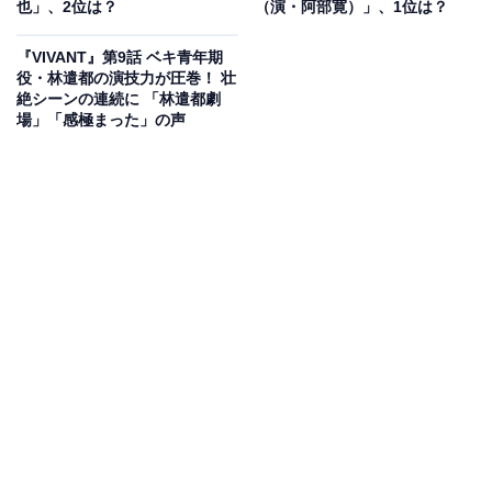
也」、2位は？
（演・阿部寛）」、1位は？
阿部さんは、男性ファッション誌『MEN'S NON-NO（メ
『VIVANT』第9話 ベキ青年期
ンズノンノ）』（集英社）のカリスマモデルとして活躍
役・林遣都の演技力が圧巻！ 壮
絶シーンの連続に 「林遣都劇
し、1987年に映画『はいからさんが通る』で俳優デビュ
場」「感極まった」の声
ー。舞台などで活躍しながら、圧倒的な存在感と演技力
の高さで人気を集めていきます。
シリーズ化したドラマ『TRICK』（テレビ朝日系）でブ
レークすると、『ドラゴン桜』（TBS系）や映画『テル
マエロマエ』など人気作で次々と主演を担当。
『VIVANT』と同じ放送枠の『下町ロケット』（TBS
系）も大ヒットし、一躍国民的人気を誇る俳優となりま
す。
2023年には、NHK大河ドラマ『どうする家康』にも出演
するなど、大活躍の1年となっています。