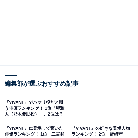
View this post on Instagram
A post shared by 日曜劇場『VIVANT』 (@tbs_vivant)
編集部が選ぶおすすめ記事
『VIVANT』でハマり役だと思
2位は「阿部寛」さんです。『VIVANT』では、警視庁公
う俳優ランキング！ 1位「堺雅
人（乃木憂助役）」、2位は？
安部・外事第4課に所属する刑事の野崎守を担当。189セ
ンチの体格を生かしながら、迫力のあるアクションシー
『VIVANT』に登場して驚いた
『VIVANT』の好きな登場人物
ンも披露しています。
俳優ランキング！ 1位「二宮和
ランキング！ 2位「野崎守