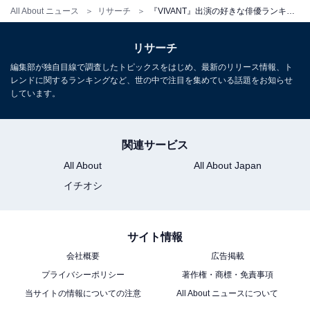
千葉県）、「他の作品でも色々な役を演じていてカメレ
All About ニュース
リサーチ
『VIVANT』出演の好きな俳優ランキング！ 1位「堺雅人（乃木憂助役）」、2位は？
オン俳優だと思うから」（30代女性・栃木県）、「堺雅
リサーチ
人さんと阿部寛さんは元々好きな俳優だから。今回、二
人の顔の対比（濃い/薄い）が密かにツボ」（40代女性・
編集部が独自目線で調査したトピックスをはじめ、最新のリリース情報、ト
レンドに関するランキングなど、世の中で注目を集めている話題をお知らせ
愛知県）などの意見が寄せられました。
しています。
＞10位までの全ランキング結果を見る
関連サービス
All About
All About Japan
※回答者のコメントは原文ママです
イチオシ
サイト情報
この記事の筆者：
ゆるま 小林
長年にわたってテレビ局でバラエティ番組、情報番
会社概要
広告掲載
プライバシーポリシー
著作権・商標・免責事項
組などを制作。その後、フリーランスの編集・ライ
当サイトの情報についての注意
All About ニュースについて
ターに転身。芸能情報に精通し、週刊誌、ネットニ