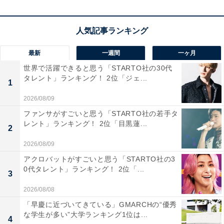
回答者からは、「彼が出ると、どんなシーンも映画のよ
うに迫力を増すから」（50代女性・東京都）、「演技が
自然で上手く、感情移入してしまうため」（40代男性・
最新
一週間
一ヶ月
大阪府）、「重みや深みがあり、またポジティブな雰囲
世界で活躍できると思う「STARTO社の30代
気があるから」（40代男性・東京都）などの意見が寄せ
タレント」ランキング！ 2位「ジェ...
1
られました。
2026/08/09
ファンサがすごいと思う「STARTO社の若手タ
レント」ランキング！ 2位「目黒蓮...
2
2026/08/09
アクロバットがすごいと思う「STARTO社の3
0代タレント」ランキング！ 2位「...
3
2026/08/08
「早慶に近づいてきている」GMARCHの“優秀
な学生が多い”大学ランキング1位は...
4