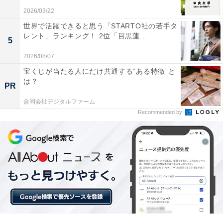
2026/03/22
世界で活躍できると思う「STARTO社の若手タ
レント」ランキング！ 2位「目黒蓮...
5
1位：堺雅人（乃木憂助役）
2026/08/07
宝くじが当たる人にだけ共通する“ある特徴”と
は？
PR
合同会社デジタルファーム
Recommended by
View this post on Instagram