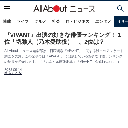
連載
ライフ
グルメ
社会
IT・ビジネス
エンタメ
リサ
『VIVANT』出演の好きな俳優ランキング！ 1
位「堺雅人（乃木憂助役）」、2位は？
All About ニュース編集部は、日曜劇場『VIVANT』に関する独自のアンケート
調査を実施。この記事では『VIVANT』に出演している好きな俳優ランキング
の結果を紹介します。（サムネイル画像出典：『VIVANT』公式Instagram）
2023.09.14
ゆるま 小林