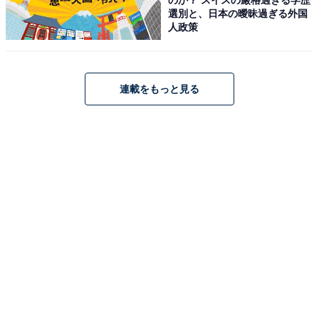
選別と、日本の曖昧過ぎる外国
人政策
そんな堺さんは、1992年に早稲田大学演劇研究会を母体
とする劇団「東京オレンジ」に参加。舞台を中心に活躍
し、メキメキと頭角を現しました。大手芸能事務所に所
連載をもっと見る
属してからはドラマや映画への出演も多くなり、NHK大
河ドラマ『新選組!』『篤姫』の演技で注目を浴びます。
『リーガル・ハイ』（フジテレビ系）では、主人公なが
ら毒舌で偏屈な弁護士・古美門研介を演じてブレーク。
さらに、記録的な視聴率を叩き出した『半沢直樹』
（TBS系）に主演として参加し、国民的な人気を獲得し
ます。私生活では俳優の菅野美穂さんと結婚。おしどり
夫婦として知られ、好感度も高くCMにも多数出演して
います。
回答者からは、「二重人格がとても上手」（30代女性・