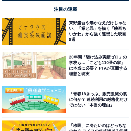
注目の連載
東野圭吾や湊かなえだけじゃな
い、「業と罪」を描く『映画ち
いかわ』から強く連想した映画
8選
20年間「駆け込み実績ゼロ」の
A post shared by 日曜劇場『VIVANT』 (@tbs_vivant)
学校も…「こども110番の家」
は本当に必要？ PTAが直面する
理想と現実
1位は「堺雅人」さんでした。本作では主人公の乃木憂
「青春18きっぷ」販売激減の裏
助を担当し、自衛隊の秘密組織・別班のエリート諜報員
に何が？ 連続利用の厳格化だけ
を演じています。シチュエーションによって立場が変わ
ではない「本当の理由」
る難しい役ながら、堺さんはセリフの強弱や繊細なしぐ
さでうまく表現。圧倒的な演技力で、『VIVANT』の人
「移民」に冷たいのはどっちな
気を支えています。
のか？ スイスの厳格過ぎる学歴