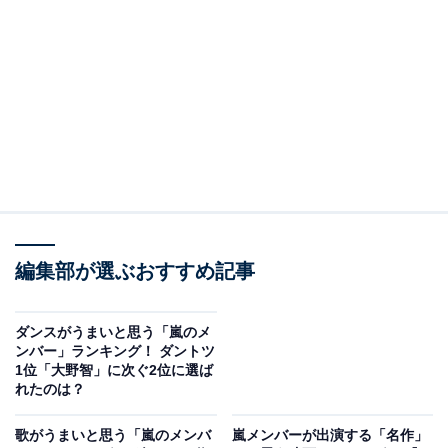
A post shared by ARASHI (@arashi_5_official)
編集部が選ぶおすすめ記事
2位は、現在放送中のNHK大河ドラマ『どうする家康』
ダンスがうまいと思う「嵐のメ
で主演を務める松本潤さんがランクイン。5月には松本
ンバー」ランキング！ ダントツ
1位「大野智」に次ぐ2位に選ば
さん演じる徳川家康のゆかりの地、浜松で行われた浜松
れたのは？
まつりに参加。甲冑姿で家康公騎馬武者行列に参加し、
68万人の大観衆を沸かせました。
歌がうまいと思う「嵐のメンバ
嵐メンバーが出演する「名作」