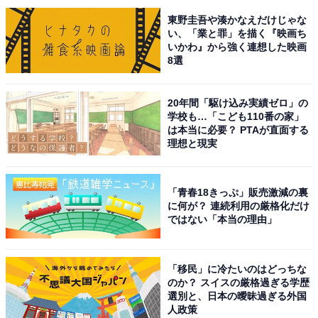
1位は、日曜劇場『VIVANT』（TBS系）に出演している
東野圭吾や湊かなえだけじゃな
二宮和也さんがランクイン。10月スタートの月9ドラマ
い、「業と罪」を描く『映画ち
いかわ』から強く連想した映画
『ONE DAY～聖夜のから騒ぎ～』（フジテレビ系）で
8選
は、大沢たかおさん、中谷美紀さんとともにトリプル主
演を務めることでも話題となっています。
20年間「駆け込み実績ゼロ」の
学校も…「こども110番の家」
また、2022年12月に公開された映画『ラーゲリより愛を
は本当に必要？ PTAが直面する
理想と現実
込めて』では、高い演技力が評価されて日本アカデミー
賞最優秀主演男優賞を受賞。過去にはハリウッド映画
『硫黄島からの手紙』に出演するなど、日本を代表する
「青春18きっぷ」販売激減の裏
に何が？ 連続利用の厳格化だけ
実力派俳優の1人です。
ではない「本当の理由」
回答者からは、「小さい頃から本当に上手い。アイドル
と言うより俳優」（50代女性）、「色々な映画やドラマ
「移民」に冷たいのはどっちな
のか？ スイスの厳格過ぎる学歴
に出演していて、見ていて、役にひきこまれるから」
選別と、日本の曖昧過ぎる外国
（20代女性）、「アカデミー俳優だからこそ演技に惹き
人政策