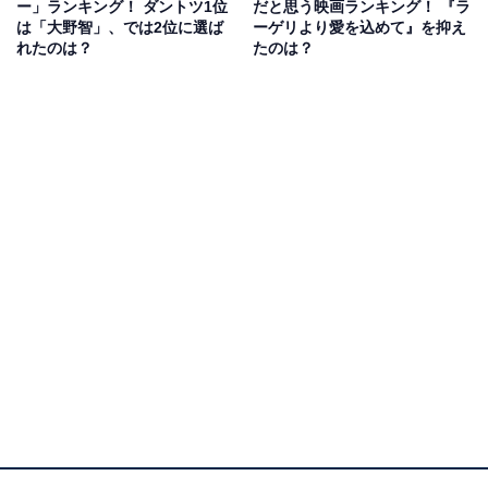
ー」ランキング！ ダントツ1位
だと思う映画ランキング！ 『ラ
は「大野智」、では2位に選ば
ーゲリより愛を込めて』を抑え
ほかにも代表作と呼び声高い『花より男子』（TBS系）
れたのは？
たのは？
や、クセの強い弁護士役が好評だった『99.9－刑事専門
弁護士－』（TBS系）など、出演ドラマがシリーズ化し
大ヒットを記録しています。
回答者からは、「ラブストーリーもアクションも時代劇
も何でもできます」（40代女性）、「どうする家康を見
ていて、演技がとてもうまくなったなと驚いたから」
（40代男性）「数多くのドラマに出演していて演技力も
実績もあるため」（30代女性）などのコメントが寄せら
れました。