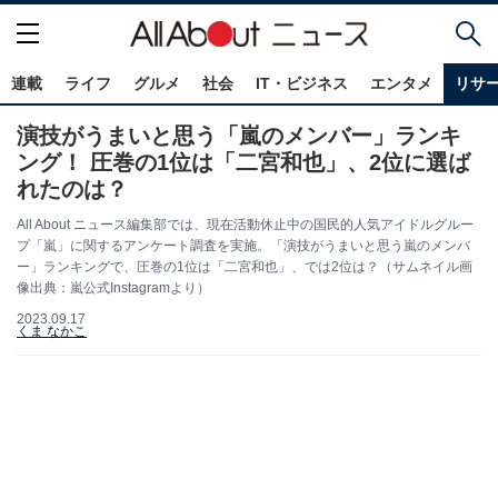
連載
ライフ
グルメ
社会
IT・ビジネス
エンタメ
リサ
演技がうまいと思う「嵐のメンバー」ランキ
ング！ 圧巻の1位は「二宮和也」、2位に選ば
れたのは？
All About ニュース編集部では、現在活動休止中の国民的人気アイドルグルー
プ「嵐」に関するアンケート調査を実施。「演技がうまいと思う嵐のメンバ
ー」ランキングで、圧巻の1位は「二宮和也」、では2位は？（サムネイル画
像出典：嵐公式Instagramより）
2023.09.17
くま なかこ