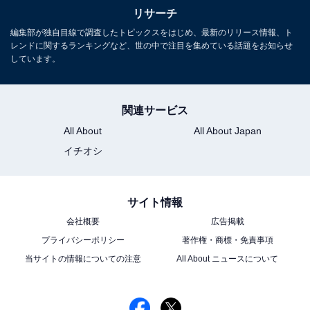
リサーチ
編集部が独自目線で調査したトピックスをはじめ、最新のリリース情報、ト
レンドに関するランキングなど、世の中で注目を集めている話題をお知らせ
しています。
関連サービス
All About
All About Japan
イチオシ
こちらもおすすめ
サイト情報
バラエティ力が高いと思う「嵐のメンバー」ラ
会社概要
広告掲載
ンキング！ 「二宮和也」VS「相葉雅紀」、1位
プライバシーポリシー
著作権・商標・免責事項
はどっち？
当サイトの情報についての注意
All About ニュースについて