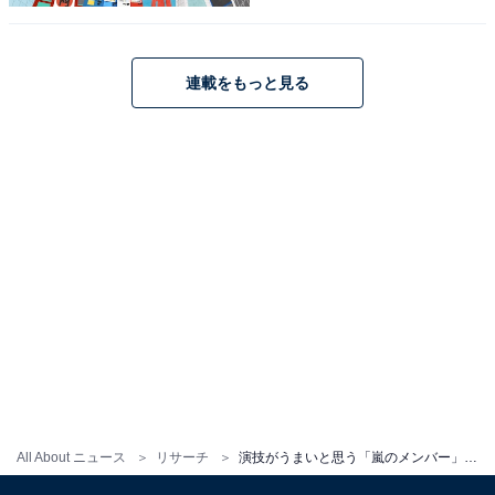
付けられる」（30代女性）などのコメントが寄せられて
います。
連載をもっと見る
※回答コメントは原文ママです
＞次ページ：5位までの全ランキング結果を見る
この記事の筆者：くま なかこ プロフィール
編集プロダクション出身のフリーランスエディター。編
集・執筆・校閲・SNS運用担当として月間50本以上のコ
ンテンツ制作に携わっています。得意なジャンルはライ
フスタイル・金融・育児・エンタメ関連。
All About ニュース
リサーチ
演技がうまいと思う「嵐のメンバー」ランキング！ 圧巻の1位は「二宮和也」、2位に選ばれたのは？