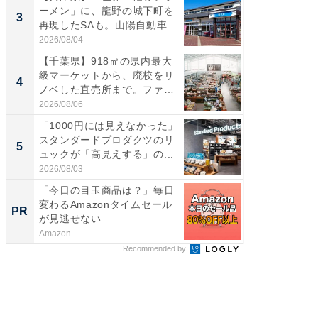
ーメン」に、龍野の城下町を
詰め放題
3
3
再現したSAも。山陽自動車
00円で「
道...
2026/08/04
2026/08/0
【千葉県】918㎡の県内最大
「ミニオ
級マーケットから、廃校をリ
ッグ！ 
4
4
ノベした直売所まで。ファ
ど、夏限
ー...
2026/08/06
2026/08/0
「1000円には見えなかった」
【埼玉
スタンダードプロダクツのリ
「行田天
5
5
ュックが「高見えする」の...
は和の
が...
2026/08/03
2026/08/0
「今日の目玉商品は？」毎日
まだ議
変わるAmazonタイムセール
AIで速
PR
PR
が見逃せない
Amazon
カイタヨ
Recommended by