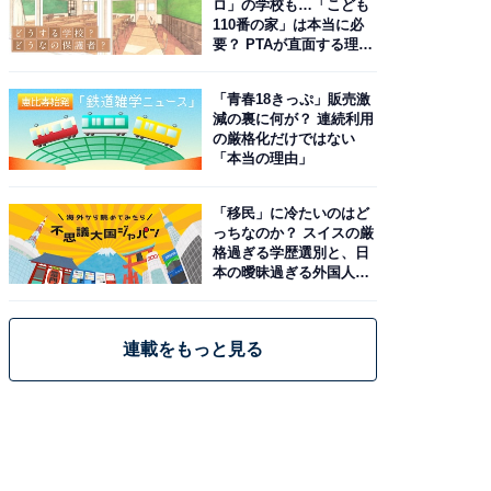
ロ」の学校も…「こども
110番の家」は本当に必
要？ PTAが直面する理想
と現実
「青春18きっぷ」販売激
減の裏に何が？ 連続利用
の厳格化だけではない
「本当の理由」
「移民」に冷たいのはど
っちなのか？ スイスの厳
格過ぎる学歴選別と、日
本の曖昧過ぎる外国人政
策
連載をもっと見る