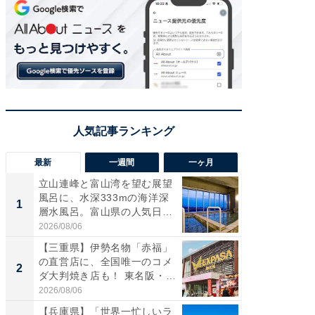
最新
一週間
一ヶ月
立山連峰と富山湾を望む展望
【兵庫
風呂に、水深333mの海洋深
ーメン
1
1
層水風呂。富山県の人気日
再現した
帰...
道...
2026/08/06
2026/08/0
【三重県】伊勢名物「赤福」
【三重
の直営店に、全国唯一のコメ
「鈴鹿天
2
2
ダ大判焼き店も！ 東名阪・
は100
伊...
2026/08/06
2026/08/0
【兵庫県】「世界一忙しいラ
ステラ