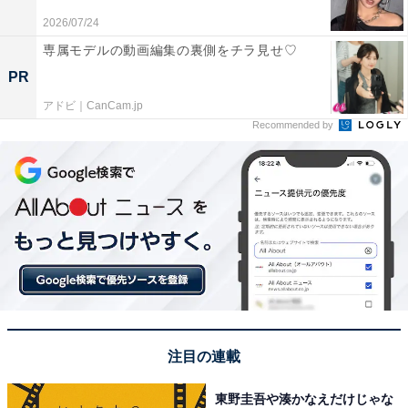
＞10位までの全ランキング結果を見る
2026/07/24
専属モデルの動画編集の裏側をチラ見せ♡
この記事の筆者：長谷川 優人
PR
1990年生まれ。30代突入と同時期に未経験でライター業
を開始。日常系アニメと車好き。女性声優さんにも関心
アドビ｜CanCam.jp
Recommended by
をもち個人的にイベントへ参加している。現在の所有車
はスズキ ワゴンR（MH95S）。各地のアニメ作品の舞台
となった場所を聖地巡礼すべくドライブに出かける。
注目の連載
東野圭吾や湊かなえだけじゃな