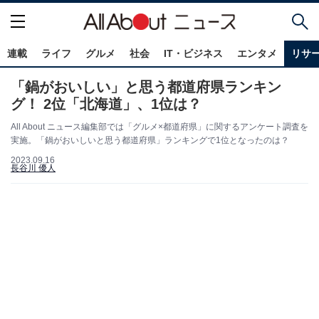
連載
ライフ
グルメ
社会
IT・ビジネス
エンタメ
リサ
「鍋がおいしい」と思う都道府県ランキン
グ！ 2位「北海道」、1位は？
All About ニュース編集部では「グルメ×都道府県」に関するアンケート調査を
実施。「鍋がおいしいと思う都道府県」ランキングで1位となったのは？
2023.09.16
長谷川 優人