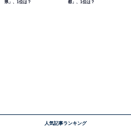
県」、1位は？
都」、1位は？
1位：福岡県
1位は「福岡県」でした。
福岡県を代表する鍋料理に挙げられるのが「もつ鍋」で