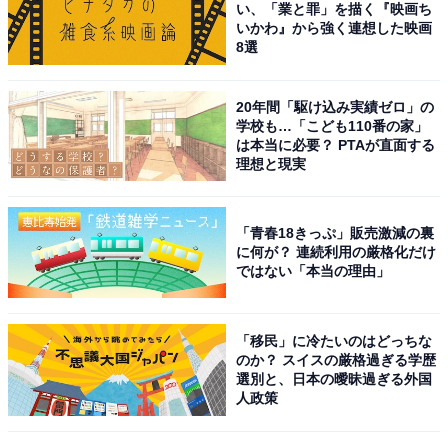
い、「業と罪」を描く『映画ち
いかわ』から強く連想した映画
8選
20年間「駆け込み実績ゼロ」の
学校も…「こども110番の家」
こちらもおすすめ
は本当に必要？ PTAが直面する
「揚げ物がおいしい」と思う都道府県ランキン
理想と現実
グ！ 2位「大分県」、1位は？
「青春18きっぷ」販売激減の裏
に何が？ 連続利用の厳格化だけ
ではない「本当の理由」
「移民」に冷たいのはどっちな
のか？ スイスの厳格過ぎる学歴
1
2
選別と、日本の曖昧過ぎる外国
人政策