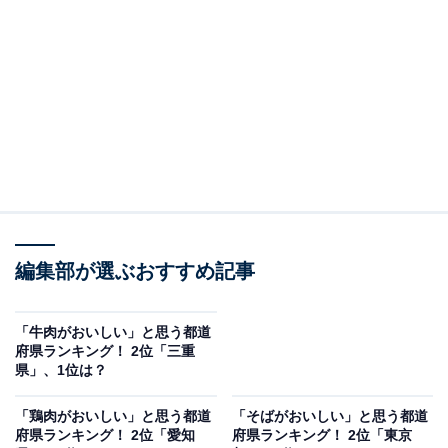
す。鮭で有名な「石狩川」の河口にある、石狩町で誕生
した漁師料理
とされています。鮭の身やあらを野菜といっしょに昆布
のだし汁の中に入れ、味噌（みそ）で味つけするシンプ
ルな調理方法。それにもかかわらず、とてもおいしいの
が魅力的です。
アンケートの自由回答では、「石狩鍋が美味しいからで
す」（北海道／40代男性）、「石狩鍋が頭に浮かびまし
た」（神奈川県／50代女性）などの声が寄せられたほ
編集部が選ぶおすすめ記事
か、「石狩鍋など美味しいお鍋の種類が豊富」（福岡県
／30代女性）、「北海道で食べたカニ鍋や海鮮の鍋が美
「牛肉がおいしい」と思う都道
味しかったから」（埼玉県／40代女性）などのコメント
府県ランキング！ 2位「三重
も挙げられています。
県」、1位は？
「鶏肉がおいしい」と思う都道
「そばがおいしい」と思う都道
府県ランキング！ 2位「愛知
府県ランキング！ 2位「東京