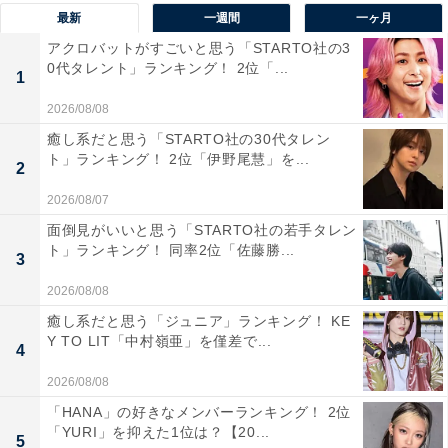
す。もつ（ホルモン）やニラなどの野菜をしょうゆや味
最新
一週間
一ヶ月
噌（みそ）で味付けしたスープで煮込む鍋料理。福岡県
アクロバットがすごいと思う「STARTO社の3
のご当地グルメです。福岡県内でも、博多地区を中心に
0代タレント」ランキング！ 2位「...
1
もつ鍋専門店が点在しており、地元の人々や観光客を楽
2026/08/08
しませています。
癒し系だと思う「STARTO社の30代タレン
ト」ランキング！ 2位「伊野尾慧」を...
2
アンケートの自由回答には、「福岡旅行したときに食べ
たもつ鍋がおいしくて忘れられません」（北海道／50代
2026/08/07
女性）、「鍋というと、もつ鍋が思い浮かんだので、も
面倒見がいいと思う「STARTO社の若手タレン
ト」ランキング！ 同率2位「佐藤勝...
つ鍋の有名な福岡県を選びました」（滋賀県／50代女
3
性）、「水炊きやもつ鍋が有名だからです」（奈良県／
2026/08/08
40代女性）、「博多のもつ鍋が好きだから」（千葉県／
癒し系だと思う「ジュニア」ランキング！ KE
20代女性）などのコメントが寄せられました。
Y TO LIT「中村嶺亜」を僅差で...
4
2026/08/08
※回答者コメントは原文ママです
「HANA」の好きなメンバーランキング！ 2位
「YURI」を抑えた1位は？【20...
5