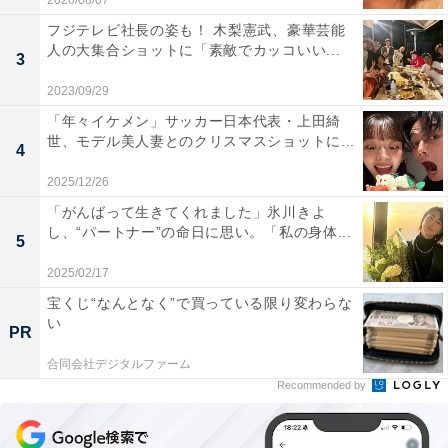
2026/08/07
フジテレビ社長の姿も！ 木梨憲武、豪華芸能
人の大集合ショットに「素敵でカッコいい...
3
2023/09/29
「年々イケメン」サッカー日本代表・上田綺
世、モデル美人妻とのクリスマスショットに...
4
2025/12/26
「がんばって生きてくれました」氷川きよ
し、“パートナー”の命日に思い。「私の身体...
5
2025/02/17
宝くじ“なんとなく”で買っている限り変わらな
い
PR
合同会社デジタルファーム
Recommended by