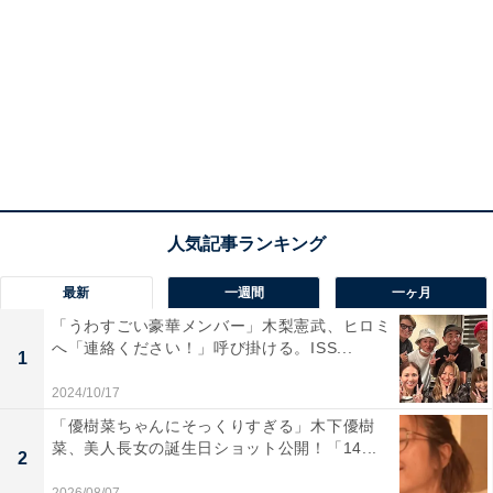
最新
一週間
一ヶ月
「うわすごい豪華メンバー」木梨憲武、ヒロミ
へ「連絡ください！」呼び掛ける。ISS...
1
2024/10/17
「優樹菜ちゃんにそっくりすぎる」木下優樹
菜、美人長女の誕生日ショット公開！「14...
2