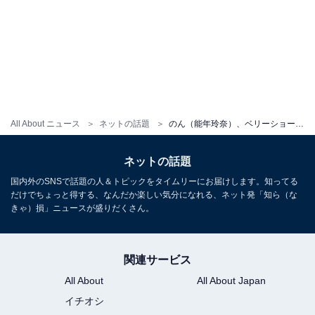
All About ニュース
ネットの話題
のん（能年玲奈）、ベリーショートヘアへのイメチェンショット？ に「ボーイッシュも良い感じ」「海外の女優さんみたい」の声
ネットの話題
国内外のSNSで話題の人＆トピックをタイムリーにお届けします。知ってる
だけでちょっと得する、なんだか楽しい気分になれる、ネット発「知ら（な
きゃ）損」ニュースが盛りだくさん。
関連サービス
All About
All About Japan
イチオシ