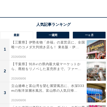
最新
一週間
一ヶ月
【三重県】伊勢名物「赤福」の直営店に、全国
唯一のコメダ大判焼き店も！ 東名阪・伊...
1
2026/08/06
【千葉県】918㎡の県内最大級マーケットか
ら、廃校をリノベした直売所まで。ファー...
2
2026/08/06
立山連峰と富山湾を望む展望風呂に、水深333
mの海洋深層水風呂。富山県の人気日帰...
3
2026/08/06