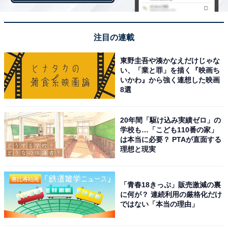
注目の連載
東野圭吾や湊かなえだけじゃな
い、「業と罪」を描く『映画ち
いかわ』から強く連想した映画
8選
20年間「駆け込み実績ゼロ」の
学校も…「こども110番の家」
は本当に必要？ PTAが直面する
理想と現実
「青春18きっぷ」販売激減の裏
に何が？ 連続利用の厳格化だけ
ではない「本当の理由」