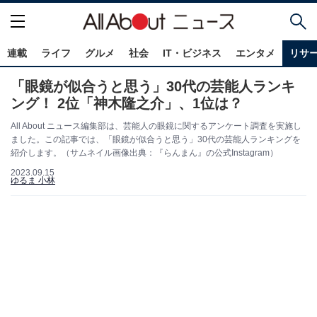
連載
ライフ
グルメ
社会
IT・ビジネス
エンタメ
リサ
「眼鏡が似合うと思う」30代の芸能人ランキ
ング！ 2位「神木隆之介」、1位は？
All About ニュース編集部は、芸能人の眼鏡に関するアンケート調査を実施し
ました。この記事では、「眼鏡が似合うと思う」30代の芸能人ランキングを
紹介します。（サムネイル画像出典：『らんまん』の公式Instagram）
2023.09.15
ゆるま 小林