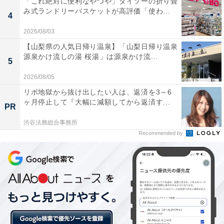
「これ絶対に便利なやつや」ダイソーの折り畳
み式ランドリーバスケットが高評価「使わ...
4
2026/08/03
【山梨県の人気日帰り温泉】「山梨日帰り温泉
源泉かけ流しの湯 桜湯」は源泉かけ流...
5
2026/08/05
リボ地獄から抜け出したい人は、返済を3～6
ヶ月停止して『大幅に減額してから返済す...
PR
渋谷法務総合事務所
Recommended by