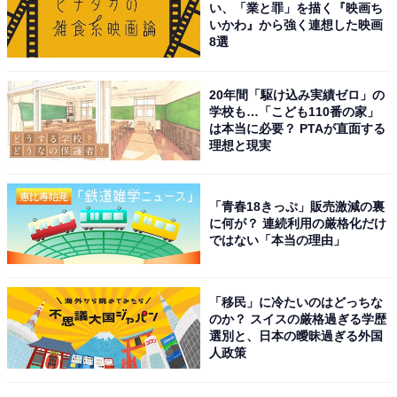
い、「業と罪」を描く『映画ち
た後、2010年に1stアルバム「ばかのうた」にてソロデ
いかわ』から強く連想した映画
8選
ビュー。あわせて舞台やドラマで俳優業も行い、さらに
エッセイなど文筆業もこなすなどマルチな活動を行いま
す。
20年間「駆け込み実績ゼロ」の
学校も…「こども110番の家」
は本当に必要？ PTAが直面する
ドラマ『逃げるは恥だが役に立つ』（TBS系）で、津崎
理想と現実
平匡役で出演し眼鏡をかけた独特なキャラクターを演じ
ました。後に、共演した新垣結衣さんと結婚するなど、
「青春18きっぷ」販売激減の裏
大きな話題を集めるドラマとなっています。
に何が？ 連続利用の厳格化だけ
ではない「本当の理由」
ドラマや映画だけでなく番組出演でも眼鏡姿が多く、音
楽活動ではサングラスを活用することが多い星野さん。
「移民」に冷たいのはどっちな
新曲の『生命体』がTBS系で放送される「世界陸上・ア
のか？ スイスの厳格過ぎる学歴
選別と、日本の曖昧過ぎる外国
ジア大会」のテーマソングに決定するなど、常に進化を
人政策
続ける俳優、ミュージシャンとして愛されています。