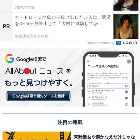
2026/07/20
今夜の
#星野源ANN
は、開催中の
カードローン地獄から抜け出したい人は、返済
#世界陸上ブダペスト
のお話、
#LIGHTHOUSE
、
を3～6ヶ月停止して『大幅に減額してか...
PR
#サマソニ
のステージのこと…そして、“ゾゾっ”を
マツケンサンバⅡと共にお送りする夏休み納涼企画
渋谷法務総合事務所
Recommended by
をお届け??
次回のゲストは種﨑敦美さん、安元洋貴さん！
雅マモル君の箱番組もありますよ?
https://t.co/zTjITAzhcT
pic.twitter.com/Gjiy67qzm6
— 星野源 Gen Hoshino (@gen_senden)
August 22, 2023
注目の連載
1位には、「星野源」さんがランクイン。1981年1月生ま
東野圭吾や湊かなえだけじゃな
れの星野さんは、SAKEROCKのメンバーとして活躍し