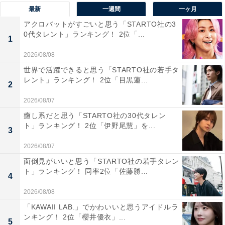
「ドラマでの役柄からメガネのイメージがある」（神奈
最新
一週間
一ヶ月
川県／30代男性）といった声が寄せられました。
アクロバットがすごいと思う「STARTO社の3
0代タレント」ランキング！ 2位「...
1
2026/08/08
世界で活躍できると思う「STARTO社の若手タ
レント」ランキング！ 2位「目黒蓮...
2
2026/08/07
癒し系だと思う「STARTO社の30代タレン
ト」ランキング！ 2位「伊野尾慧」を...
3
2026/08/07
面倒見がいいと思う「STARTO社の若手タレン
ト」ランキング！ 同率2位「佐藤勝...
4
2026/08/08
1位：星野源
「KAWAII LAB.」でかわいいと思うアイドルラ
ンキング！ 2位「櫻井優衣」...
5