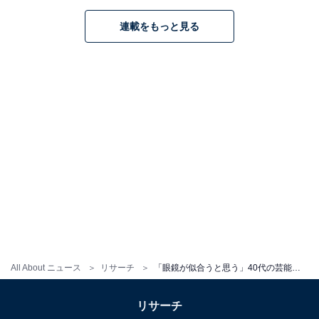
回答者コメントでは、「やはりお源さんは外せないか
連載をもっと見る
と」（茨城県／40代女性）、「逃げ恥のドラマがはまり
役だったから」（愛知県／30代女性）、「最近、眼鏡を
かけていることが多く、ライブでもかけていてかっこ良
かったです」（熊本県／40代女性）といった声が寄せら
れました。
※回答者のコメントは原文ママです
＞19位までの全ランキング結果を見る
この記事の筆者：ゆるま 小林
All About ニュース
リサーチ
「眼鏡が似合うと思う」40代の芸能人ランキング！ 2位「ディーン・フジオカ」、1位は？
長年にわたってテレビ局でバラエティ番組、情報番組な
どを制作。その後、フリーランスの編集・ライターに転
リサーチ
身。芸能情報に精通し、週刊誌、ネットニュースでテレ