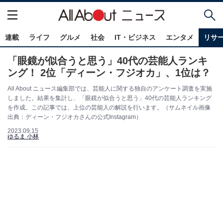
連載
ライフ
グルメ
社会
IT・ビジネス
エンタメ
リサ
「眼鏡が似合うと思う」40代の芸能人ランキ
ング！ 2位「ディーン・フジオカ」、1位は？
All About ニュース編集部では、芸能人に関する独自のアンケート調査を実施
しました。結果を集計し、「眼鏡が似合うと思う」40代の芸能人ランキング
を作成。この記事では、上位の芸能人の解説を行います。（サムネイル画像
出典：ディーン・フジオカさんの公式Instagram）
2023.09.15
ゆるま 小林