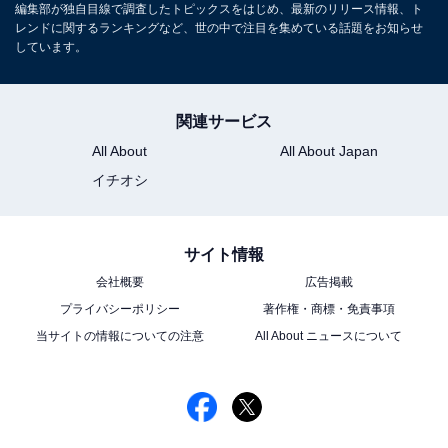
編集部が独自目線で調査したトピックスをはじめ、最新のリリース情報、ト
ビや芸能人に関するコラムなどを執筆。編集プロダクシ
レンドに関するランキングなど、世の中で注目を集めている話題をお知らせ
ョン「ゆるま」を立ち上げる。
しています。
関連サービス
All About
All About Japan
イチオシ
サイト情報
会社概要
広告掲載
プライバシーポリシー
著作権・商標・免責事項
当サイトの情報についての注意
All About ニュースについて
こちらもおすすめ