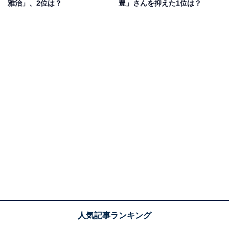
雅治」、2位は？
豊」さんを抑えた1位は？
日本ではNHK連続テレビ小説『あさが来た』で、五代友
厚役を演じて大ブレークをはたします。その後は、日本
に活動拠点を移しながら、『モンテ・クリスト伯 -華麗
なる復讐-』（フジテレビ系）で連ドラ単独初主演を担
当。2023年には、NHK連続テレビ小説『らんまん』で天
狗・坂本龍馬役として登場し、9月27日からは『パリピ
孔明』（フジテレビ系）に出演予定です。
ドラマや映画ではクールで知的な役が多く、さまざまな
作品で眼鏡姿を披露。中でも、TBS系の日曜劇場
『IQ246～華麗なる事件簿～』で見せた、眼鏡執事の賢
正役が人気を集めています。
回答者コメントでは、「インテリな感じが似合いそうだ
から」（北海道／30代女性）、「セクシーメガネくんで
す。一発ノックアウトです」（兵庫県／30代女性）、