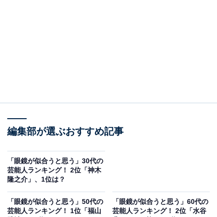
A post shared by Dean Fujioka Tatsuo (@tfjok)
2位には、「ディーン・フジオカ」さんがランクイン。
編集部が選ぶおすすめ記事
1980年8月生まれのディーンさんは、2004年に香港でモ
デルとして活動をスタート。アジアで人気が出ると、映
「眼鏡が似合うと思う」30代の
画『八月の物語』で主演に抜てきされ俳優デビュー。台
芸能人ランキング！ 2位「神木
隆之介」、1位は？
北を拠点としてドラマや映画に出演して、合わせて音楽
活動も精力的に行います。
「眼鏡が似合うと思う」50代の
「眼鏡が似合うと思う」60代の
芸能人ランキング！ 1位「福山
芸能人ランキング！ 2位「水谷