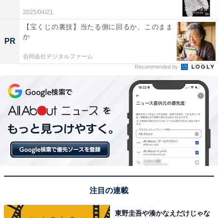
2025/04/21
【宝くじの裏技】当たる側に回るか、このまま
か
PR
View this post on Instagram
合同会社デジタルファーム
Recommended by
A post shared by 【公式】花束みたいな恋をした (@mugikinu)
注目の連載
1位にランクインしたのは、「菅田将暉」さんでした。
東野圭吾や湊かなえだけじゃな