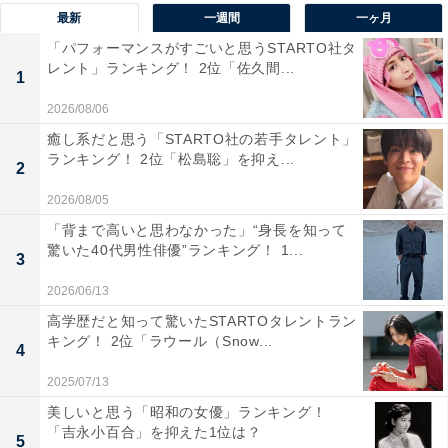
最新
一週間
一ヶ月
「パフォーマンスがすごいと思うSTARTO社タ
レント」ランキング！ 2位「佐久間...
1
2026/08/06
癒し系だと思う「STARTO社の若手タレント」
ランキング！ 2位「松島聡」を抑え...
2
2026/08/05
1位：菅田将暉
「背まで高いと思わなかった」“身長を知って
驚いた40代男性俳優”ランキング！ 1...
3
2026/06/13
高学歴だと知って驚いたSTARTOタレントラン
キング！ 2位「ラウール（Snow...
4
2025/07/13
美しいと思う「昭和の女優」ランキング！
「吉永小百合」を抑えた1位は？
5