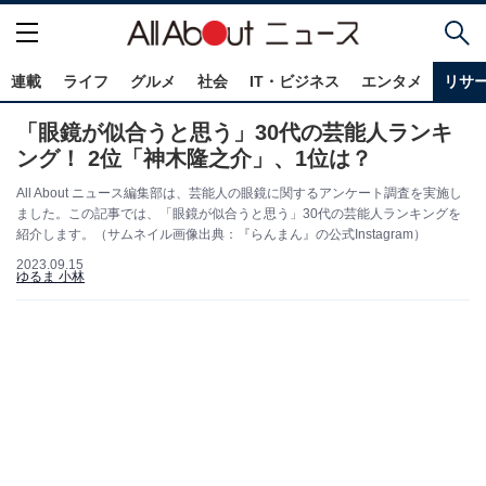
連載
ライフ
グルメ
社会
IT・ビジネス
エンタメ
リサ
「眼鏡が似合うと思う」30代の芸能人ランキ
ング！ 2位「神木隆之介」、1位は？
All About ニュース編集部は、芸能人の眼鏡に関するアンケート調査を実施し
ました。この記事では、「眼鏡が似合うと思う」30代の芸能人ランキングを
紹介します。（サムネイル画像出典：『らんまん』の公式Instagram）
2023.09.15
ゆるま 小林