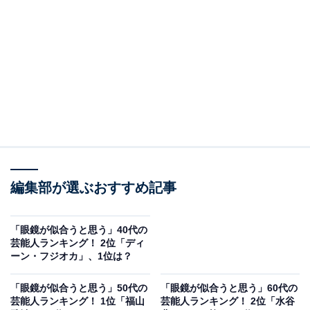
2位にランクインしたのは、「神木隆之介」さんでし
た。1993年5月生まれの神木さんは、若干2歳で芸能界デ
ビューすると、1999年にはドラマ『グッドニュース』
（TBS系）で初めてドラマに出演。その後、NHK大河ド
ラマや『ムコ殿』（フジテレビ系）など、話題のドラマ
や映画に多く参加します。
2005年に公開された主演作『妖怪大戦争』では、日本ア
カデミー賞の新人俳優賞を受賞。演技力の高さで注目を
編集部が選ぶおすすめ記事
集め、眼鏡姿も印象的だった『バクマン。』が大ヒット
を記録します。声優としても活躍し、『千と千尋の神隠
し』『借りぐらしのアリエッティ』をはじめ、『君の名
「眼鏡が似合うと思う」40代の
芸能人ランキング！ 2位「ディ
は。』『天気の子』『すずめの戸締まり』など大ヒット
ーン・フジオカ」、1位は？
したアニメ映画に多く出演しています。
「眼鏡が似合うと思う」50代の
「眼鏡が似合うと思う」60代の
芸能人ランキング！ 1位「福山
芸能人ランキング！ 2位「水谷
俳優として国民的な人気をほこる神木さんですが、眼鏡