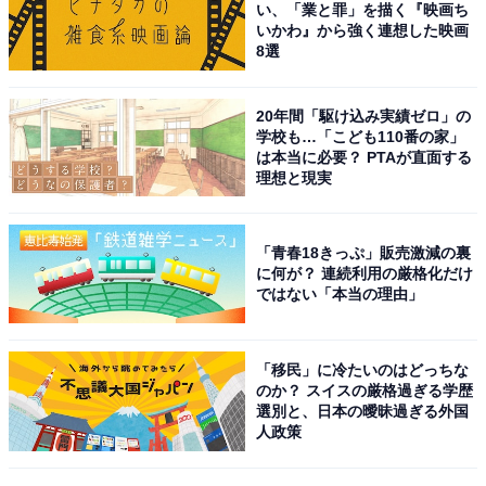
1993年2月生まれの菅田さんは、2009年に放送された
い、「業と罪」を描く『映画ち
いかわ』から強く連想した映画
『仮面ライダーW』（テレビ朝日系）で初出演、初主演
8選
として俳優デビュー。ドラマへの出演などを経て、映画
『共喰い』では日本アカデミー賞新人俳優賞を受賞し、
20年間「駆け込み実績ゼロ」の
個性的な演技が注目されます。
学校も…「こども110番の家」
は本当に必要？ PTAが直面する
理想と現実
ミュージシャンとしても活躍し、『さよならエレジー』
『まちがいさがし』『虹』などヒット曲を生み出しま
す。俳優として着実に実績を積み、映画『あゝ、荒野』
「青春18きっぷ」販売激減の裏
に何が？ 連続利用の厳格化だけ
で日本アカデミー賞最優秀主演男優賞を受賞し、2021年
ではない「本当の理由」
には『花束みたいな恋をした』をはじめ、『キャラクタ
ー』『キネマの神様』『CUBE』と立て続けに映画で主
演を務めます。
「移民」に冷たいのはどっちな
のか？ スイスの厳格過ぎる学歴
選別と、日本の曖昧過ぎる外国
ファッションセンスもあり、モデルとしても人気の菅田
人政策
さんは眼鏡をかけることが多い芸能人として有名。作品