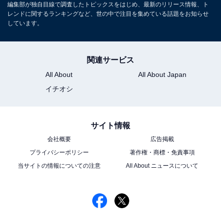
ので知的なイメージになりそう」（大阪府／20代男性）
編集部が独自目線で調査したトピックスをはじめ、最新のリリース情報、ト
といった声が寄せられました。
レンドに関するランキングなど、世の中で注目を集めている話題をお知らせ
しています。
※回答者のコメントは原文ママです
関連サービス
All About
All About Japan
＞24位までの全ランキング結果を見る
イチオシ
この記事の筆者：ゆるま 小林
長年にわたってテレビ局でバラエティ番組、情報番組な
サイト情報
どを制作。その後、フリーランスの編集・ライターに転
会社概要
広告掲載
身。芸能情報に精通し、週刊誌、ネットニュースでテレ
プライバシーポリシー
著作権・商標・免責事項
当サイトの情報についての注意
All About ニュースについて
ビや芸能人に関するコラムなどを執筆。編集プロダクシ
ョン「ゆるま」を立ち上げる。