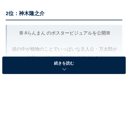
2位：神木隆之介
ꕥ
#らんまん
のポスタービジュアルを公開ꕥ
頭の中が植物のことでいっぱいな主人公・万太郎が
元気いっぱいに飛び出してきました?
続きを読む
放送は、４月３日（月）スタート！
春までお楽しみに?
#朝ドラ
#神木隆之介
pic.twitter.com/5Rsf3zo3JH
— 連続テレビ小説「らんまん」 (@asadora_nhk)
January 20, 2023