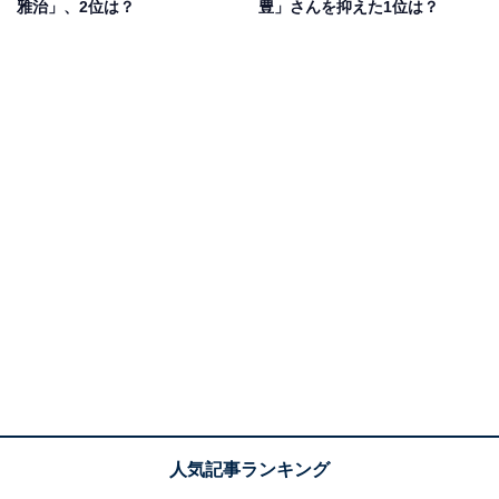
雅治」、2位は？
豊」さんを抑えた1位は？
姿といえばauのCMとしておなじみの「意識高すぎ！ 高
杉くん」シリーズが有名でしょう。現在は、NHKの連続
テレビ小説『らんまん』で主演を担当中です。
回答者コメントでは、「端正な顔立ちと落ち着いた雰囲
気によく合うと思うから」（北海道／40代男性）、「似
合いすぎる。メガネをすると魅力が増す」（大阪府／30
代女性）、「ＣMやドラマでもかけているのを見た事が
有りますが、もともとは掛けていたのではと思わせま
す」（埼玉県／60代男性）といった声が寄せられまし
た。