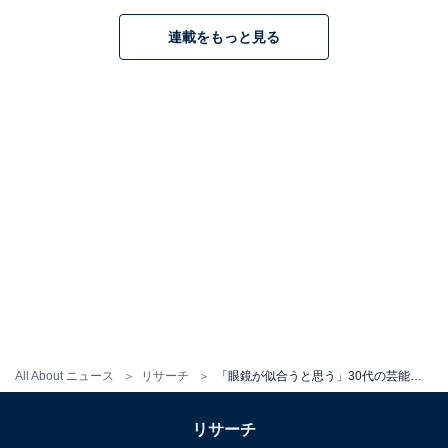
の中で印象的だったのは、ドラマ『3年A組-今から皆さ
んは、人質です-』（日本テレビ系）で演じた柊一颯役で
連載をもっと見る
す。知性と狂気を感じる芝居を、菅田さんは物語のキー
ワードにもなった眼鏡で表現しています。
そんな菅田さんは、2023年9月15日に『ミステリと言う
勿れ』、さらに2024年1月5日に『笑いのカイブツ』の劇
場公開を控えています。
回答者コメントでは、「プライベートでの個性的なファ
ッションをしているのを雑誌で見たことがあるのです
が、その際にかけていた個性的な眼鏡のカッコよさに何
でも似合ってしまう凄みを感じました」（香川県／40代
女性）、「ファッションの1部としておしゃれにメガネ
All About ニュース
リサーチ
「眼鏡が似合うと思う」30代の芸能人ランキング！ 2位「神木隆之介」、1位は？
をつかいこなしている」（北海道／30代女性）、「髪質
的に丸眼鏡などが似合いそう。鼻筋もしゅっとしている
リサーチ