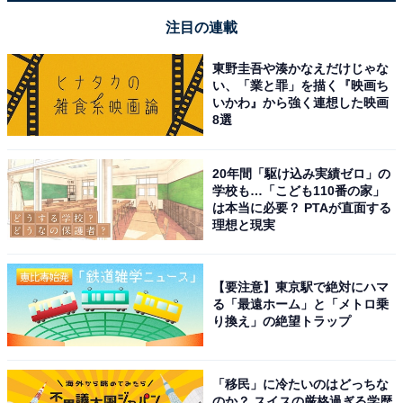
注目の連載
東野圭吾や湊かなえだけじゃな
い、「業と罪」を描く『映画ち
いかわ』から強く連想した映画
8選
20年間「駆け込み実績ゼロ」の
学校も…「こども110番の家」
は本当に必要？ PTAが直面する
理想と現実
【要注意】東京駅で絶対にハマ
る「最遠ホーム」と「メトロ乗
り換え」の絶望トラップ
「移民」に冷たいのはどっちな
のか？ スイスの厳格過ぎる学歴