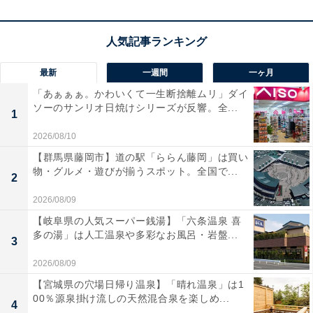
最新
一週間
一ヶ月
「あぁぁぁ。かわいくて一生断捨離ムリ」ダイ
ソーのサンリオ日焼けシリーズが反響。全...
1
2026/08/10
【群馬県藤岡市】道の駅「ららん藤岡」は買い
物・グルメ・遊びが揃うスポット。全国で...
2
2026/08/09
【岐阜県の人気スーパー銭湯】「六条温泉 喜
多の湯」は人工温泉や多彩なお風呂・岩盤...
3
2026/08/09
【宮城県の穴場日帰り温泉】「晴れ温泉」は1
00％源泉掛け流しの天然混合泉を楽しめ...
4