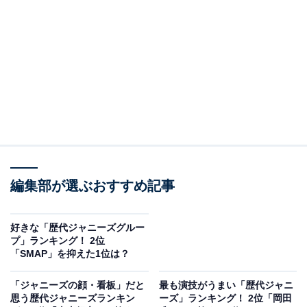
A post shared by 平野紫耀/Sho Hirano (@sho_h_desyo)
2位には、元King & Princeの平野紫耀さんが選ばれまし
た。
編集部が選ぶおすすめ記事
歌とダンス、ビジュアルも際立っている平野さん。バラ
エティ番組などで見せる素顔や天然な一面からは、人柄
好きな「歴代ジャニーズグルー
や性格の良さもにじみ出ていました。
プ」ランキング！ 2位
「SMAP」を抑えた1位は？
回答者からも「イケメンなのに天然な所は人柄の良さが
「ジャニーズの顔・看板」だと
最も演技がうまい「歴代ジャニ
出ています（50代女性）」という声があり、その他にも
思う歴代ジャニーズランキン
ーズ」ランキング！ 2位「岡田