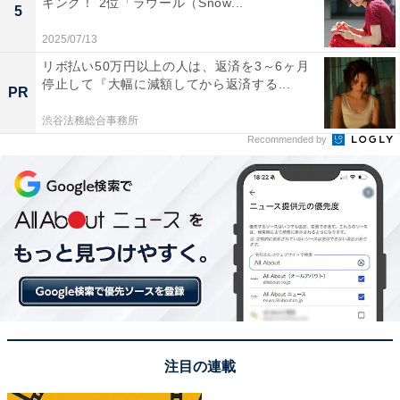
キング！ 2位「ラウール（Snow...
5
2025/07/13
リボ払い50万円以上の人は、返済を3～6ヶ月
停止して『大幅に減額してから返済する...
PR
渋谷法務総合事務所
A post shared by ARASHI (@arashi_5_official)
Recommended by
ランキングトップに立ったのは、嵐の相葉雅紀さんでし
た。
明るい性格で、誰にでも優しく接するイメージのある相
葉さん。アンケート回答者からは、相葉さんが司会を務
める『嗚呼!! みんなの動物園』（日本テレビ系）での姿
が印象的のようで、以下のようなコメントが集まりまし
注目の連載
た。