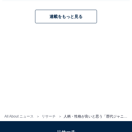
連載をもっと見る
※回答者コメントは原文ママです
＞次ページ：10位までのランキング結果
All About ニュース
リサーチ
人柄・性格が良いと思う「歴代ジャニーズ」ランキング！ 2位「平野紫耀」、1位は？