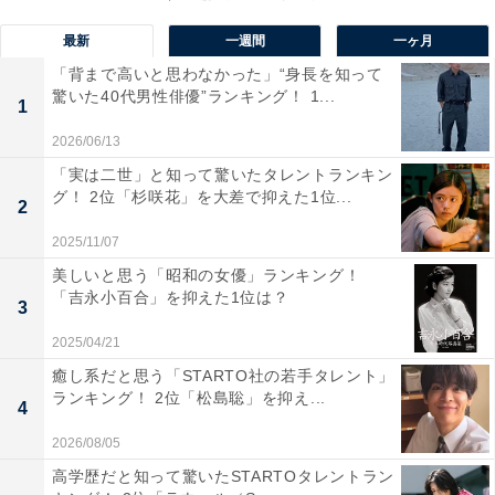
最新
一週間
一ヶ月
1位：相葉雅紀
「背まで高いと思わなかった」“身長を知って
驚いた40代男性俳優”ランキング！ 1...
1
2026/06/13
「実は二世」と知って驚いたタレントランキン
グ！ 2位「杉咲花」を大差で抑えた1位...
2
2025/11/07
美しいと思う「昭和の女優」ランキング！
「吉永小百合」を抑えた1位は？
3
2025/04/21
癒し系だと思う「STARTO社の若手タレント」
ランキング！ 2位「松島聡」を抑え...
View this post on Instagram
4
2026/08/05
高学歴だと知って驚いたSTARTOタレントラン