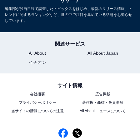
リサーチ
編集部が独自目線で調査したトピックスをはじめ、最新のリリース情報、ト
レンドに関するランキングなど、世の中で注目を集めている話題をお知らせ
しています。
こちらもおすすめ
関連サービス
1番ビジュアルが良いと思う「歴代ジャニーズ」
ランキング！ 2位「平野紫耀」、1位は？
All About
All About Japan
イチオシ
サイト情報
会社概要
広告掲載
プライバシーポリシー
著作権・商標・免責事項
当サイトの情報についての注意
All About ニュースについて
1
2
3
4