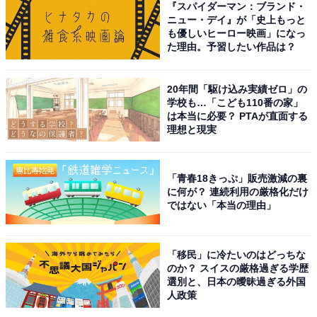
『スパイダーマン：ブランド・
ニュー・デイ』が「史上もっと
「人はもちろん動物からも好かれてしまうという一面が
も優しいヒーロー映画」になっ
た理由。予習したい作品は？
あります（10代女性）」
20年間「駆け込み実績ゼロ」の
「動物と触れ合う番組を見ていると思いやりのある人情
学校も…「こども110番の家」
味あふれる人だとわかるから（40代女性）」
は本当に必要？ PTAが直面する
理想と現実
「人柄が優しく、周りの配慮やジャニーズジュニアに優
しいのはよく耳にします（20代男性）」
「青春18きっぷ」販売激減の裏
に何が？ 連続利用の厳格化だけ
ではない「本当の理由」
「中性的な、調子を合わせてくれそうなところが魅力
（50代男性）」
「移民」に冷たいのはどっちな
のか？ スイスの厳格過ぎる学歴
「いろんな人への気遣いができるイメージがある。番組
選別と、日本の曖昧過ぎる外国
MCをやっていてもゲストや出演者に気配りしている
人政策
（20代女性）」