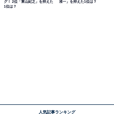
グ！ 2位「東山紀之」を抑えた
准一」を抑えた1位は？
「ドッキリの番組で住民に対して優しく接している姿が
1位は？
印象的（20代女性）」「インタビューとかでも、映画の
番宣でも、天然炸裂で見てて癒されました（40代女
性）」といった回答が寄せられました。