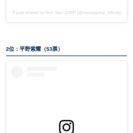
A post shared by Hey! Sɑy! JUMP (@heysayjump_official)
2位：平野紫耀（53票）