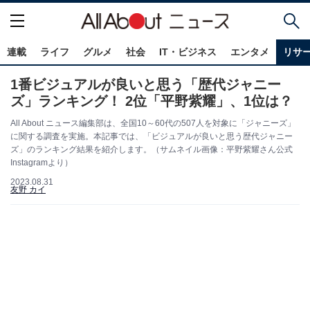
連載
ライフ
グルメ
社会
IT・ビジネス
エンタメ
リサ
1番ビジュアルが良いと思う「歴代ジャニー
ズ」ランキング！ 2位「平野紫耀」、1位は？
All About ニュース編集部は、全国10～60代の507人を対象に「ジャニーズ」
に関する調査を実施。本記事では、「ビジュアルが良いと思う歴代ジャニー
ズ」のランキング結果を紹介します。（サムネイル画像：平野紫耀さん公式
Instagramより）
2023.08.31
友野 カイ