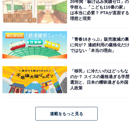
20年間「駆け込み実績ゼロ」の
学校も…「こども110番の家」
は本当に必要？ PTAが直面する
理想と現実
「青春18きっぷ」販売激減の裏
に何が？ 連続利用の厳格化だけ
ではない「本当の理由」
「移民」に冷たいのはどっちな
のか？ スイスの厳格過ぎる学歴
選別と、日本の曖昧過ぎる外国
人政策
連載をもっと見る