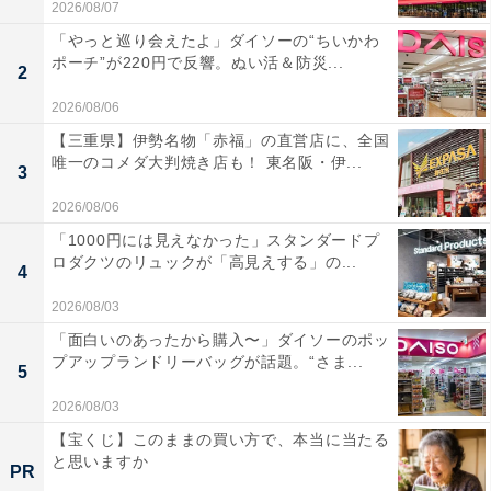
2026/08/07
「やっと巡り会えたよ」ダイソーの“ちいかわ
ポーチ”が220円で反響。ぬい活＆防災...
2
2026/08/06
【三重県】伊勢名物「赤福」の直営店に、全国
唯一のコメダ大判焼き店も！ 東名阪・伊...
3
2026/08/06
「1000円には見えなかった」スタンダードプ
ロダクツのリュックが「高見えする」の...
4
2026/08/03
「面白いのあったから購入〜」ダイソーのポッ
プアップランドリーバッグが話題。“さま...
5
2026/08/03
【宝くじ】このままの買い方で、本当に当たる
と思いますか
PR