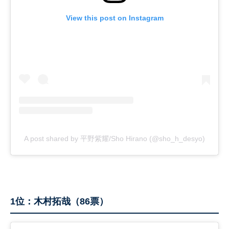
View this post on Instagram
A post shared by 平野紫耀/Sho Hirano (@sho_h_desyo)
1位：木村拓哉（86票）