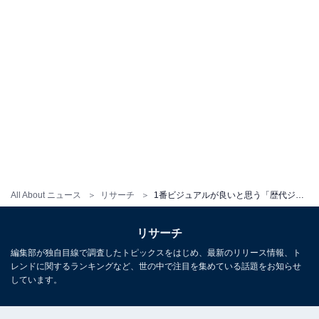
All About ニュース
リサーチ
1番ビジュアルが良いと思う「歴代ジャニーズ」ランキング！ 2位「平野紫耀」、1位は？
リサーチ
編集部が独自目線で調査したトピックスをはじめ、最新のリリース情報、ト
レンドに関するランキングなど、世の中で注目を集めている話題をお知らせ
しています。