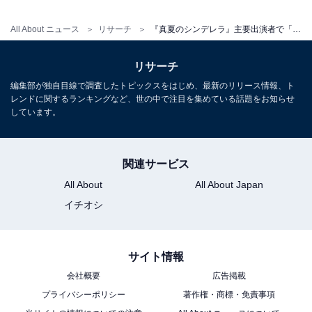
All About ニュース
リサーチ
『真夏のシンデレラ』主要出演者で「今作がハマり役だと思う俳優」ランキング！ 2位「間宮祥太朗」、1位は？
リサーチ
編集部が独自目線で調査したトピックスをはじめ、最新のリリース情報、ト
レンドに関するランキングなど、世の中で注目を集めている話題をお知らせ
しています。
関連サービス
All About
All About Japan
イチオシ
サイト情報
会社概要
広告掲載
プライバシーポリシー
著作権・商標・免責事項