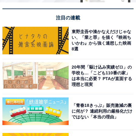
注目の連載
東野圭吾や湊かなえだけじゃな
い、「業と罪」を描く『映画ち
いかわ』から強く連想した映画
8選
20年間「駆け込み実績ゼロ」の
学校も…「こども110番の家」
は本当に必要？ PTAが直面する
理想と現実
「青春18きっぷ」販売激減の裏
に何が？ 連続利用の厳格化だけ
ではない「本当の理由」