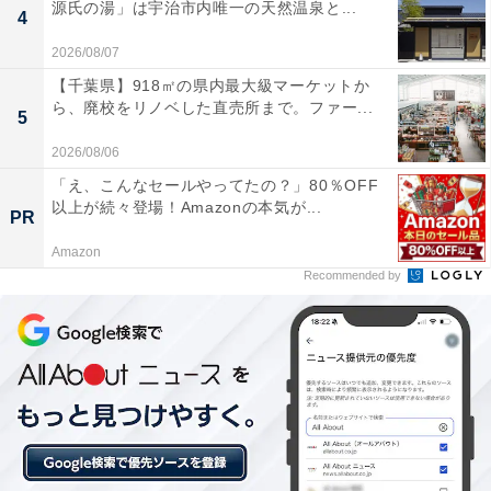
源氏の湯」は宇治市内唯一の天然温泉と...
4
2026/08/07
【千葉県】918㎡の県内最大級マーケットか
ら、廃校をリノベした直売所まで。ファー...
5
2026/08/06
「え、こんなセールやってたの？」80％OFF
以上が続々登場！Amazonの本気が...
PR
Amazon
Recommended by