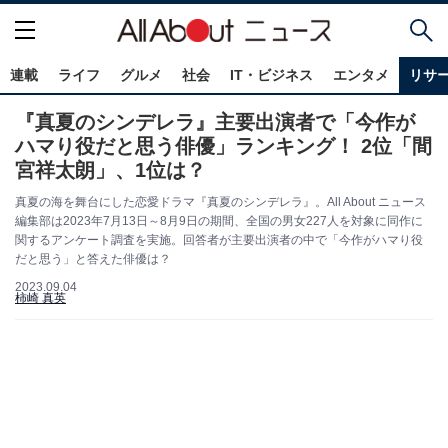
連載
ライフ
グルメ
社会
IT・ビジネス
エンタメ
リサ
『真夏のシンデレラ』主要出演者で「今作が
ハマり役だと思う俳優」ランキング！ 2位「間
宮祥太朗」、1位は？
真夏の海を舞台にした恋愛ドラマ『真夏のシンデレラ』。All About ニュース
編集部は2023年7月13日～8月9日の期間、全国の男女227人を対象に同作に
関するアンケート調査を実施。回答者が主要出演者の中で「今作がハマり役
だと思う」と答えた俳優は？
2023.09.04
柿崎 真英