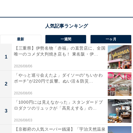
最新
一週間
一ヶ月
【三重県】伊勢名物「赤福」の直営店に、全国
唯一のコメダ大判焼き店も！ 東名阪・伊...
1
2026/08/06
「やっと巡り会えたよ」ダイソーの“ちいかわ
ポーチ”が220円で反響。ぬい活＆防災...
2
2026/08/06
「1000円には見えなかった」スタンダードプ
ロダクツのリュックが「高見えする」の...
3
2026/08/03
【京都府の人気スーパー銭湯】「宇治天然温泉