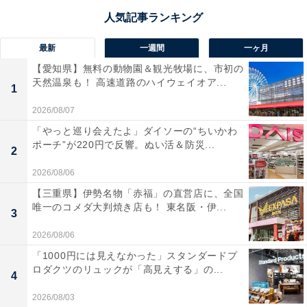
最新
一週間
一ヶ月
【愛知県】無料の動物園＆観光牧場に、市初の
天然温泉も！ 高速道路のハイウェイオア...
1
2026/08/07
「やっと巡り会えたよ」ダイソーの“ちいかわ
ポーチ”が220円で反響。ぬい活＆防災...
2
2026/08/06
【三重県】伊勢名物「赤福」の直営店に、全国
唯一のコメダ大判焼き店も！ 東名阪・伊...
3
2026/08/06
「1000円には見えなかった」スタンダードプ
ロダクツのリュックが「高見えする」の...
4
2026/08/03