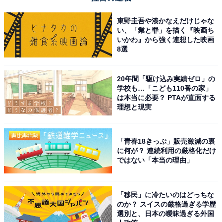
東野圭吾や湊かなえだけじゃな
い、「業と罪」を描く『映画ち
いかわ』から強く連想した映画
8選
20年間「駆け込み実績ゼロ」の
学校も…「こども110番の家」
は本当に必要？ PTAが直面する
理想と現実
「青春18きっぷ」販売激減の裏
に何が？ 連続利用の厳格化だけ
ではない「本当の理由」
「移民」に冷たいのはどっちな
のか？ スイスの厳格過ぎる学歴
選別と、日本の曖昧過ぎる外国