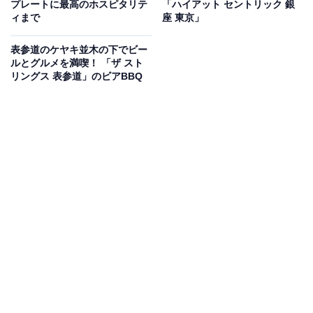
プレートに最高のホスピタリテ
「ハイアット セントリック 銀
ィまで
座 東京」
一筋縄ではいかないルーシーと向き合う展示
表参道のケヤキ並木の下でビー
ルとグルメを満喫！ 「ザ スト
リングス 表参道」のビアBBQ
企画展の会場。今とは随分違う初期のルーシーも