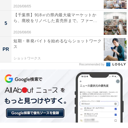
2026/08/05
【千葉県】918㎡の県内最大級マーケットか
ら、廃校をリノベした直売所まで。ファー...
5
2026/08/06
短期・単発バイトを始めるならショットワーク
ス
PR
ショットワークス
Recommended by
強いルーシーからは、強いメッセージが発信
「今こそ、ルーシー！」～LUCY IS HERE～では、そん
な複雑さが魅力のルーシーのエピソードを、貴重な原画
など46点で紹介。
1章：チャーリー・ブラウンとルーシー・ヴァンペルト