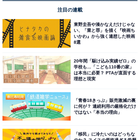
2章：精神分析スタンド
注目の連載
3章：姉はガミガミ屋
4章：でも、恋する女の子
東野圭吾や湊かなえだけじゃな
5章：スヌーピーとルーシー
い、「業と罪」を描く『映画ち
いかわ』から強く連想した映画
6章：自分を生きよう、どこまでも
8選
6つの展示コーナーでルーシーの個性が分かりやすく表
20年間「駆け込み実績ゼロ」の
現されているので、彼女のさまざまな側面を1つ1つより
学校も…「こども110番の家」
強く感じられます。
は本当に必要？ PTAが直面する
理想と現実
最初は扱いにくいキャラクターに思っていたルーシー
も、コミックのシーンや解説をじっくり読むうちに、
「青春18きっぷ」販売激減の裏
に何が？ 連続利用の厳格化だけ
「ぶれない」「偽りない」「自信がある」人物としてど
ではない「本当の理由」
んどんチャーミングに思えてくる企画展です。
「移民」に冷たいのはどっちな
のか？ スイスの厳格過ぎる学歴