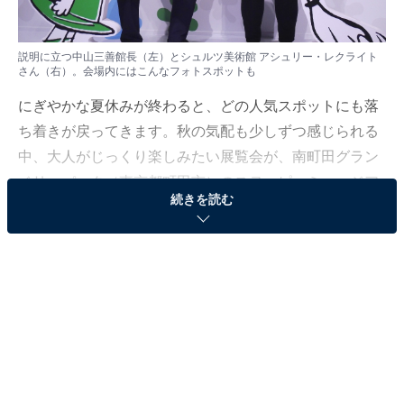
説明に立つ中山三善館長（左）とシュルツ美術館 アシュリー・レクライト
さん（右）。会場内にはこんなフォトスポットも
にぎやかな夏休みが終わると、どの人気スポットにも落
ち着きが戻ってきます。秋の気配も少しずつ感じられる
中、大人がじっくり楽しみたい展覧会が、南町田グラン
ベリーパーク（東京都町田市）のスヌーピーミュージア
続きを読む
ムで行われている企画展「今こそ、ルーシー！」～
LUCY IS HERE～です。