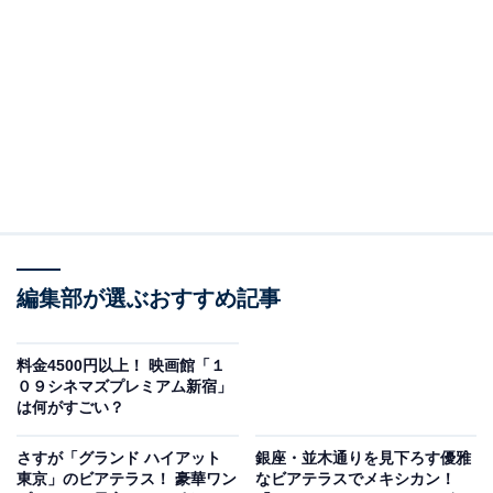
スヌーピーミュージアムはシュルツ美術館の世界で唯一の分館
スヌーピーファンの聖地といわれるシュルツ美術館（ア
メリカ・カリフォルニア州）の、世界で唯一の分館であ
編集部が選ぶおすすめ記事
るスヌーピーミュージアム。2024年にリニューアルを予
定していて、現在開催中の企画展がリニューアル前最後
料金4500円以上！ 映画館「１
のものとなります。その記念すべき企画展の主役に選ば
０９シネマズプレミアム新宿」
れたのが、我が強く、“キャラ濃いめ”で描かれているル
は何がすごい？
ーシーです。
さすが「グランド ハイアット
銀座・並木通りを見下ろす優雅
東京」のビアテラス！ 豪華ワン
なビアテラスでメキシカン！