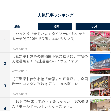
スヌーピーミュージアムの中山三善館長によると、コミ
ック『ピーナッツ』のキャラクターの中で人気投票をす
ると、スヌーピー、そしてウッドストックの人気が高
く、登場人物の子どもたちの中ではチャーリー・ブラウ
最新
一週間
一ヶ月
ンに次いでルーシーが人気という結果になることも。
「やっと巡り会えたよ」ダイソーの“ちいかわ
ポーチ”が220円で反響。ぬい活＆防災...
1
我が強く、怒りん坊で、意地悪なルーシーが!? と、ちょ
2026/08/06
っと意外に思いますが、チャーリー・ブラウンに意地悪
【愛知県】無料の動物園＆観光牧場に、市初の
をして、弟たちをガミガミ怒っているルーシーは、シュ
天然温泉も！ 高速道路のハイウェイオア...
2
ローダーの前では恋する繊細な乙女であり、仲間の悩み
2026/08/07
相談にも親身に乗る……実はひと言では説明できない、
【三重県】伊勢名物「赤福」の直営店に、全国
最も複雑な人物なのだそうです。この一筋縄でいかない
唯一のコメダ大判焼き店も！ 東名阪・伊...
3
あたりが人気の秘密なのでしょうか。
2026/08/06
「15分で完成してめちゃ楽しかった」3COINS
の「モールドールトレカケースキッ...
4