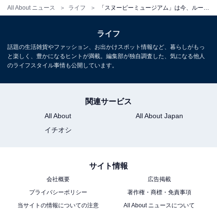
こそ、ルーシー！」に連動した特別メニューが登場。
All About ニュース
ライフ
「スヌーピーミュージアム」は今、ルーシーが主役！ リニューアル前最後の企画展
ライフ
話題の生活雑貨やファッション、お出かけスポット情報など、暮らしがもっ
と楽しく、豊かになるヒントが満載。編集部が独自調査した、気になる他人
のライフスタイル事情も公開しています。
関連サービス
All About
All About Japan
イチオシ
サイト情報
会社概要
広告掲載
「STRIKE ONE！ ピーナッツ・ギャングのタコライス」
プライバシーポリシー
著作権・商標・免責事項
「STRIKE ONE！ ピーナッツ・ギャングのタコライス」
当サイトの情報についての注意
All About ニュースについて