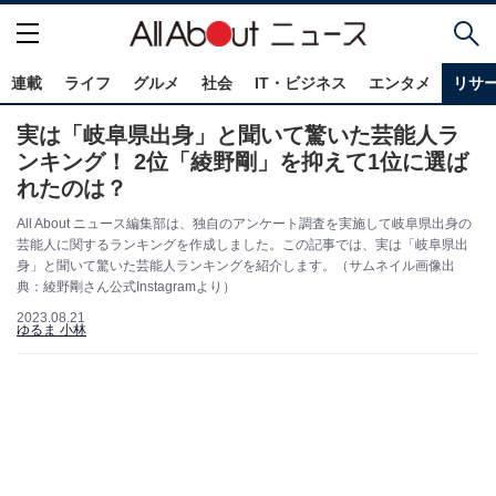
連載
ライフ
グルメ
社会
IT・ビジネス
エンタメ
リサ
実は「岐阜県出身」と聞いて驚いた芸能人ラ
ンキング！ 2位「綾野剛」を抑えて1位に選ば
れたのは？
All About ニュース編集部は、独自のアンケート調査を実施して岐阜県出身の
芸能人に関するランキングを作成しました。この記事では、実は「岐阜県出
身」と聞いて驚いた芸能人ランキングを紹介します。（サムネイル画像出
典：綾野剛さん公式Instagramより）
2023.08.21
ゆるま 小林