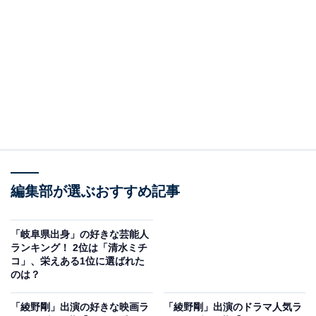
View this post on Instagram
A post shared by 綾野剛 Go Ayano (@go_ayano_official)
編集部が選ぶおすすめ記事
「岐阜県出身」の好きな芸能人
2位には、俳優として活躍する綾野剛さんがランクイ
ランキング！ 2位は「清水ミチ
コ」、栄えある1位に選ばれた
ン。岐阜市出身の綾野さんは、2003年に放送した『仮面
のは？
ライダー555』（テレビ朝日系）で俳優デビュー。モデ
ルやミュージシャンとしても活躍し、幅広い世代から支
「綾野剛」出演の好きな映画ラ
「綾野剛」出演のドラマ人気ラ