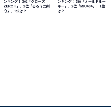
ンキング！ 3位『クローズ
ンキング！ 3位『オールドルー
持を集めています。2023年1月1日には俳優の佐久間由衣
ZERO II』、2位『るろうに剣
キー』、2位『MIU404』、1位
さんと結婚し、大きな話題となりました。
心』、1位は？
は？
俳優としては個性的な演技で評価が高く、NHK連続テレ
ビ小説『カーネーション』への出演や、『コウノドリ』
（TBS系）で主演を務めて大ブレーク。ドラマだけでな
く映画作品への出演も多く、『新宿スワン』、『日本で
一番悪い奴ら』、『ホムンクルス』など、話題作に欠か
せない俳優として人気です。
今後は、2023年11月に『花腐し』、2024年正月には
『カラオケ行こ!』など映画の公開を控えています。
回答者からは、「岐阜出身の人と話ししてても話題に出
ないから」（20代女性・大阪府）、「全然方言などが出
ないので東京出身かと思っていたので驚きました」（30