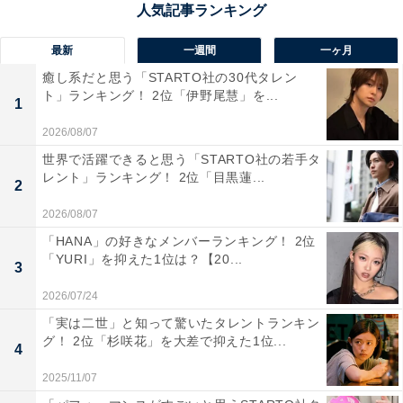
代男性・神奈川県）、「地元の近くの高校出身だったた
め驚いた」（20代女性・岐阜県）などの意見が寄せられ
最新
一週間
一ヶ月
ました。
癒し系だと思う「STARTO社の30代タレン
ト」ランキング！ 2位「伊野尾慧」を...
1
2026/08/07
世界で活躍できると思う「STARTO社の若手タ
レント」ランキング！ 2位「目黒蓮...
2
2026/08/07
「HANA」の好きなメンバーランキング！ 2位
「YURI」を抑えた1位は？【20...
3
2026/07/24
「実は二世」と知って驚いたタレントランキン
グ！ 2位「杉咲花」を大差で抑えた1位...
4
2025/11/07