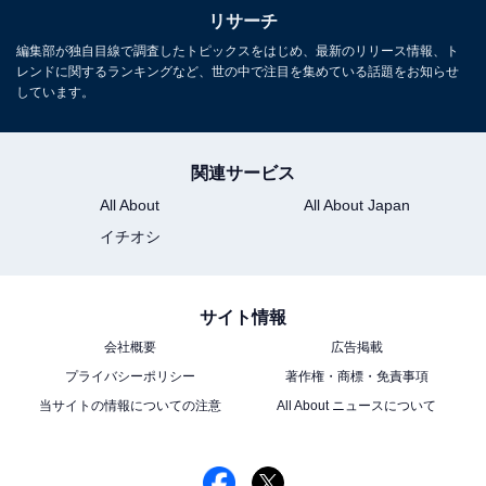
リサーチ
編集部が独自目線で調査したトピックスをはじめ、最新のリリース情報、ト
レンドに関するランキングなど、世の中で注目を集めている話題をお知らせ
しています。
関連サービス
All About
All About Japan
イチオシ
こちらもおすすめ
地元愛を感じる「岐阜県出身の有名人」ランキ
サイト情報
ング！ 2位「清水ミチコ」を抑え、1位に選ばれ
たのは？
会社概要
広告掲載
プライバシーポリシー
著作権・商標・免責事項
当サイトの情報についての注意
All About ニュースについて