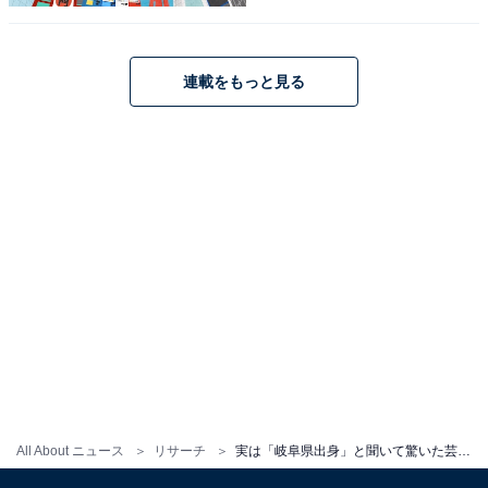
※回答コメントは原文ママです
連載をもっと見る
＞次ページ：10位までの全ランキング結果を見る
この記事の筆者：ゆるま 小林
長年にわたってテレビ局でバラエティ番組、情報番組な
どを制作。その後、フリーランスの編集・ライターに転
身。芸能情報に精通し、週刊誌、ネットニュースでテレ
ビや芸能人に関するコラムなどを執筆。編集プロダクシ
ョン「ゆるま」を立ち上げる。
All About ニュース
リサーチ
実は「岐阜県出身」と聞いて驚いた芸能人ランキング！ 2位「綾野剛」を抑えて1位に選ばれたのは？