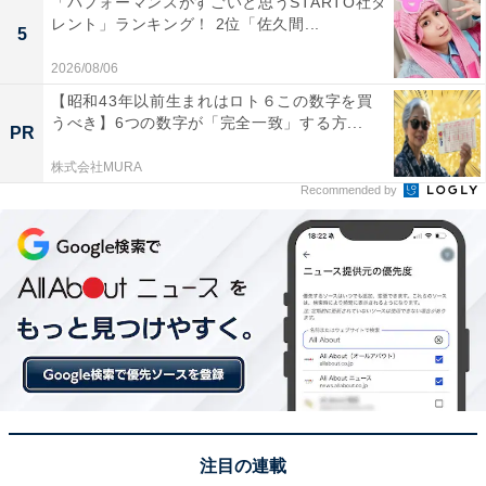
「パフォーマンスがすごいと思うSTARTO社タ
レント」ランキング！ 2位「佐久間...
1位：Mr.マリック
5
2026/08/06
【昭和43年以前生まれはロト６この数字を買
明けましておめでとうございます。
うべき】6つの数字が「完全一致」する方...
PR
本年もよろしくおねがいします。
pic.twitter.com/KALTvJsKD1
株式会社MURA
Recommended by
— Mr.マリック 公式 (@MrMaricOfficial)
December 31, 2022
1位には、超魔術師としておなじみのMr.マリックさんが
ランクイン。岐阜市出身のマリックさんは、1988年に
『11PM』（日本テレビ系）でデビュー。超魔術ブーム
を巻き起こし、さまざまな番組に出演して国民的な人気
を獲得します。
注目の連載