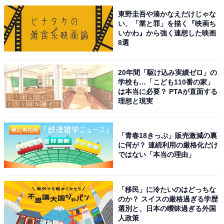
東野圭吾や湊かなえだけじゃな
「きてます」「ハンドパワーです」などは流行語とな
い、「業と罪」を描く『映画ち
り、これまで多くの不思議な超魔術を披露してきまし
いかわ』から強く連想した映画
8選
た。2018年7月には、マジックの世界大会「FISM
BUSAN 2018」にゲスト出演するなど、その実力は日本
だけでなく海外でも認められています。
20年間「駆け込み実績ゼロ」の
学校も…「こども110番の家」
は本当に必要？ PTAが直面する
世界的に活躍しながら、さらにマジシャンとしてプロフ
理想と現実
ィールがこれまではあまり明かされていなかっただけ
に、岐阜県出身だと知らない人が多かったようです。
「青春18きっぷ」販売激減の裏
に何が？ 連続利用の厳格化だけ
ではない「本当の理由」
回答者からは、「幼少期のプライベートが謎な感じだっ
たので」（50代女性・東京都）、「異世界の雰囲気だか
ら」（30代女性・大阪府）、「謎が多いイメージで、出
「移民」に冷たいのはどっちな
身地も知らなかったから」（30代女性・新潟県）などの
のか？ スイスの厳格過ぎる学歴
選別と、日本の曖昧過ぎる外国
意見が寄せられました。
人政策