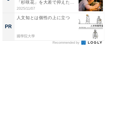
「杉咲花」を大差で抑えた1
グ！ 2
位...
2025/11/07
2026/08/0
人文知とは個性の上に立つ
なぜ日
のより
PR
PR
國學院大學
國學院大
Recommended by