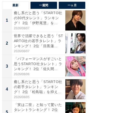
最新
一週間
一ヶ月
癒し系だと思う「STARTO社
癒し系だ
の30代タレント」ランキン
の若手
1
1
グ！ 2位「伊野尾慧」を...
グ！ 2
2026/08/07
2026/08/0
世界で活躍できると思う「ST
「パフ
ARTO社の若手タレント」ラ
思うST
2
2
ンキング！ 2位「目黒蓮...
ンキング
2026/08/07
2026/08/0
「パフォーマンスがすごいと
ギャップ
思うSTARTO社タレント」ラ
RTO社
3
3
ンキング！ 2位「佐久間...
キング！
2026/08/06
2026/08/0
癒し系だと思う「STARTO社
癒し系だ
の若手タレント」ランキン
の30代
4
4
グ！ 2位「松島聡」を抑え...
グ！ 2
2026/08/05
2026/08/0
「実は二世」と知って驚いた
「ファン
タレントランキング！ 2位
ARTO
5
5