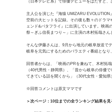
（日本テレビ系）で俳優デビューをはたすと、
主人公を演じた『海猿 UMIZARU EVOLU
空前の大ヒットを記録。その後も数々のドラマや
ェンド&バタフライ』に出演しています。映画
祭～ぎふ信長まつり～」に主演の木村拓哉さん
そんな伊藤さんは、9月から地元の岐阜放送で
岐阜を元気にするためのバラエティ番組となり
回答者からは、「映画のPRを兼ねて、木村拓
（40代男性・静岡県）、「昔から岐阜の俳優で
てきている話を聞くから」（30代女性・愛知
※回答コメントは原文ママです
＞次ページ：10位までの全ランキング結果を見