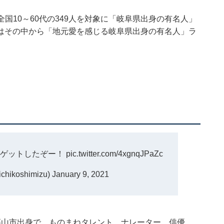
3日、全国10～60代の349人を対象に「岐阜県出身の有名人」
はその中から「地元愛を感じる岐阜県出身の有名人」ラ
Yをゲットしたぞー！
pic.twitter.com/4xgnqJPaZc
hikoshimizu)
January 9, 2021
高山市出身で、ものまねタレント、ナレーター、俳優、